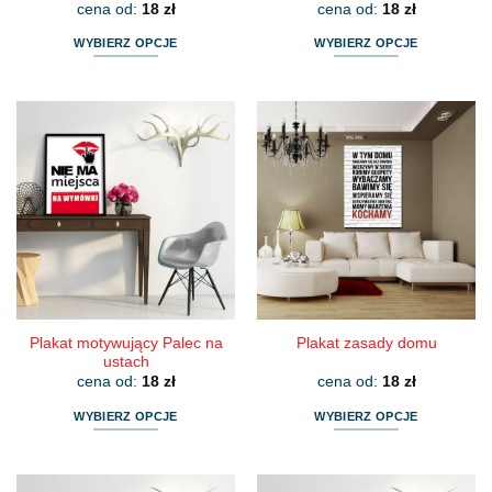
cena od:
18
zł
cena od:
18
zł
WYBIERZ OPCJE
WYBIERZ OPCJE
Ten
Ten
produkt
produkt
ma
ma
wiele
wiele
wariantów.
wariantów.
Opcje
Opcje
można
można
wybrać
wybrać
na
na
stronie
stronie
produktu
produktu
Plakat motywujący Palec na
Plakat zasady domu
ustach
cena od:
18
zł
cena od:
18
zł
WYBIERZ OPCJE
WYBIERZ OPCJE
Ten
Ten
produkt
produkt
ma
ma