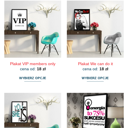
Plakat VIP members only
Plakat We can do it
cena od:
18
zł
cena od:
18
zł
WYBIERZ OPCJE
WYBIERZ OPCJE
Ten
Ten
produkt
produkt
ma
ma
wiele
wiele
wariantów.
wariantów.
Opcje
Opcje
można
można
wybrać
wybrać