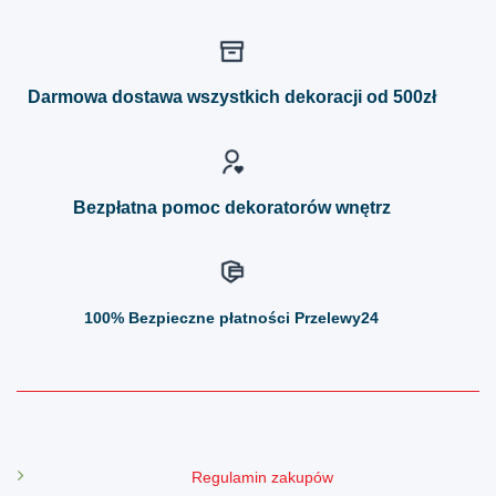
wiele
wiele
wariantów.
wariantów.
Opcje
Opcje
można
można
Darmowa dostawa wszystkich dekoracji od 500zł
wybrać
wybrać
na
na
stronie
stronie
produktu
produktu
Bezpłatna pomoc dekoratorów wnętrz
100%
Bezpieczne płatności Przelewy24
Regulamin zakupów