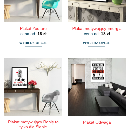
na
na
stronie
stronie
produktu
produktu
Plakat You are
Plakat motywujący Energia
cena od:
18
zł
cena od:
18
zł
WYBIERZ OPCJE
WYBIERZ OPCJE
Ten
Ten
produkt
produkt
ma
ma
wiele
wiele
wariantów.
wariantów.
Opcje
Opcje
można
można
wybrać
wybrać
na
na
stronie
stronie
produktu
produktu
Plakat motywujący Robię to
Plakat Odwaga
tylko dla Siebie