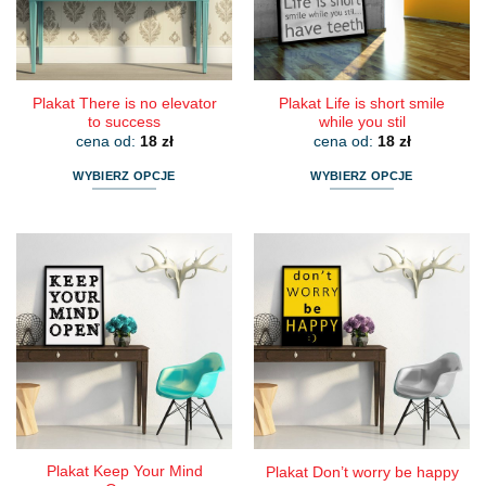
na
na
stronie
stronie
produktu
produktu
Plakat There is no elevator
Plakat Life is short smile
to success
while you stil
cena od:
18
zł
cena od:
18
zł
WYBIERZ OPCJE
WYBIERZ OPCJE
Ten
Ten
produkt
produkt
ma
ma
wiele
wiele
wariantów.
wariantów.
Opcje
Opcje
można
można
wybrać
wybrać
na
na
stronie
stronie
produktu
produktu
Plakat Keep Your Mind
Plakat Don’t worry be happy