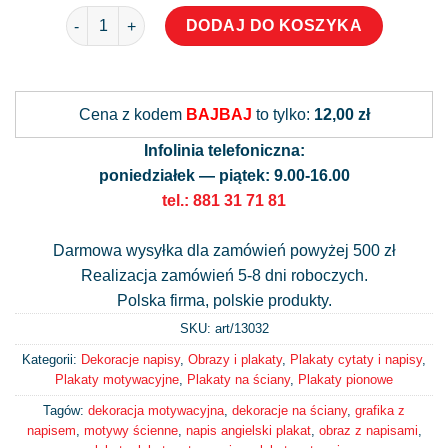
ilość Plakat z napisem motywującym
DODAJ DO KOSZYKA
Alternative:
Cena z kodem
BAJBAJ
to tylko:
12,00 zł
Infolinia telefoniczna:
poniedziałek — piątek: 9.00-16.00
tel.: 881 31 71 81
Darmowa wysyłka dla zamówień powyżej 500 zł
Realizacja zamówień 5-8 dni roboczych.
Polska firma, polskie produkty.
SKU: art/
13032
Kategorii:
Dekoracje napisy
,
Obrazy i plakaty
,
Plakaty cytaty i napisy
,
Plakaty motywacyjne
,
Plakaty na ściany
,
Plakaty pionowe
Tagów:
dekoracja motywacyjna
,
dekoracje na ściany
,
grafika z
napisem
,
motywy ścienne
,
napis angielski plakat
,
obraz z napisami
,