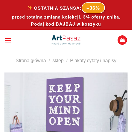
Skip
–36%
OSTATNIA SZANSA:
to
przed totalną zmianą kolekcji. 3/4 oferty znika.
content
Podaj kod
BAJBAJ
w koszyku
Strona główna
/
sklep
/
Plakaty cytaty i napisy