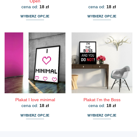
Open
cena od:
18
zł
cena od:
18
zł
WYBIERZ OPCJE
WYBIERZ OPCJE
Ten
Ten
produkt
produkt
ma
ma
wiele
wiele
wariantów.
wariantów.
Opcje
Opcje
można
można
wybrać
wybrać
na
na
stronie
stronie
produktu
produktu
Plakat I love minimal
Plakat I’m the Boss
cena od:
18
zł
cena od:
18
zł
WYBIERZ OPCJE
WYBIERZ OPCJE
Ten
Ten
produkt
produkt
ma
ma