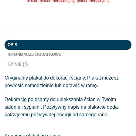
plakat
,
plakat motywacyjny
,
plakat motywujący
OPIS
INFORMACJE DODATKOWE
OPINIE (3)
Oryginalny plakat do dekoracji ściany. Plakat możesz
powiesić samodzielnie lub oprawić w ramę.
Dekorację polecamy do upiększania ścian w Twoim
salonie i sypialni. Pozytywny napis na plakacie doda
patrzącemu pozytywnej energii od samego rana.
Kupujesz plakat bez ramy.