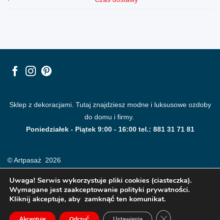
Sklep z dekoracjami. Tutaj znajdziesz modne i luksusowe ozdoby
do domu i firmy.
Poniedziałek - Piątek 9:00 - 16:00 tel.: 881 31 71 81
© Artpasaż 2026
Uwaga! Serwis wykorzystuje pliki cookies (ciasteczka).
Wymagane jest zaakceptowanie polityki prywatności.
Kliknij akceptuje, aby zamknąć ten komunikat.
ZAMKNIJ PANE
Akceptuje
Odrzuć
Ustawienia
Modne plakaty, obrazy, fototapety i dekoracje na ściany.