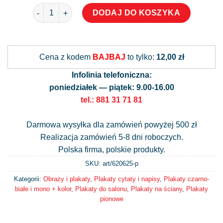
ilość Plakat - na cuda trzeba poczekać
DODAJ DO KOSZYKA
Alternative:
Cena z kodem
BAJBAJ
to tylko:
12,00 zł
Infolinia telefoniczna:
poniedziałek — piątek: 9.00-16.00
tel.: 881 31 71 81
Darmowa wysyłka dla zamówień powyżej 500 zł
Realizacja zamówień 5-8 dni roboczych.
Polska firma, polskie produkty.
SKU: art/
620625-p
Kategorii:
Obrazy i plakaty
,
Plakaty cytaty i napisy
,
Plakaty czarno-
białe i mono + kolor
,
Plakaty do salonu
,
Plakaty na ściany
,
Plakaty
pionowe