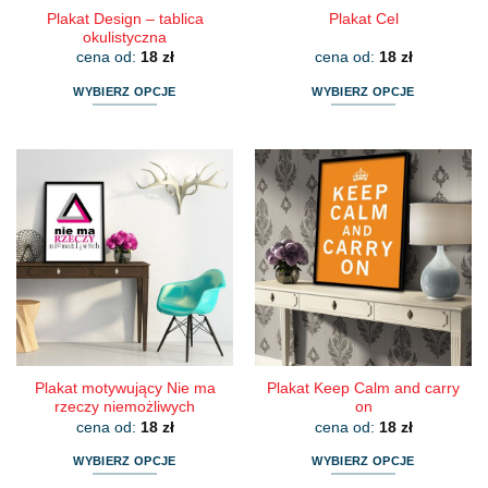
Plakat Design – tablica
Plakat Cel
okulistyczna
cena od:
18
zł
cena od:
18
zł
WYBIERZ OPCJE
WYBIERZ OPCJE
Ten
Ten
produkt
produkt
ma
ma
wiele
wiele
wariantów.
wariantów.
Opcje
Opcje
można
można
wybrać
wybrać
na
na
stronie
stronie
produktu
produktu
Plakat motywujący Nie ma
Plakat Keep Calm and carry
rzeczy niemożliwych
on
cena od:
18
zł
cena od:
18
zł
WYBIERZ OPCJE
WYBIERZ OPCJE
Ten
Ten