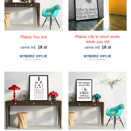
Plakat Life is short smile
Plakat You are
while you stil
cena od:
18
zł
cena od:
18
zł
WYBIERZ OPCJE
WYBIERZ OPCJE
Ten
Ten
produkt
produkt
ma
ma
wiele
wiele
wariantów.
wariantów.
Opcje
Opcje
można
można
wybrać
wybrać
na
na
stronie
stronie
produktu
produktu