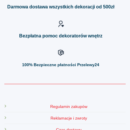
można
można
Darmowa dostawa wszystkich dekoracji od 500zł
wybrać
wybrać
na
na
stronie
stronie
produktu
produktu
Bezpłatna pomoc dekoratorów wnętrz
100%
Bezpieczne płatności Przelewy24
Regulamin zakupów
Reklamacje i zwroty
Czas dostawy