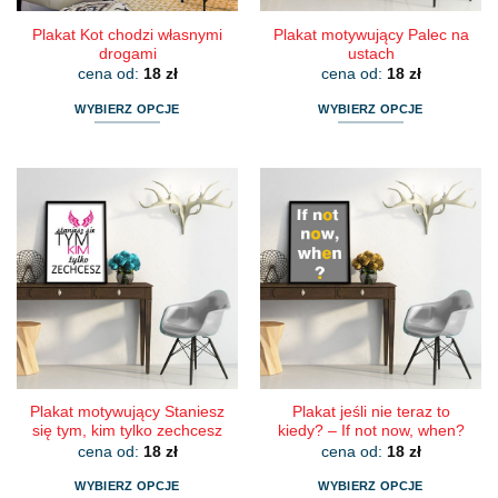
Plakat Kot chodzi własnymi
Plakat motywujący Palec na
drogami
ustach
cena od:
18
zł
cena od:
18
zł
WYBIERZ OPCJE
WYBIERZ OPCJE
Ten
Ten
produkt
produkt
ma
ma
wiele
wiele
wariantów.
wariantów.
Opcje
Opcje
można
można
wybrać
wybrać
na
na
stronie
stronie
produktu
produktu
Plakat motywujący Staniesz
Plakat jeśli nie teraz to
się tym, kim tylko zechcesz
kiedy? – If not now, when?
cena od:
18
zł
cena od:
18
zł
WYBIERZ OPCJE
WYBIERZ OPCJE