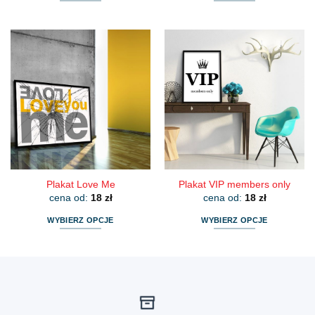
Ten
Ten
produkt
produkt
ma
ma
wiele
wiele
wariantów.
wariantów.
Opcje
Opcje
można
można
wybrać
wybrać
na
na
stronie
stronie
produktu
produktu
Plakat Love Me
Plakat VIP members only
cena od:
18
zł
cena od:
18
zł
WYBIERZ OPCJE
WYBIERZ OPCJE
Ten
Ten
produkt
produkt
ma
ma
wiele
wiele
wariantów.
wariantów.
Opcje
Opcje