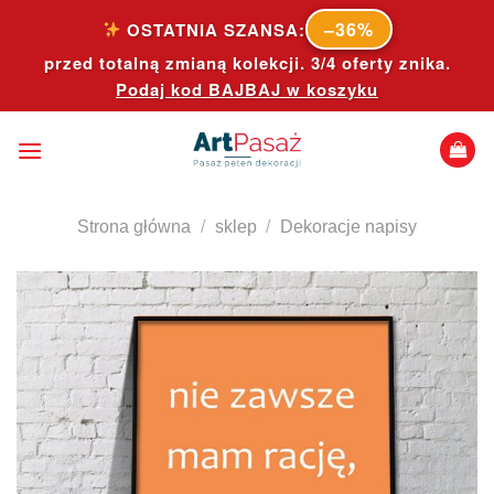
Skip
–36%
OSTATNIA SZANSA:
to
przed totalną zmianą kolekcji. 3/4 oferty znika.
content
Podaj kod
BAJBAJ
w koszyku
Strona główna
/
sklep
/
Dekoracje napisy