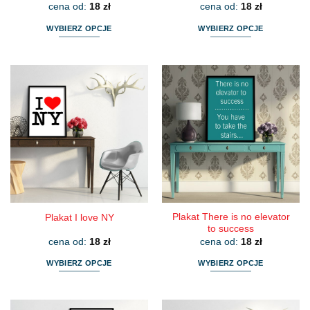
cena od:
18
zł
cena od:
18
zł
WYBIERZ OPCJE
WYBIERZ OPCJE
Ten
Ten
produkt
produkt
ma
ma
wiele
wiele
wariantów.
wariantów.
Opcje
Opcje
można
można
wybrać
wybrać
na
na
stronie
stronie
produktu
produktu
Plakat There is no elevator
Plakat I love NY
to success
cena od:
18
zł
cena od:
18
zł
WYBIERZ OPCJE
WYBIERZ OPCJE
Ten
Ten
produkt
produkt
ma
ma