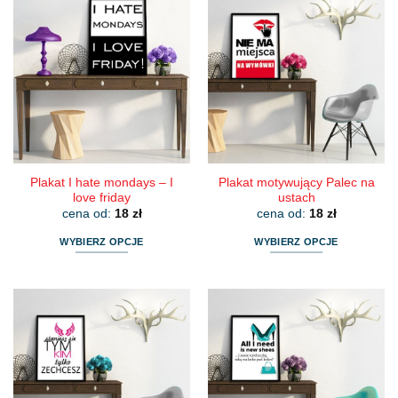
wiele
wiele
wariantów.
wariantów.
Opcje
Opcje
można
można
wybrać
wybrać
na
na
stronie
stronie
produktu
produktu
Plakat I hate mondays – I
Plakat motywujący Palec na
love friday
ustach
cena od:
18
zł
cena od:
18
zł
WYBIERZ OPCJE
WYBIERZ OPCJE
Ten
Ten
produkt
produkt
ma
ma
wiele
wiele
wariantów.
wariantów.
Opcje
Opcje
można
można
wybrać
wybrać