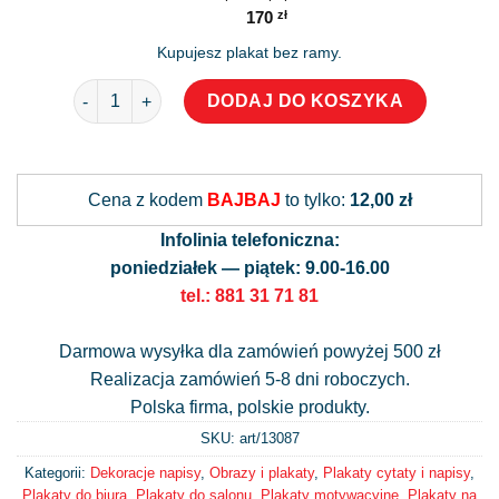
170
zł
Kupujesz plakat bez ramy.
ilość Plakat motywujący "Nie zawsze mam rację"
DODAJ DO KOSZYKA
Alternative:
Cena z kodem
BAJBAJ
to tylko:
12,00 zł
Infolinia telefoniczna:
poniedziałek — piątek: 9.00-16.00
tel.: 881 31 71 81
Darmowa wysyłka dla zamówień powyżej 500 zł
Realizacja zamówień 5-8 dni roboczych.
Polska firma, polskie produkty.
SKU: art/
13087
Kategorii:
Dekoracje napisy
,
Obrazy i plakaty
,
Plakaty cytaty i napisy
,
Plakaty do biura
,
Plakaty do salonu
,
Plakaty motywacyjne
,
Plakaty na