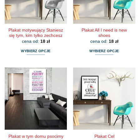
na
na
stronie
stronie
produktu
produktu
Plakat motywujący Staniesz
Plakat All I need is new
się tym, kim tylko zechcesz
shoes
cena od:
18
zł
cena od:
18
zł
WYBIERZ OPCJE
WYBIERZ OPCJE
Ten
Ten
produkt
produkt
ma
ma
wiele
wiele
wariantów.
wariantów.
Opcje
Opcje
można
można
wybrać
wybrać
na
na
stronie
stronie
produktu
produktu
Plakat w tym domu psocimy
Plakat Cel