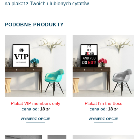
na plakat z Twoich ulubionych cytatów.
PODOBNE PRODUKTY
Plakat VIP members only
Plakat I’m the Boss
cena od:
18
zł
cena od:
18
zł
WYBIERZ OPCJE
WYBIERZ OPCJE
Ten
Ten
produkt
produkt