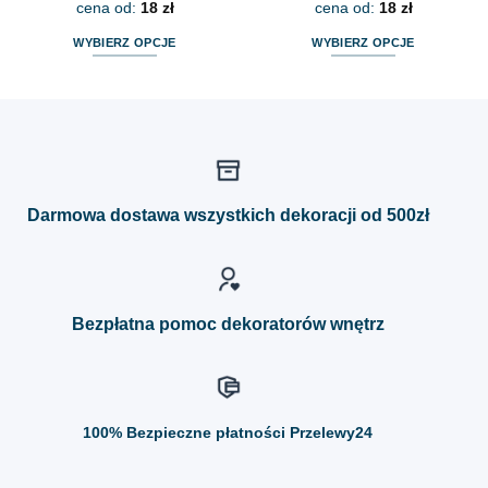
cena od:
18
zł
cena od:
18
zł
WYBIERZ OPCJE
WYBIERZ OPCJE
Ten
Ten
produkt
produkt
ma
ma
wiele
wiele
wariantów.
wariantów.
Opcje
Opcje
można
można
Darmowa dostawa wszystkich dekoracji od 500zł
wybrać
wybrać
na
na
stronie
stronie
produktu
produktu
Bezpłatna pomoc dekoratorów wnętrz
100%
Bezpieczne płatności Przelewy24