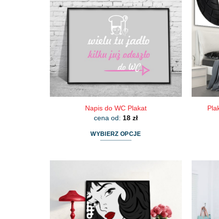
Opcje
można
wybrać
na
stronie
produktu
Napis do WC Plakat
Pla
cena od:
18
zł
WYBIERZ OPCJE
Ten
produkt
ma
wiele
wariantów.
Opcje
można