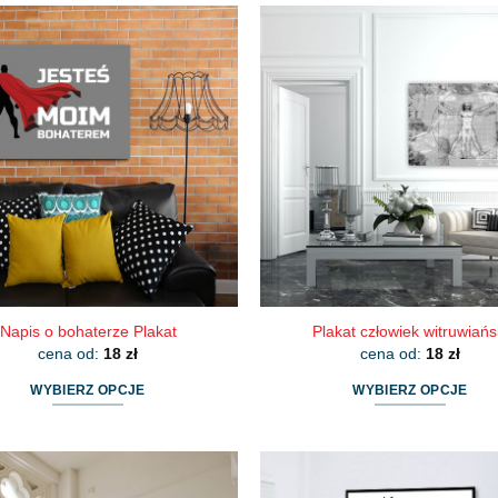
Napis o bohaterze Plakat
Plakat człowiek witruwiańs
cena od:
18
zł
cena od:
18
zł
WYBIERZ OPCJE
WYBIERZ OPCJE
Ten
Ten
produkt
produkt
ma
ma
wiele
wiele