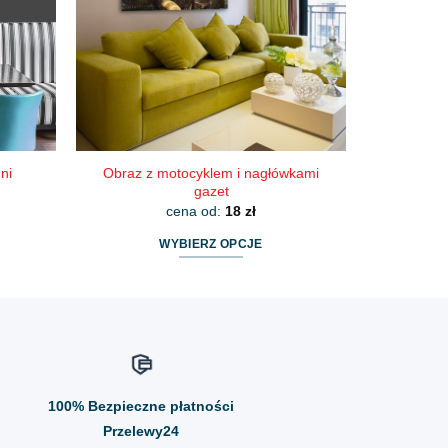
wybrać
na
stronie
produktu
Obraz z motocyklem i nagłówkami
ni
gazet
cena od:
18
zł
WYBIERZ OPCJE
Ten
produkt
ma
wiele
wariantów.
Opcje
100%
Bezpieczne płatności
można
wybrać
Przelewy24