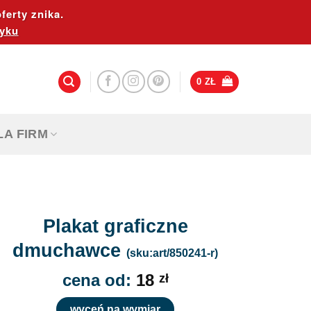
ferty znika.
yku
0
ZŁ
LA FIRM
Plakat graficzne
dmuchawce
(sku:art/850241-r)
cena od:
18
zł
wyceń na wymiar