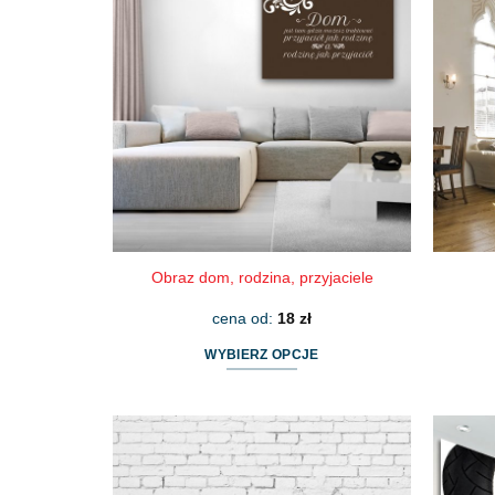
wariantów.
Opcje
można
wybrać
na
stronie
produktu
Obraz dom, rodzina, przyjaciele
cena od:
18
zł
WYBIERZ OPCJE
Ten
produkt
ma
wiele
wariantów.