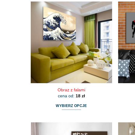
Obraz z falami
cena od:
18
zł
WYBIERZ OPCJE
Ten
produkt
ma
wiele