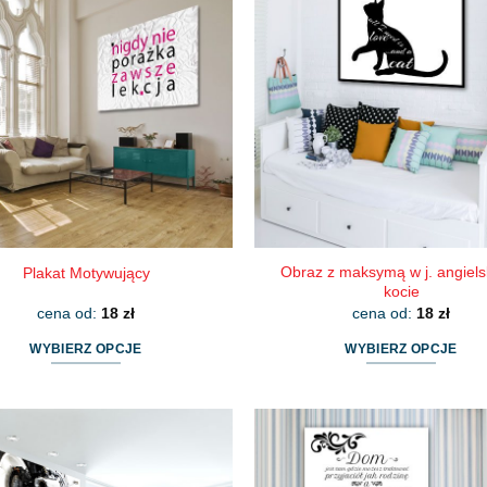
wariantów.
wariantów.
Opcje
Opcje
można
można
wybrać
wybrać
na
na
stronie
stronie
produktu
produktu
Obraz z maksymą w j. angiels
Plakat Motywujący
kocie
cena od:
18
zł
cena od:
18
zł
WYBIERZ OPCJE
WYBIERZ OPCJE
Ten
Ten
produkt
produkt
ma
ma
wiele
wiele
wariantów.
wariantów.