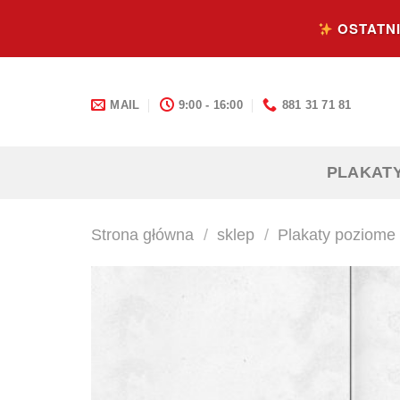
Skip
OSTATNI
to
content
MAIL
9:00 - 16:00
881 31 71 81
PLAKAT
Strona główna
/
sklep
/
Plakaty poziome