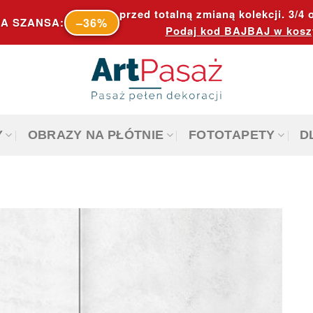
przed totalną zmianą kolekcji. 3/4 o
–36%
A SZANSA:
Podaj kod
BAJBAJ
w kosz
Y
OBRAZY NA PŁÓTNIE
FOTOTAPETY
D