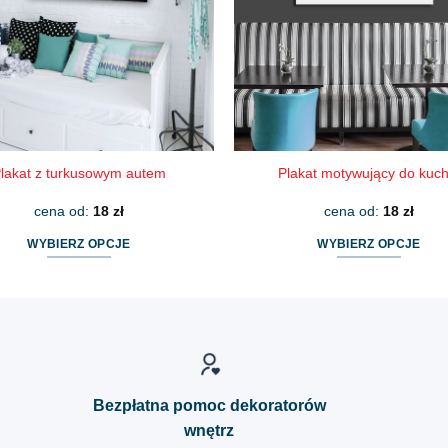
wybrać
wybrać
na
na
stronie
stronie
produktu
produktu
lakat z turkusowym autem
Plakat motywujący do kuch
cena od:
18
zł
cena od:
18
zł
WYBIERZ OPCJE
WYBIERZ OPCJE
Ten
Ten
produkt
produkt
ma
ma
wiele
wiele
wariantów.
wariantów.
Opcje
Opcje
Bezpłatna pomoc dekoratorów
można
można
wnętrz
wybrać
wybrać