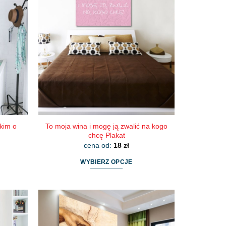
wariantów.
Opcje
można
wybrać
na
stronie
produktu
kim o
To moja wina i mogę ją zwalić na kogo
chcę Plakat
cena od:
18
zł
WYBIERZ OPCJE
Ten
produkt
ma
wiele
wariantów.