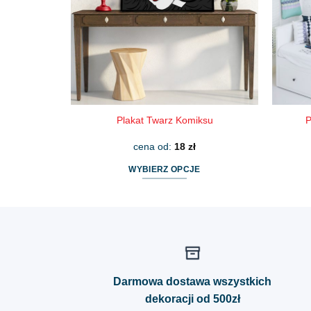
wybrać
na
stronie
produktu
Plakat Twarz Komiksu
P
cena od:
18
zł
WYBIERZ OPCJE
Ten
produkt
ma
wiele
wariantów.
Opcje
Darmowa dostawa wszystkich
można
dekoracji od 500zł
wybrać