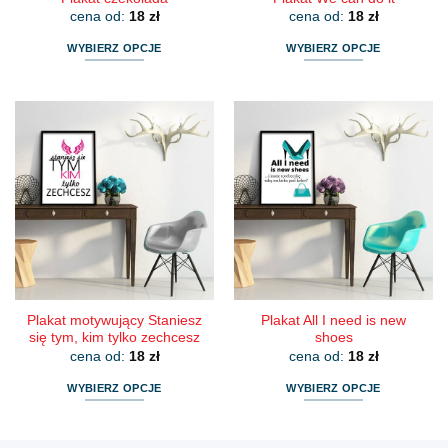
cena od:
18
zł
cena od:
18
zł
WYBIERZ OPCJE
WYBIERZ OPCJE
Ten
Ten
produkt
produkt
ma
ma
wiele
wiele
wariantów.
wariantów.
Opcje
Opcje
można
można
wybrać
wybrać
na
na
stronie
stronie
produktu
produktu
Plakat motywujący Staniesz
Plakat All I need is new
się tym, kim tylko zechcesz
shoes
cena od:
18
zł
cena od:
18
zł
WYBIERZ OPCJE
WYBIERZ OPCJE
Ten
Ten
produkt
produkt