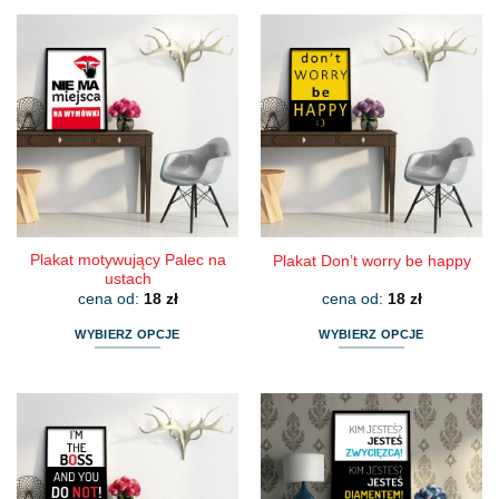
Plakat motywujący Palec na
Plakat Don’t worry be happy
ustach
cena od:
18
zł
cena od:
18
zł
WYBIERZ OPCJE
WYBIERZ OPCJE
Ten
Ten
produkt
produkt
ma
ma
wiele
wiele
wariantów.
wariantów.
Opcje
Opcje