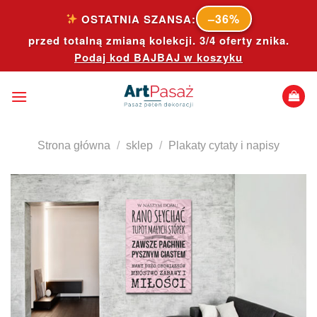
Skip
–36%
OSTATNIA SZANSA:
to
przed totalną zmianą kolekcji. 3/4 oferty znika.
content
Podaj kod
BAJBAJ
w koszyku
Strona główna
/
sklep
/
Plakaty cytaty i napisy