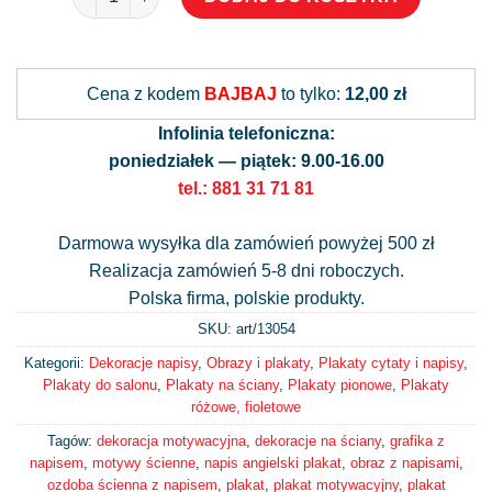
Alternative:
Cena z kodem
BAJBAJ
to tylko:
12,00 zł
Infolinia telefoniczna:
poniedziałek — piątek: 9.00-16.00
tel.: 881 31 71 81
Darmowa wysyłka dla zamówień powyżej 500 zł
Realizacja zamówień 5-8 dni roboczych.
Polska firma, polskie produkty.
SKU: art/
13054
Kategorii:
Dekoracje napisy
,
Obrazy i plakaty
,
Plakaty cytaty i napisy
,
Plakaty do salonu
,
Plakaty na ściany
,
Plakaty pionowe
,
Plakaty
różowe, fioletowe
Tagów:
dekoracja motywacyjna
,
dekoracje na ściany
,
grafika z
napisem
,
motywy ścienne
,
napis angielski plakat
,
obraz z napisami
,
ozdoba ścienna z napisem
,
plakat
,
plakat motywacyjny
,
plakat