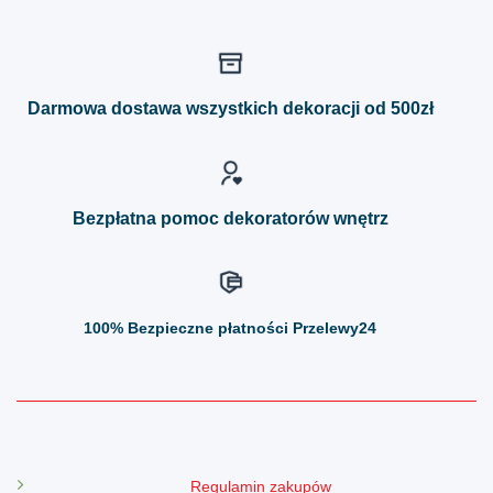
ma
ma
wiele
wiele
wariantów.
wariantów.
Opcje
Opcje
można
można
Darmowa dostawa wszystkich dekoracji od 500zł
wybrać
wybrać
na
na
stronie
stronie
produktu
produktu
Bezpłatna pomoc dekoratorów wnętrz
100%
Bezpieczne płatności Przelewy24
Regulamin zakupów