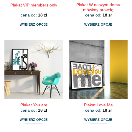
Plakat W naszym domu
Plakat VIP members only
mówimy prawdę
cena od:
18
zł
cena od:
18
zł
WYBIERZ OPCJE
WYBIERZ OPCJE
Ten
Ten
produkt
produkt
ma
ma
wiele
wiele
wariantów.
wariantów.
Opcje
Opcje
można
można
wybrać
wybrać
na
na
stronie
stronie
produktu
produktu
Plakat You are
Plakat Love Me
cena od:
18
zł
cena od:
18
zł
WYBIERZ OPCJE
WYBIERZ OPCJE
Ten
Ten