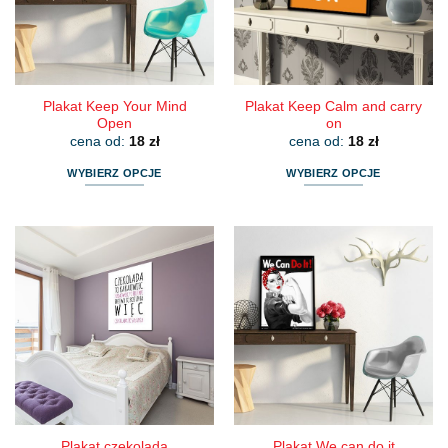
wybrać
wybrać
na
na
stronie
stronie
produktu
produktu
Plakat Keep Your Mind
Plakat Keep Calm and carry
Open
on
cena od:
18
zł
cena od:
18
zł
WYBIERZ OPCJE
WYBIERZ OPCJE
Ten
Ten
produkt
produkt
ma
ma
wiele
wiele
wariantów.
wariantów.
Opcje
Opcje
można
można
wybrać
wybrać
na
na
stronie
stronie
produktu
produktu
Plakat czekolada
Plakat We can do it