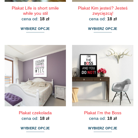
Plakat Life is short smile
Plakat Kim jesteś? Jesteś
while you stil
zwycięzcą!
cena od:
18
zł
cena od:
18
zł
WYBIERZ OPCJE
WYBIERZ OPCJE
Ten
Ten
produkt
produkt
ma
ma
wiele
wiele
wariantów.
wariantów.
Opcje
Opcje
można
można
wybrać
wybrać
na
na
stronie
stronie
produktu
produktu
Plakat czekolada
Plakat I’m the Boss
cena od:
18
zł
cena od:
18
zł
WYBIERZ OPCJE
WYBIERZ OPCJE
Ten
Ten