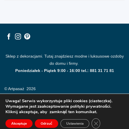
Sklep z dekoracjami. Tutaj znajdziesz modne i luksusowe ozdoby
do domu i firmy.
Poniedziałek - Piątek 9:00 - 16:00 tel.: 881 31 71 81
© Artpasaż 2026
Uwaga! Serwis wykorzystuje pliki cookies (ciasteczka).
Wymagane jest zaakceptowanie polityki prywatności.
Kliknij akceptuje, aby zamknąć ten komunikat.
ZAMKNIJ PANE
Akceptuje
Odrzuć
Ustawienia
Modne plakaty, obrazy, fototapety i dekoracje na ściany.