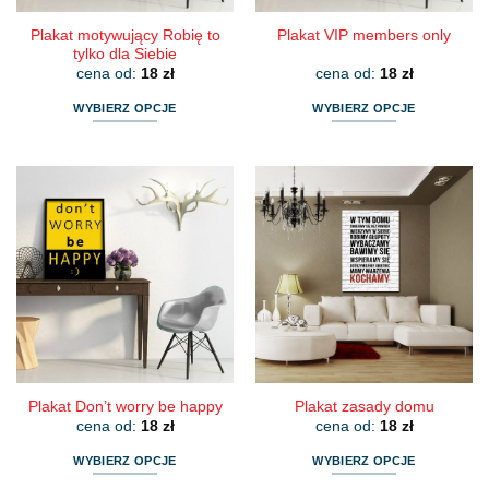
Plakat motywujący Robię to
Plakat VIP members only
tylko dla Siebie
cena od:
18
zł
cena od:
18
zł
WYBIERZ OPCJE
WYBIERZ OPCJE
Ten
Ten
produkt
produkt
ma
ma
wiele
wiele
wariantów.
wariantów.
Opcje
Opcje
można
można
wybrać
wybrać
na
na
stronie
stronie
produktu
produktu
Plakat Don’t worry be happy
Plakat zasady domu
cena od:
18
zł
cena od:
18
zł
WYBIERZ OPCJE
WYBIERZ OPCJE
Ten
Ten