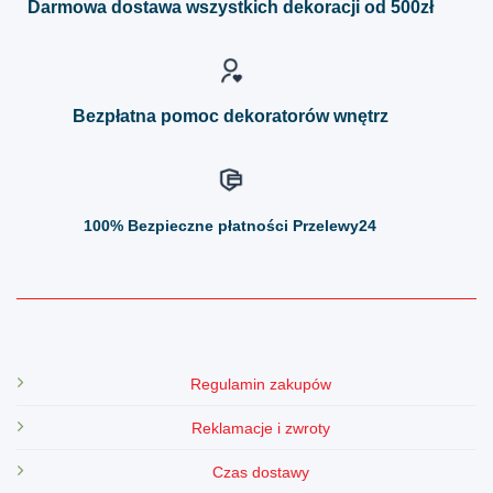
Darmowa dostawa wszystkich dekoracji od 500zł
wybrać
wybrać
na
na
stronie
stronie
produktu
produktu
Bezpłatna pomoc dekoratorów wnętrz
100%
Bezpieczne płatności Przelewy24
Regulamin zakupów
Reklamacje i zwroty
Czas dostawy