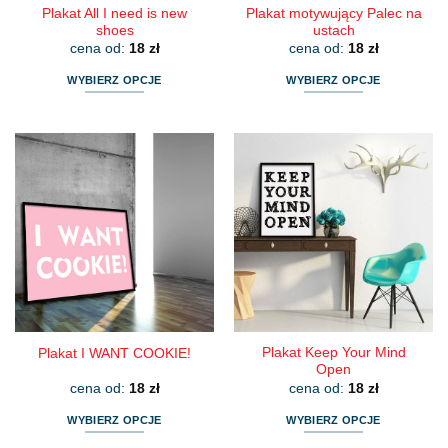
Plakat All I need is new
Plakat motywujący Palec na
shoes
ustach
cena od:
18
zł
cena od:
18
zł
WYBIERZ OPCJE
WYBIERZ OPCJE
Ten
Ten
produkt
produkt
ma
ma
wiele
wiele
wariantów.
wariantów.
Opcje
Opcje
można
można
wybrać
wybrać
na
na
stronie
stronie
produktu
produktu
Plakat Keep Your Mind
Plakat I WANT COOKIE!
Open
cena od:
18
zł
cena od:
18
zł
WYBIERZ OPCJE
WYBIERZ OPCJE
Ten
Ten