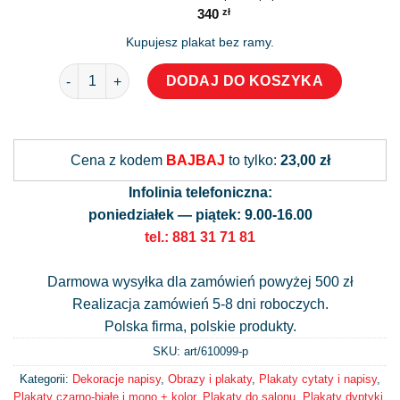
340
zł
Kupujesz plakat bez ramy.
ilość Plakat dyptyk z kobietą i napisem: dom jest tam, gd
DODAJ DO KOSZYKA
Alternative:
Cena z kodem
BAJBAJ
to tylko:
23,00 zł
Infolinia telefoniczna:
poniedziałek — piątek: 9.00-16.00
tel.: 881 31 71 81
Darmowa wysyłka dla zamówień powyżej 500 zł
Realizacja zamówień 5-8 dni roboczych.
Polska firma, polskie produkty.
SKU: art/
610099-p
Kategorii:
Dekoracje napisy
,
Obrazy i plakaty
,
Plakaty cytaty i napisy
,
Plakaty czarno-białe i mono + kolor
,
Plakaty do salonu
,
Plakaty dyptyki
,