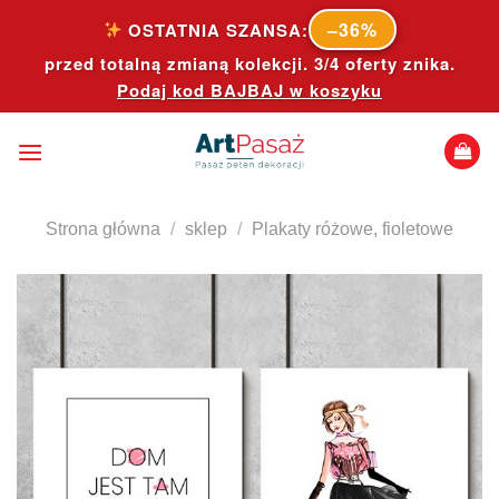
Skip
–36%
OSTATNIA SZANSA:
to
przed totalną zmianą kolekcji. 3/4 oferty znika.
content
Podaj kod
BAJBAJ
w koszyku
Strona główna
/
sklep
/
Plakaty różowe, fioletowe