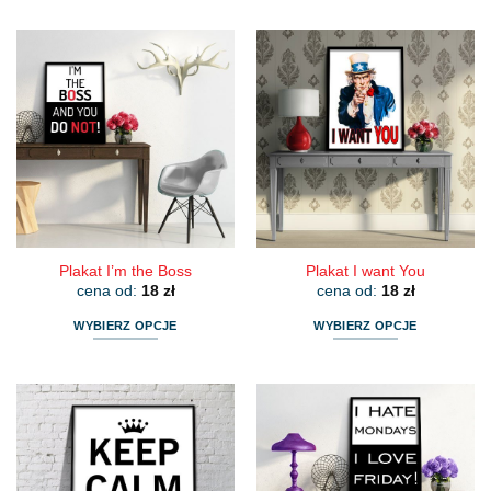
produkt
produkt
ma
ma
wiele
wiele
wariantów.
wariantów.
Opcje
Opcje
można
można
wybrać
wybrać
na
na
stronie
stronie
produktu
produktu
Plakat I’m the Boss
Plakat I want You
cena od:
18
zł
cena od:
18
zł
WYBIERZ OPCJE
WYBIERZ OPCJE
Ten
Ten
produkt
produkt
ma
ma
wiele
wiele
wariantów.
wariantów.
Opcje
Opcje
można
można