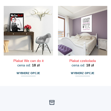
produkt
produkt
ma
ma
wiele
wiele
wariantów.
wariantów.
Opcje
Opcje
można
można
wybrać
wybrać
na
na
stronie
stronie
produktu
produktu
Plakat We can do it
Plakat czekolada
cena od:
18
zł
cena od:
18
zł
WYBIERZ OPCJE
WYBIERZ OPCJE
Ten
Ten
produkt
produkt
ma
ma
wiele
wiele
wariantów.
wariantów.
Opcje
Opcje
można
można