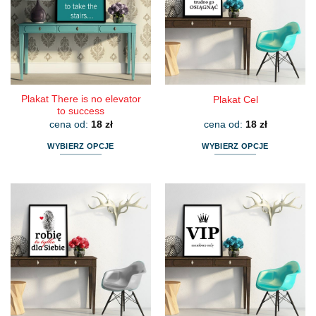
Plakat There is no elevator
Plakat Cel
to success
cena od:
18
zł
cena od:
18
zł
WYBIERZ OPCJE
WYBIERZ OPCJE
Ten
Ten
produkt
produkt
ma
ma
wiele
wiele
wariantów.
wariantów.
Opcje
Opcje
można
można
wybrać
wybrać
na
na
stronie
stronie
produktu
produktu