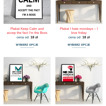
wybrać
wybrać
na
na
stronie
stronie
produktu
produktu
Plakat Keep Calm and
Plakat I hate mondays – I
accep the fact I’m the Boss
love friday
cena od:
18
zł
cena od:
18
zł
WYBIERZ OPCJE
WYBIERZ OPCJE
Ten
Ten
produkt
produkt
ma
ma
wiele
wiele
wariantów.
wariantów.
Opcje
Opcje
można
można
wybrać
wybrać
na
na
stronie
stronie
produktu
produktu