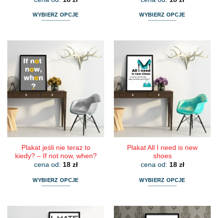
WYBIERZ OPCJE
WYBIERZ OPCJE
Ten
Ten
produkt
produkt
ma
ma
wiele
wiele
wariantów.
wariantów.
Opcje
Opcje
można
można
wybrać
wybrać
na
na
stronie
stronie
produktu
produktu
Plakat jeśli nie teraz to
Plakat All I need is new
kiedy? – If not now, when?
shoes
cena od:
18
zł
cena od:
18
zł
WYBIERZ OPCJE
WYBIERZ OPCJE
Ten
Ten
produkt
produkt
ma
ma