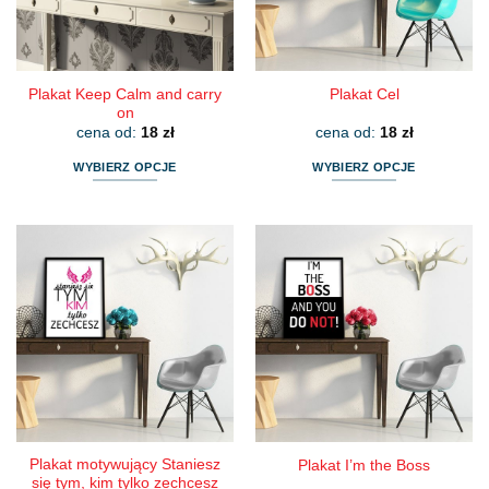
na
na
stronie
stronie
produktu
produktu
Plakat Keep Calm and carry
Plakat Cel
on
cena od:
18
zł
cena od:
18
zł
WYBIERZ OPCJE
WYBIERZ OPCJE
Ten
Ten
produkt
produkt
ma
ma
wiele
wiele
wariantów.
wariantów.
Opcje
Opcje
można
można
wybrać
wybrać
na
na
stronie
stronie
produktu
produktu
Plakat motywujący Staniesz
Plakat I’m the Boss
się tym, kim tylko zechcesz