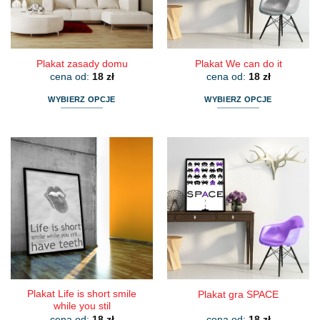
na
na
stronie
stronie
produktu
produktu
Plakat zasady domu
Plakat We can do it
cena od:
18
zł
cena od:
18
zł
WYBIERZ OPCJE
WYBIERZ OPCJE
Ten
Ten
produkt
produkt
ma
ma
wiele
wiele
wariantów.
wariantów.
Opcje
Opcje
można
można
wybrać
wybrać
na
na
stronie
stronie
produktu
produktu
Plakat Life is short smile
Plakat gra SPACE
while you stil
cena od:
18
zł
cena od:
18
zł