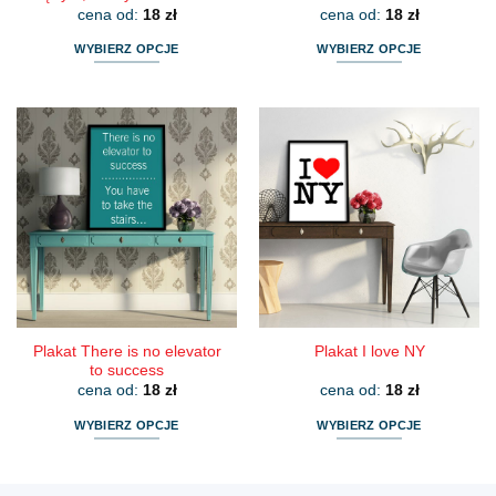
cena od:
18
zł
cena od:
18
zł
WYBIERZ OPCJE
WYBIERZ OPCJE
Ten
Ten
produkt
produkt
ma
ma
wiele
wiele
wariantów.
wariantów.
Opcje
Opcje
można
można
wybrać
wybrać
na
na
stronie
stronie
produktu
produktu
Plakat There is no elevator
Plakat I love NY
to success
cena od:
18
zł
cena od:
18
zł
WYBIERZ OPCJE
WYBIERZ OPCJE
Ten
Ten
produkt
produkt