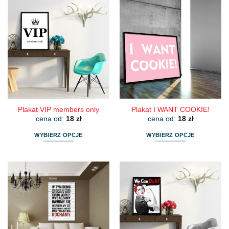
Plakat VIP members only
Plakat I WANT COOKIE!
cena od:
18
zł
cena od:
18
zł
WYBIERZ OPCJE
WYBIERZ OPCJE
Ten
Ten
produkt
produkt
ma
ma
wiele
wiele
wariantów.
wariantów.
Opcje
Opcje
można
można
wybrać
wybrać