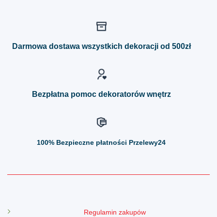
ma
ma
wiele
wiele
wariantów.
wariantów.
Opcje
Opcje
można
można
Darmowa dostawa wszystkich dekoracji od 500zł
wybrać
wybrać
na
na
stronie
stronie
produktu
produktu
Bezpłatna pomoc dekoratorów wnętrz
100%
Bezpieczne płatności Przelewy24
Regulamin zakupów