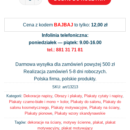
Alternative:
Cena z kodem
BAJBAJ
to tylko:
12,00 zł
Infolinia telefoniczna:
poniedziałek — piątek: 9.00-16.00
tel.: 881 31 71 81
Darmowa wysyłka dla zamówień powyżej 500 zł
Realizacja zamówień 5-8 dni roboczych.
Polska firma, polskie produkty.
SKU: art/
13213
Kategorii:
Dekoracje napisy
,
Obrazy i plakaty
,
Plakaty cytaty i napisy
,
Plakaty czarno-białe i mono + kolor
,
Plakaty do salonu
,
Plakaty do
salonu kosmetycznego
,
Plakaty motywacyjne
,
Plakaty na ściany
,
Plakaty pionowe
,
Plakaty wzory skandynawskie
Tagów:
dekoracje na ściany
,
motywy ścienne
,
plakat
,
plakat
motywacyjny
,
plakat motywujący