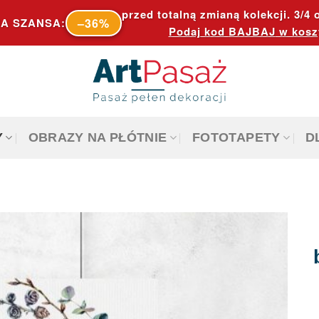
przed totalną zmianą kolekcji. 3/4 o
–36%
A SZANSA:
Podaj kod
BAJBAJ
w kosz
Y
OBRAZY NA PŁÓTNIE
FOTOTAPETY
D