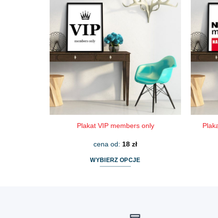
wiele
wariantów.
Opcje
można
wybrać
na
stronie
produktu
Plakat VIP members only
Plak
cena od:
18
zł
WYBIERZ OPCJE
Ten
produkt
ma
wiele
wariantów.