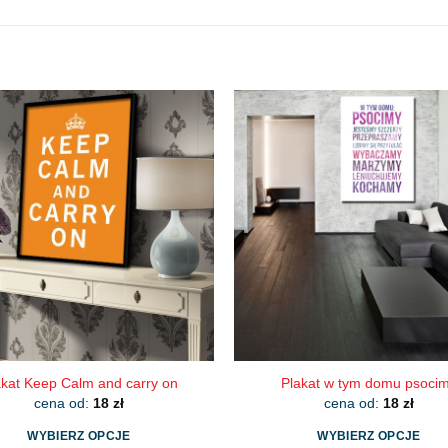
akat Keep Calm and carry on
Plakat w tym domu psoci
cena od:
18
zł
cena od:
18
zł
WYBIERZ OPCJE
WYBIERZ OPCJE