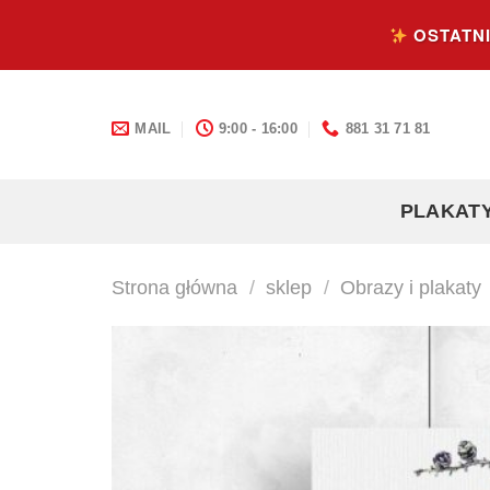
Skip
OSTATNI
to
content
MAIL
9:00 - 16:00
881 31 71 81
PLAKAT
Strona główna
/
sklep
/
Obrazy i plakaty