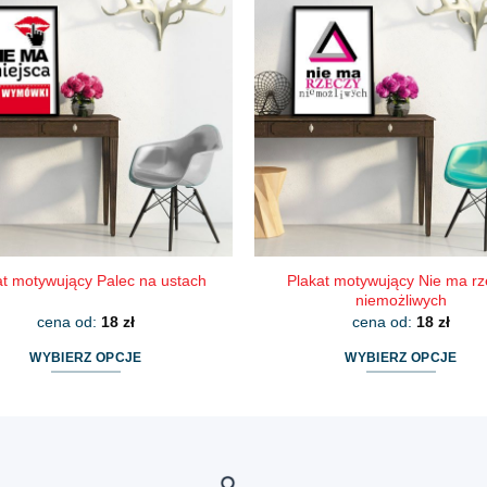
wiele
wiele
wariantów.
wariantów.
Opcje
Opcje
można
można
wybrać
wybrać
na
na
stronie
stronie
produktu
produktu
Plakat motywujący Nie ma rz
at motywujący Palec na ustach
niemożliwych
cena od:
18
zł
cena od:
18
zł
WYBIERZ OPCJE
WYBIERZ OPCJE
Ten
Ten
produkt
produkt
ma
ma
wiele
wiele
wariantów.
wariantów.