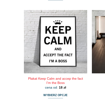
Ten
produkt
ma
wiele
wariantów.
Opcje
można
wybrać
na
stronie
produktu
Plakat Keep Calm and accep the fact
I’m the Boss
cena od:
18
zł
WYBIERZ OPCJE
Ten