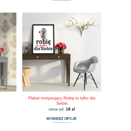
Ten
produkt
ma
wiele
wariantów.
Opcje
można
wybrać
na
stronie
produktu
Plakat motywujący Robię to tylko dla
Siebie
cena od:
18
zł
WYBIERZ OPCJE
Ten