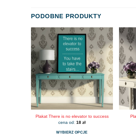
PODOBNE PRODUKTY
Plakat There is no elevator to success
Pl
cena od:
18
zł
WYBIERZ OPCJE