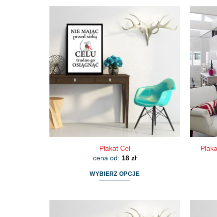
produkt
ma
wiele
wariantów.
Opcje
można
wybrać
na
stronie
produktu
Plakat Cel
Plaka
cena od:
18
zł
WYBIERZ OPCJE
Ten
produkt
ma