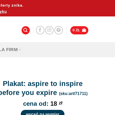
ferty znika.
yku
0
ZŁ
LA FIRM
Plakat: aspire to inspire
before you expire
(sku:art/71711)
cena od:
18
zł
wyceń na wymiar