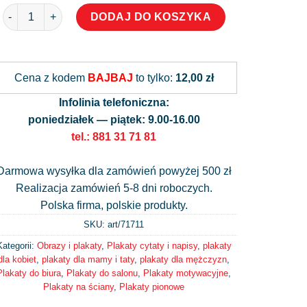
ilość Plakat: aspire to inspire before you expire
DODAJ DO KOSZYKA
Alternative:
Cena z kodem
BAJBAJ
to tylko:
12,00 zł
Infolinia telefoniczna:
poniedziałek — piątek: 9.00-16.00
tel.: 881 31 71 81
Darmowa wysyłka dla zamówień powyżej 500 zł
Realizacja zamówień 5-8 dni roboczych.
Polska firma, polskie produkty.
SKU: art/
71711
Kategorii:
Obrazy i plakaty
,
Plakaty cytaty i napisy
,
plakaty
dla kobiet
,
plakaty dla mamy i taty
,
plakaty dla mężczyzn
,
Plakaty do biura
,
Plakaty do salonu
,
Plakaty motywacyjne
,
Plakaty na ściany
,
Plakaty pionowe