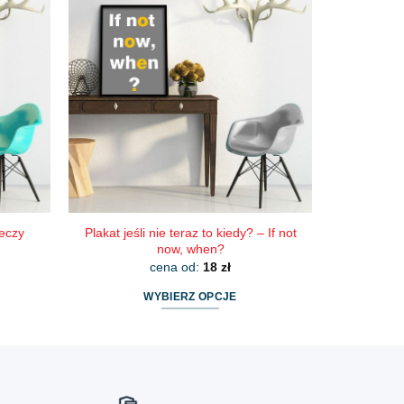
wiele
wariantów.
Opcje
można
wybrać
na
stronie
produktu
eczy
Plakat jeśli nie teraz to kiedy? – If not
now, when?
cena od:
18
zł
WYBIERZ OPCJE
Ten
produkt
ma
wiele
wariantów.