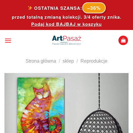
Skip
–36%
OSTATNIA SZANSA:
to
przed totalną zmianą kolekcji. 3/4 oferty znika.
content
Podaj kod
BAJBAJ
w koszyku
Strona główna
/
sklep
/
Reprodukcje