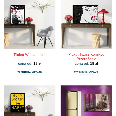
ma
ma
wiele
wiele
wariantów.
wariantów.
Opcje
Opcje
można
można
wybrać
wybrać
na
na
stronie
stronie
produktu
produktu
Plakat Twarz Komiksu
Plakat We can do it
Przerażenie
cena od:
18
zł
cena od:
18
zł
WYBIERZ OPCJE
WYBIERZ OPCJE
Ten
Ten
produkt
produkt
ma
ma
wiele
wiele
wariantów.
wariantów.
Opcje
Opcje
można
można
wybrać
wybrać