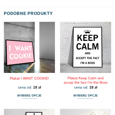
PODOBNE PRODUKTY
Plakat Keep Calm and
Plakat I WANT COOKIE!
accep the fact I’m the Boss
cena od:
18
zł
cena od:
18
zł
WYBIERZ OPCJE
WYBIERZ OPCJE
Ten
Ten
produkt
produkt
ma
ma