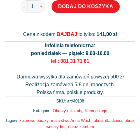
ilość Obraz z uroczym kotem
DODAJ DO KOSZYKA
Alternative:
Cena z kodem
BAJBAJ
to tylko:
141,00 zł
Infolinia telefoniczna:
poniedziałek — piątek: 9.00-16.00
tel.: 881 31 71 81
Darmowa wysyłka dla zamówień powyżej 500 zł
Realizacja zamówień 5-8 dni roboczych.
Polska firma, polskie produkty.
SKU: art/
40138
Kategorie:
Obrazy i plakaty
,
Reprodukcje
Tagów:
kolorowe obrazy
,
malarstwo Anna Wach
,
obraz dla dzieci
,
obraz
wesoły kot
,
obraz z kotem