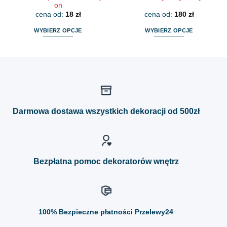
on
cena od:
18
zł
cena od:
180
zł
WYBIERZ OPCJE
WYBIERZ OPCJE
Ten
Ten
produkt
produkt
ma
ma
wiele
wiele
wariantów.
wariantów.
Opcje
Opcje
można
można
Darmowa dostawa wszystkich dekoracji od 500zł
wybrać
wybrać
na
na
stronie
stronie
produktu
produktu
Bezpłatna pomoc dekoratorów wnętrz
100%
Bezpieczne płatności Przelewy24