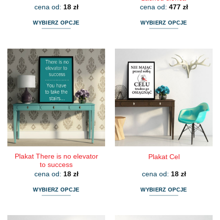
cena od:
18
zł
cena od:
477
zł
WYBIERZ OPCJE
WYBIERZ OPCJE
Ten
Ten
produkt
produkt
ma
ma
wiele
wiele
wariantów.
wariantów.
Opcje
Opcje
można
można
wybrać
wybrać
na
na
stronie
stronie
produktu
produktu
Plakat There is no elevator
Plakat Cel
to success
cena od:
18
zł
cena od:
18
zł
WYBIERZ OPCJE
WYBIERZ OPCJE
Ten
Ten
produkt
produkt