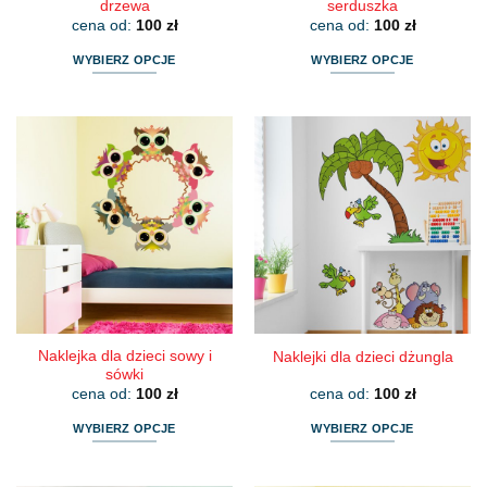
drzewa
serduszka
cena od:
100
zł
cena od:
100
zł
WYBIERZ OPCJE
WYBIERZ OPCJE
Ten
Ten
produkt
produkt
ma
ma
wiele
wiele
wariantów.
wariantów.
Opcje
Opcje
można
można
wybrać
wybrać
na
na
stronie
stronie
produktu
produktu
Naklejka dla dzieci sowy i
Naklejki dla dzieci dżungla
sówki
cena od:
100
zł
cena od:
100
zł
WYBIERZ OPCJE
WYBIERZ OPCJE
Ten
Ten
produkt
produkt