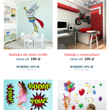
ma
ma
wiele
wiele
wariantów.
wariantów.
Opcje
Opcje
można
można
wybrać
wybrać
na
na
stronie
stronie
produktu
produktu
Naklejka dla dzieci króliki
Naklejki z motocyklami
cena od:
100
zł
cena od:
100
zł
WYBIERZ OPCJE
WYBIERZ OPCJE
Ten
Ten
produkt
produkt
ma
ma
wiele
wiele
wariantów.
wariantów.
Opcje
Opcje
można
można
wybrać
wybrać