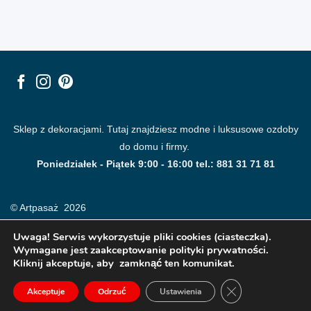
Sklep z dekoracjami. Tutaj znajdziesz modne i luksusowe ozdoby
do domu i firmy.
Poniedziałek - Piątek 9:00 - 16:00 tel.: 881 31 71 81
© Artpasaż 2026
Uwaga! Serwis wykorzystuje pliki cookies (ciasteczka).
Wymagane jest zaakceptowanie polityki prywatności.
Kliknij akceptuje, aby zamknąć ten komunikat.
ZAMKNIJ PANE
Akceptuje
Odrzuć
Ustawienia
Modne plakaty, obrazy, fototapety i dekoracje na ściany.