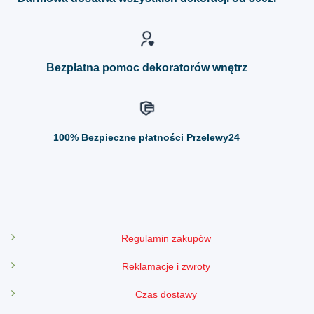
wybrać
wybrać
na
na
stronie
stronie
produktu
produktu
Bezpłatna pomoc dekoratorów wnętrz
100%
Bezpieczne płatności Przelewy24
Regulamin zakupów
Reklamacje i zwroty
Czas dostawy