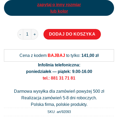
zapytaj o inny rozmiar
lub kolor
ilość Okleina na witrynę dla barbera
Alternati
DODAJ DO KOSZYKA
Cena z kodem
BAJBAJ
to tylko:
141,00 zł
Infolinia telefoniczna:
poniedziałek — piątek: 9.00-16.00
tel.: 881 31 71 81
Darmowa wysyłka dla zamówień powyżej 500 zł
Realizacja zamówień 5-8 dni roboczych.
Polska firma, polskie produkty.
SKU: art/
92093