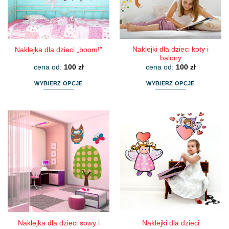
na
na
stronie
stronie
produktu
produktu
Naklejki dla dzieci koty i
Naklejka dla dzieci „boom!”
balony
cena od:
100
zł
cena od:
100
zł
WYBIERZ OPCJE
WYBIERZ OPCJE
Ten
Ten
produkt
produkt
ma
ma
wiele
wiele
wariantów.
wariantów.
Opcje
Opcje
można
można
wybrać
wybrać
na
na
stronie
stronie
produktu
produktu
Naklejka dla dzieci sowy i
Naklejki dla dzieci