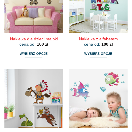
Naklejka dla dzieci małpki
Naklejka z alfabetem
cena od:
100
zł
cena od:
100
zł
WYBIERZ OPCJE
WYBIERZ OPCJE
Ten
Ten
produkt
produkt
ma
ma
wiele
wiele
wariantów.
wariantów.
Opcje
Opcje
można
można
wybrać
wybrać
na
na
stronie
stronie
produktu
produktu