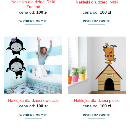
Naklejka dla dzieci Dziki
Naklejki dla dzieci rybki
Zachód
cena od:
100
zł
cena od:
100
zł
WYBIERZ OPCJE
WYBIERZ OPCJE
Ten
Ten
produkt
produkt
ma
ma
wiele
wiele
wariantów.
wariantów.
Opcje
Opcje
można
można
wybrać
wybrać
na
na
stronie
stronie
produktu
produktu
Naklejka dla dzieci owieczki
Naklejka dla dzieci pieski
cena od:
100
zł
cena od:
100
zł
WYBIERZ OPCJE
WYBIERZ OPCJE
Ten
Ten
produkt
produkt