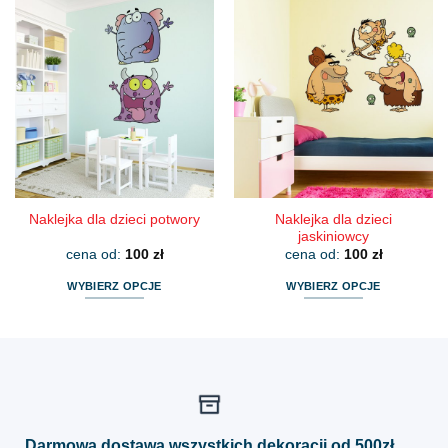
ma
ma
wiele
wiele
wariantów.
wariantów.
Opcje
Opcje
można
można
wybrać
wybrać
na
na
stronie
stronie
produktu
produktu
Naklejka dla dzieci
Naklejka dla dzieci potwory
jaskiniowcy
cena od:
100
zł
cena od:
100
zł
WYBIERZ OPCJE
WYBIERZ OPCJE
Ten
Ten
produkt
produkt
ma
ma
wiele
wiele
wariantów.
wariantów.
Opcje
Opcje
można
można
Darmowa dostawa wszystkich dekoracji od 500zł