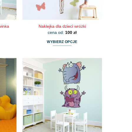
winka
Naklejka dla dzieci wróżki
cena od:
100
zł
WYBIERZ OPCJE
Ten
produkt
ma
wiele
wariantów.
Opcje
można
wybrać
na
stronie
produktu