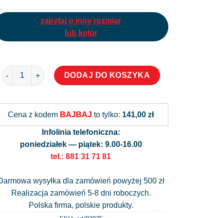
zapytaj o inny rozmiar
lub kolor
ilość Okleina na szybę z logo kancelarii prawnej
Alternative:
DODAJ DO KOSZYKA
Cena z kodem
BAJBAJ
to tylko:
141,00 zł
Infolinia telefoniczna:
poniedziałek — piątek: 9.00-16.00
tel.: 881 31 71 81
Darmowa wysyłka dla zamówień powyżej 500 zł
Realizacja zamówień 5-8 dni roboczych.
Polska firma, polskie produkty.