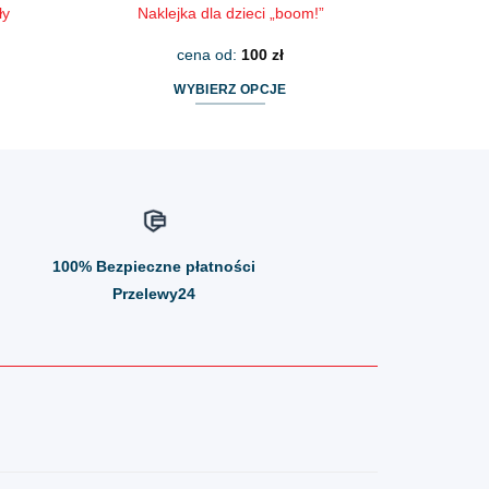
ły
Naklejka dla dzieci „boom!”
cena od:
100
zł
WYBIERZ OPCJE
Ten
produkt
ma
wiele
wariantów.
Opcje
100%
Bezpieczne płatności
można
wybrać
Przelewy24
na
stronie
produktu