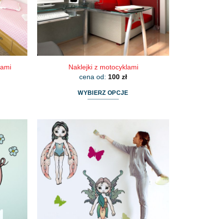
kami
Naklejki z motocyklami
cena od:
100
zł
WYBIERZ OPCJE
Ten
produkt
ma
wiele
wariantów.
Opcje
można
wybrać
na
stronie
produktu