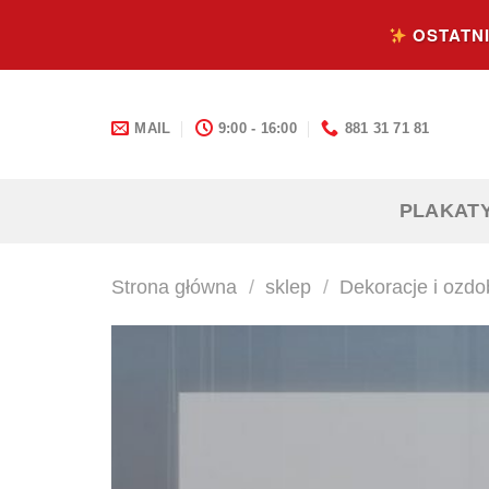
Skip
OSTATNI
to
content
MAIL
9:00 - 16:00
881 31 71 81
PLAKAT
Strona główna
/
sklep
/
Dekoracje i ozdo