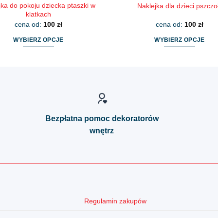
jka do pokoju dziecka ptaszki w
Naklejka dla dzieci pszczo
klatkach
cena od:
100
zł
cena od:
100
zł
WYBIERZ OPCJE
WYBIERZ OPCJE
Ten
Ten
produkt
produkt
ma
ma
wiele
wiele
wariantów.
wariantów.
Opcje
Opcje
Bezpłatna pomoc dekoratorów
można
można
wnętrz
wybrać
wybrać
na
na
stronie
stronie
produktu
produktu
Regulamin zakupów