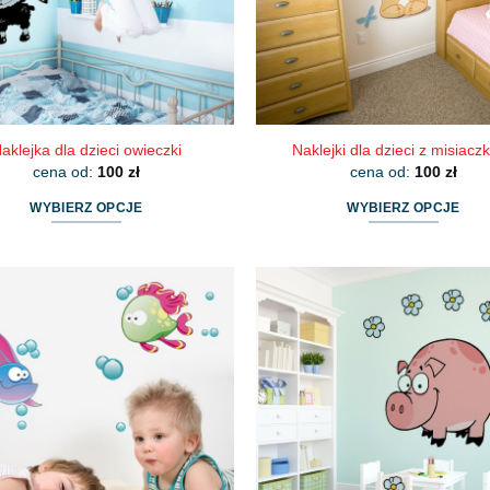
aklejka dla dzieci owieczki
Naklejki dla dzieci z misiacz
cena od:
100
zł
cena od:
100
zł
WYBIERZ OPCJE
WYBIERZ OPCJE
Ten
Ten
produkt
produkt
ma
ma
wiele
wiele
wariantów.
wariantów.
Opcje
Opcje
można
można
wybrać
wybrać
na
na
stronie
stronie
produktu
produktu