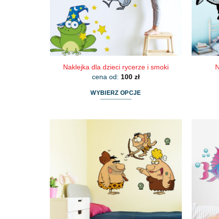
Naklejka dla dzieci rycerze i smoki
N
cena od:
100
zł
WYBIERZ OPCJE
Ten
produkt
ma
wiele
wariantów.
Opcje
można
wybrać
na
stronie
produktu