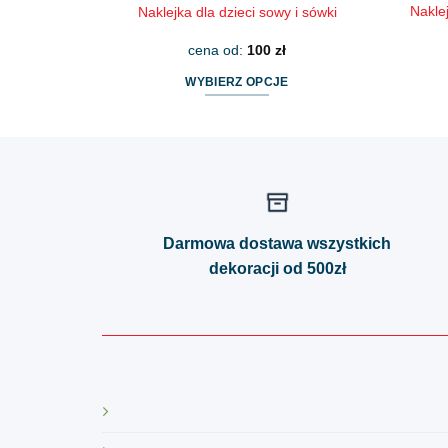
Nakle
Naklejka dla dzieci sowy i sówki
cena od:
100
zł
WYBIERZ OPCJE
Ten
produkt
ma
wiele
wariantów.
Opcje
Darmowa dostawa wszystkich
można
dekoracji od 500zł
wybrać
na
stronie
produktu