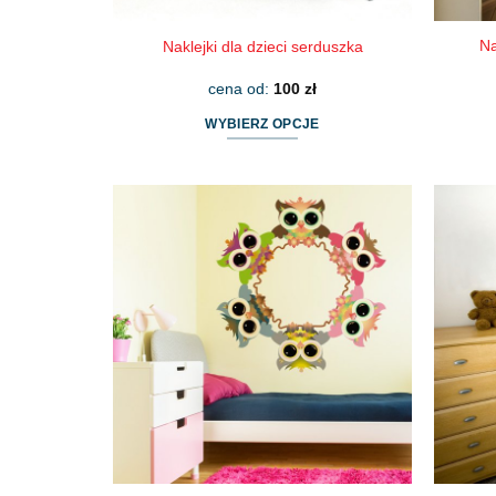
Na
Naklejki dla dzieci serduszka
cena od:
100
zł
WYBIERZ OPCJE
Ten
produkt
ma
wiele
wariantów.
Opcje
można
wybrać
na
stronie
produktu