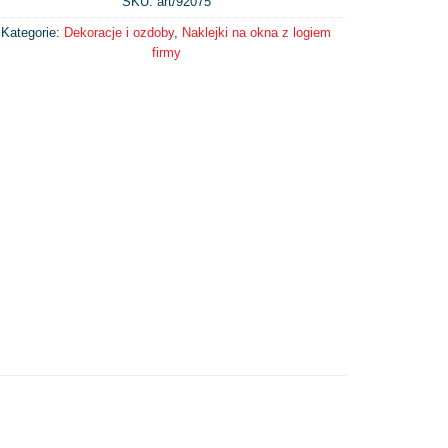
SKU: art/
92075
Kategorie:
Dekoracje i ozdoby
,
Naklejki na okna z logiem
firmy