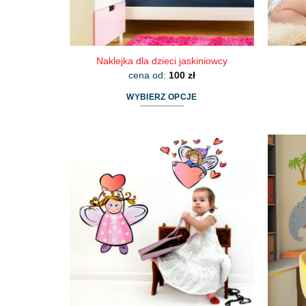
Naklejka dla dzieci jaskiniowcy
cena od:
100
zł
WYBIERZ OPCJE
Ten
produkt
ma
wiele
wariantów.
Opcje
można
wybrać
na
stronie
produktu