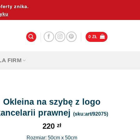
ferty znika.
yku
0
ZŁ
LA FIRM
Okleina na szybę z logo
kancelarii prawnej
(sku:art/92075)
220
zł
Rozmiar: 50cm x 50cm