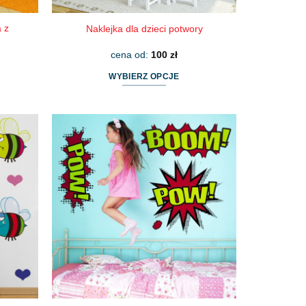
 z
Naklejka dla dzieci potwory
cena od:
100
zł
WYBIERZ OPCJE
Ten
produkt
ma
wiele
wariantów.
Opcje
można
wybrać
na
stronie
produktu