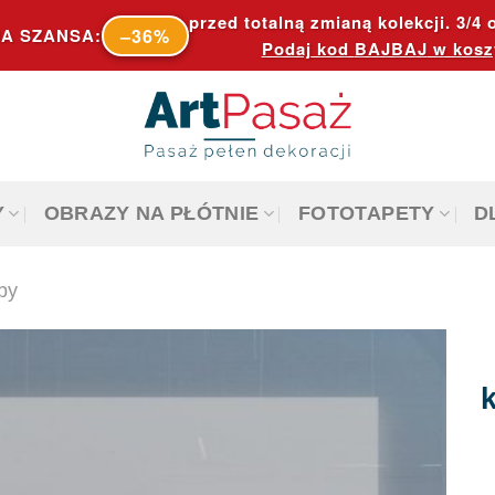
przed totalną zmianą kolekcji. 3/4 o
–36%
A SZANSA:
Podaj kod
BAJBAJ
w kosz
Y
OBRAZY NA PŁÓTNIE
FOTOTAPETY
D
by