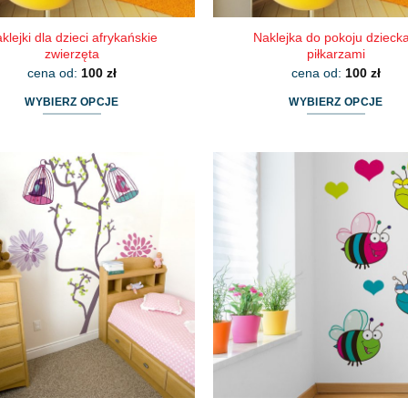
klejki dla dzieci afrykańskie
Naklejka do pokoju dziecka
zwierzęta
piłkarzami
cena od:
100
zł
cena od:
100
zł
WYBIERZ OPCJE
WYBIERZ OPCJE
Ten
Ten
produkt
produkt
ma
ma
wiele
wiele
wariantów.
wariantów.
Opcje
Opcje
można
można
wybrać
wybrać
na
na
stronie
stronie
produktu
produktu