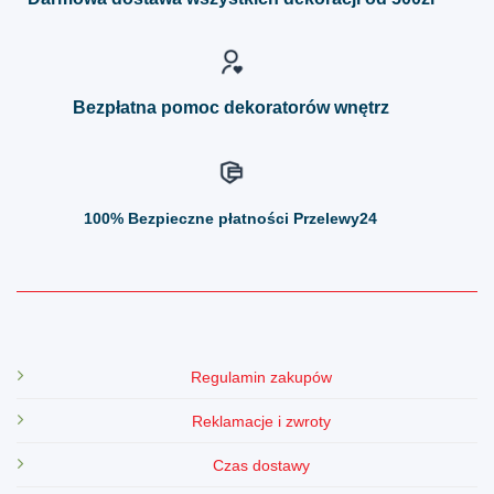
wybrać
wybrać
na
na
stronie
stronie
produktu
produktu
Bezpłatna pomoc dekoratorów wnętrz
100%
Bezpieczne płatności Przelewy24
Regulamin zakupów
Reklamacje i zwroty
Czas dostawy