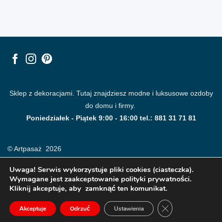
Sklep z dekoracjami. Tutaj znajdziesz modne i luksusowe ozdoby
do domu i firmy.
Poniedziałek - Piątek 9:00 - 16:00 tel.: 881 31 71 81
© Artpasaż 2026
Uwaga! Serwis wykorzystuje pliki cookies (ciasteczka).
Wymagane jest zaakceptowanie polityki prywatności.
Kliknij akceptuje, aby zamknąć ten komunikat.
ZAMKNIJ PANE
Akceptuje
Odrzuć
Ustawienia
Modne plakaty, obrazy, fototapety i dekoracje na ściany.