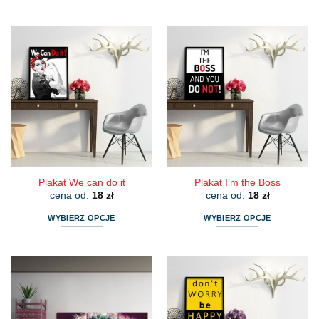
Ten
Ten
produkt
produkt
ma
ma
wiele
wiele
wariantów.
wariantów.
Opcje
Opcje
można
można
wybrać
wybrać
na
na
stronie
stronie
produktu
produktu
Plakat We can do it
Plakat I’m the Boss
cena od:
18
zł
cena od:
18
zł
WYBIERZ OPCJE
WYBIERZ OPCJE
Ten
Ten
produkt
produkt
ma
ma
wiele
wiele
wariantów.
wariantów.
Opcje
Opcje