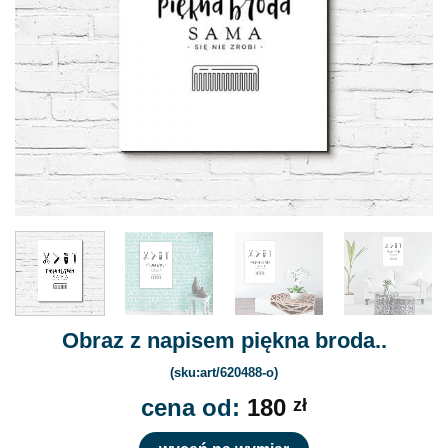
Obraz z napisem piękna broda..
(sku:art/620488-o)
cena od:
180
zł