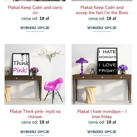
Plakat Keep Calm and carry
Plakat Keep Calm and
on
accep the fact I’m the Boss
cena od:
18
zł
cena od:
18
zł
WYBIERZ OPCJE
WYBIERZ OPCJE
Ten
Ten
produkt
produkt
ma
ma
wiele
wiele
wariantów.
wariantów.
Opcje
Opcje
można
można
wybrać
wybrać
na
na
stronie
stronie
produktu
produktu
Plakat Think pink- myśl na
Plakat I hate mondays – I
różowo
love friday
cena od:
18
zł
cena od:
18
zł
WYBIERZ OPCJE
WYBIERZ OPCJE