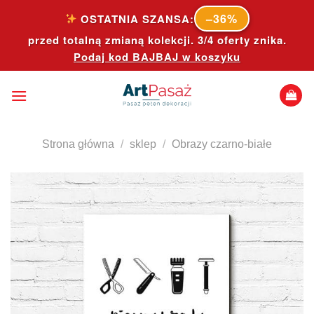
Skip
–36%
OSTATNIA SZANSA:
to
przed totalną zmianą kolekcji. 3/4 oferty znika.
content
Podaj kod
BAJBAJ
w koszyku
Strona główna
/
sklep
/
Obrazy czarno-białe