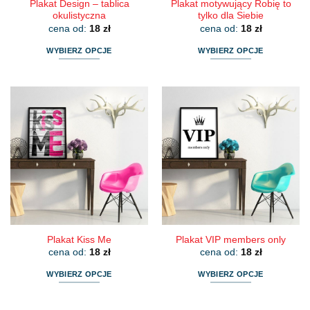
Plakat Design – tablica
Plakat motywujący Robię to
okulistyczna
tylko dla Siebie
cena od:
18
zł
cena od:
18
zł
WYBIERZ OPCJE
WYBIERZ OPCJE
Ten
Ten
produkt
produkt
ma
ma
wiele
wiele
wariantów.
wariantów.
Opcje
Opcje
można
można
wybrać
wybrać
na
na
stronie
stronie
produktu
produktu
Plakat Kiss Me
Plakat VIP members only
cena od:
18
zł
cena od:
18
zł
WYBIERZ OPCJE
WYBIERZ OPCJE
Ten
Ten
produkt
produkt