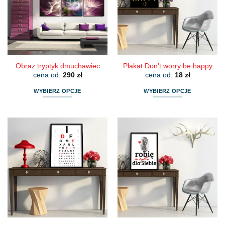
można
można
wybrać
wybrać
na
na
stronie
stronie
produktu
produktu
Obraz tryptyk dmuchawiec
Plakat Don’t worry be happy
cena od:
290
zł
cena od:
18
zł
WYBIERZ OPCJE
WYBIERZ OPCJE
Ten
Ten
produkt
produkt
ma
ma
wiele
wiele
wariantów.
wariantów.
Opcje
Opcje
można
można
wybrać
wybrać
na
na
stronie
stronie
produktu
produktu