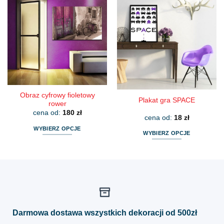
wiele
wiele
wariantów.
wariantów.
Opcje
Opcje
można
można
wybrać
wybrać
na
na
stronie
stronie
produktu
produktu
Obraz cyfrowy fioletowy
Plakat gra SPACE
rower
cena od:
180
zł
cena od:
18
zł
WYBIERZ OPCJE
WYBIERZ OPCJE
Ten
Ten
produkt
produkt
ma
ma
wiele
wiele
wariantów.
wariantów.
Opcje
Opcje
można
można
Darmowa dostawa wszystkich dekoracji od 500zł
wybrać
wybrać