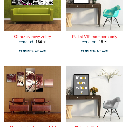
Obraz cyfrowy zebry
Plakat VIP members only
cena od:
180
zł
cena od:
18
zł
WYBIERZ OPCJE
WYBIERZ OPCJE
Ten
Ten
produkt
produkt
ma
ma
wiele
wiele
wariantów.
wariantów.
Opcje
Opcje
można
można
wybrać
wybrać
na
na
stronie
stronie
produktu
produktu