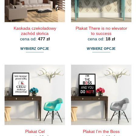
na
na
stronie
stronie
produktu
produktu
Kaskada czekoladowy
Plakat There is no elevator
zachód słońca
to success
cena od:
477
zł
cena od:
18
zł
WYBIERZ OPCJE
WYBIERZ OPCJE
Ten
Ten
produkt
produkt
ma
ma
wiele
wiele
wariantów.
wariantów.
Opcje
Opcje
można
można
wybrać
wybrać
na
na
stronie
stronie
produktu
produktu
Plakat Cel
Plakat I’m the Boss