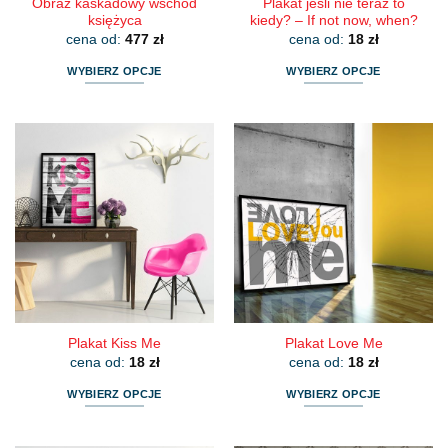
Obraz kaskadowy wschód
Plakat jeśli nie teraz to
księżyca
kiedy? – If not now, when?
cena od:
477
zł
cena od:
18
zł
WYBIERZ OPCJE
WYBIERZ OPCJE
Ten
Ten
produkt
produkt
ma
ma
wiele
wiele
wariantów.
wariantów.
Opcje
Opcje
można
można
wybrać
wybrać
na
na
stronie
stronie
produktu
produktu
Plakat Kiss Me
Plakat Love Me
cena od:
18
zł
cena od:
18
zł
WYBIERZ OPCJE
WYBIERZ OPCJE
Ten
Ten
produkt
produkt