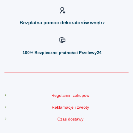
na
na
stronie
stronie
produktu
produktu
Bezpłatna pomoc dekoratorów wnętrz
100%
Bezpieczne płatności Przelewy24
Regulamin zakupów
Reklamacje i zwroty
Czas dostawy