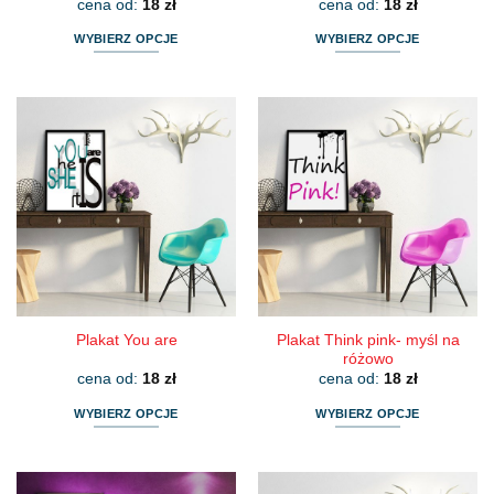
cena od:
18
zł
cena od:
18
zł
WYBIERZ OPCJE
WYBIERZ OPCJE
Ten
Ten
produkt
produkt
ma
ma
wiele
wiele
wariantów.
wariantów.
Opcje
Opcje
można
można
wybrać
wybrać
na
na
stronie
stronie
produktu
produktu
Plakat Think pink- myśl na
Plakat You are
różowo
cena od:
18
zł
cena od:
18
zł
WYBIERZ OPCJE
WYBIERZ OPCJE
Ten
Ten
produkt
produkt
ma
ma