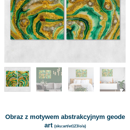
Obraz z motywem abstrakcyjnym geode
art
(sku:art/et123/o/a)