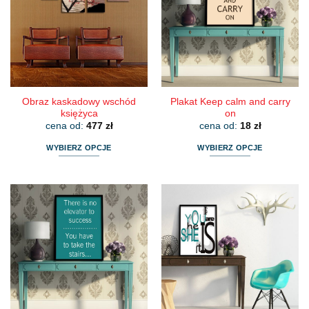
Opcje
można
można
wybrać
wybrać
na
na
stronie
stronie
produktu
produktu
Obraz kaskadowy wschód
Plakat Keep calm and carry
księżyca
on
cena od:
477
zł
cena od:
18
zł
WYBIERZ OPCJE
WYBIERZ OPCJE
Ten
Ten
produkt
produkt
ma
ma
wiele
wiele
wariantów.
wariantów.
Opcje
Opcje
można
można
wybrać
wybrać
na
na
stronie
stronie
produktu
produktu