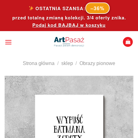
Skip
–36%
OSTATNIA SZANSA:
to
przed totalną zmianą kolekcji. 3/4 oferty znika.
content
Podaj kod
BAJBAJ
w koszyku
Strona główna
/
sklep
/
Obrazy pionowe