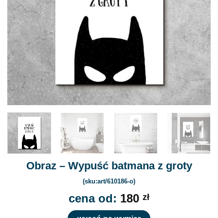
Obraz – Wypuść batmana z groty
(sku:art/610186-o)
cena od:
180
zł