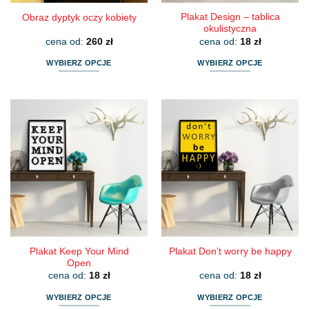
Plakat Design – tablica
Obraz dyptyk oczy kobiety
okulistyczna
cena od:
260
zł
cena od:
18
zł
WYBIERZ OPCJE
WYBIERZ OPCJE
Ten
Ten
produkt
produkt
ma
ma
wiele
wiele
wariantów.
wariantów.
Opcje
Opcje
można
można
wybrać
wybrać
na
na
stronie
stronie
produktu
produktu
Plakat Keep Your Mind
Plakat Don’t worry be happy
Open
cena od:
18
zł
cena od:
18
zł
WYBIERZ OPCJE
WYBIERZ OPCJE