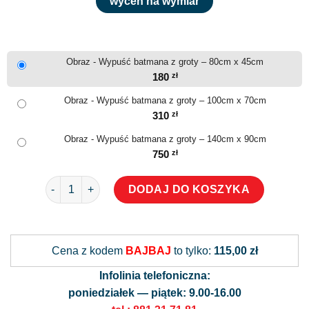
wyceń na wymiar
Obraz - Wypuść batmana z groty – 80cm x 45cm
180
zł
Obraz - Wypuść batmana z groty – 100cm x 70cm
310
zł
Obraz - Wypuść batmana z groty – 140cm x 90cm
750
zł
ilość Obraz - Wypuść batmana z groty
DODAJ DO KOSZYKA
Alternative:
Cena z kodem
BAJBAJ
to tylko:
115,00 zł
Infolinia telefoniczna:
poniedziałek — piątek: 9.00-16.00