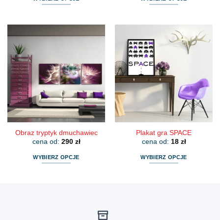
Ten
Ten
produkt
produkt
ma
ma
wiele
wiele
wariantów.
wariantów.
Opcje
Opcje
można
można
wybrać
wybrać
na
na
stronie
stronie
produktu
produktu
Obraz tryptyk dmuchawiec
Plakat gra SPACE
cena od:
290
zł
cena od:
18
zł
WYBIERZ OPCJE
WYBIERZ OPCJE
Ten
Ten
produkt
produkt
ma
ma
wiele
wiele
wariantów.
wariantów.