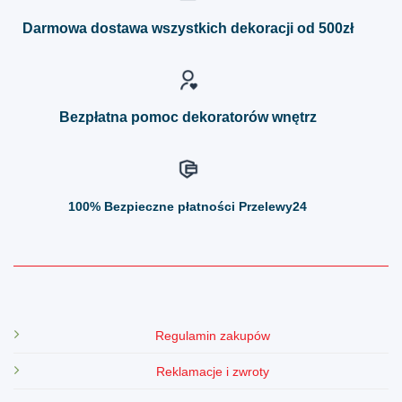
Opcje
Opcje
można
można
Darmowa dostawa wszystkich dekoracji od 500zł
wybrać
wybrać
na
na
stronie
stronie
produktu
produktu
Bezpłatna pomoc dekoratorów wnętrz
100%
Bezpieczne płatności Przelewy24
Regulamin zakupów
Reklamacje i zwroty