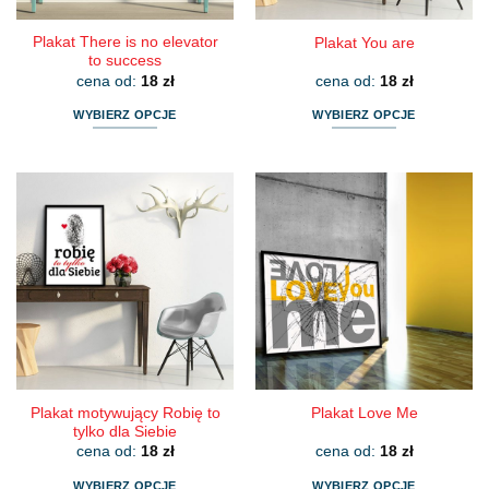
Plakat There is no elevator
Plakat You are
to success
cena od:
18
zł
cena od:
18
zł
WYBIERZ OPCJE
WYBIERZ OPCJE
Ten
Ten
produkt
produkt
ma
ma
wiele
wiele
wariantów.
wariantów.
Opcje
Opcje
można
można
wybrać
wybrać
na
na
stronie
stronie
produktu
produktu
Plakat motywujący Robię to
Plakat Love Me
tylko dla Siebie
cena od:
18
zł
cena od:
18
zł
WYBIERZ OPCJE
WYBIERZ OPCJE