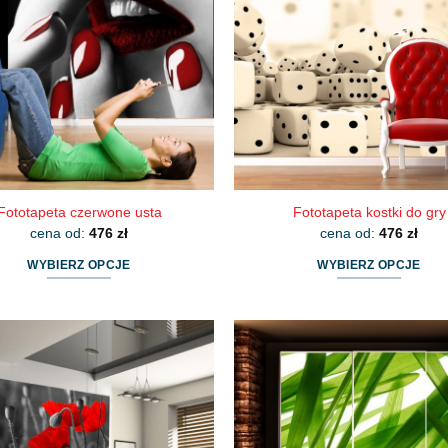
Fototapeta czerwone usta
Fototapeta kostki do gry
cena od:
476
zł
cena od:
476
zł
WYBIERZ OPCJE
WYBIERZ OPCJE
Ten
Ten
produkt
produkt
ma
ma
wiele
wiele
wariantów.
wariantów.
Opcje
Opcje
można
można