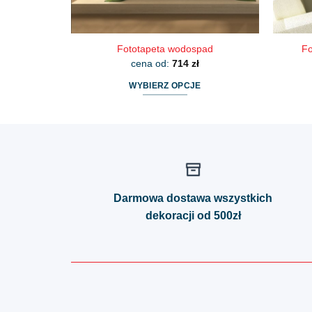
Fototapeta wodospad
Fo
cena od:
714
zł
WYBIERZ OPCJE
Ten
produkt
ma
wiele
wariantów.
Opcje
Darmowa dostawa wszystkich
można
dekoracji od 500zł
wybrać
na
stronie
produktu