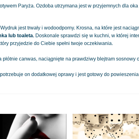
motywem Paryża. Ozdoba utrzymana jest w przyjemnych dla oka 
ydruk jest trwały i wodoodporny. Krosna, na które jest nacią
nka lub toaleta.
Doskonale sprawdzi się w kuchni, w której int
óry przyjedzie do Ciebie spełni twoje oczekiwania.
a płótnie canwas, naciągnięte na prawdziwy blejtram sosnowy o
 potrzebuje on dodatkowej oprawy i jest gotowy do powieszeni