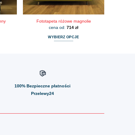
mny
Fototapeta różowe magnolie
cena od:
714
zł
WYBIERZ OPCJE
Ten
produkt
ma
wiele
wariantów.
Opcje
100%
Bezpieczne płatności
można
wybrać
Przelewy24
na
stronie
produktu