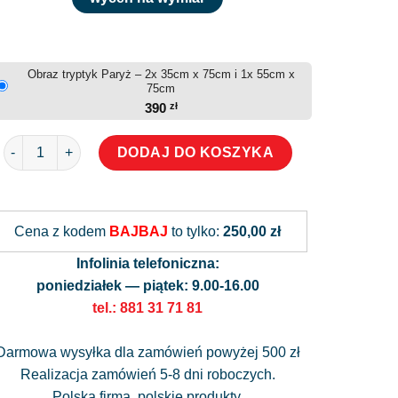
Obraz tryptyk Paryż – 2x 35cm x 75cm i 1x 55cm x
75cm
390
zł
ilość Obraz tryptyk Paryż
DODAJ DO KOSZYKA
Alternative:
Cena z kodem
BAJBAJ
to tylko:
250,00 zł
Infolinia telefoniczna:
poniedziałek — piątek: 9.00-16.00
tel.: 881 31 71 81
Darmowa wysyłka dla zamówień powyżej 500 zł
Realizacja zamówień 5-8 dni roboczych.
Polska firma, polskie produkty.