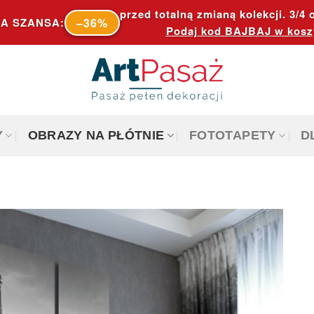
przed totalną zmianą kolekcji. 3/4 o
–36%
A SZANSA:
Podaj kod
BAJBAJ
w kosz
Y
OBRAZY NA PŁÓTNIE
FOTOTAPETY
D