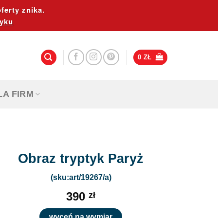
ferty znika.
yku
0
ZŁ
LA FIRM
Obraz tryptyk Paryż
(sku:art/19267/a)
390
zł
wyceń na wymiar