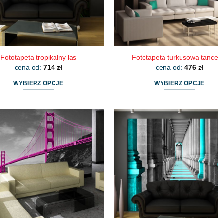
stronie
stronie
produktu
produktu
Fototapeta tropikalny las
Fototapeta turkusowa tance
cena od:
714
zł
cena od:
476
zł
WYBIERZ OPCJE
WYBIERZ OPCJE
Ten
Ten
produkt
produkt
ma
ma
wiele
wiele
wariantów.
wariantów.
Opcje
Opcje
można
można
wybrać
wybrać
na
na
stronie
stronie
produktu
produktu