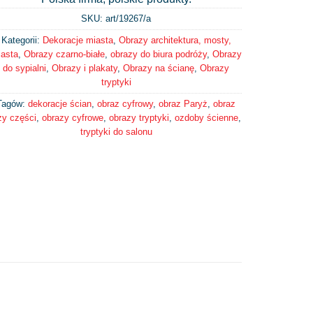
SKU: art/
19267/a
Kategorii:
Dekoracje miasta
,
Obrazy architektura, mosty,
asta
,
Obrazy czarno-białe
,
obrazy do biura podróży
,
Obrazy
do sypialni
,
Obrazy i plakaty
,
Obrazy na ścianę
,
Obrazy
tryptyki
Tagów:
dekoracje ścian
,
obraz cyfrowy
,
obraz Paryż
,
obraz
zy części
,
obrazy cyfrowe
,
obrazy tryptyki
,
ozdoby ścienne
,
tryptyki do salonu