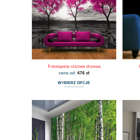
Fototapeta różowe drzewa
cena od:
476
zł
WYBIERZ OPCJE
Ten
produkt
ma
wiele
wariantów.
Opcje
można