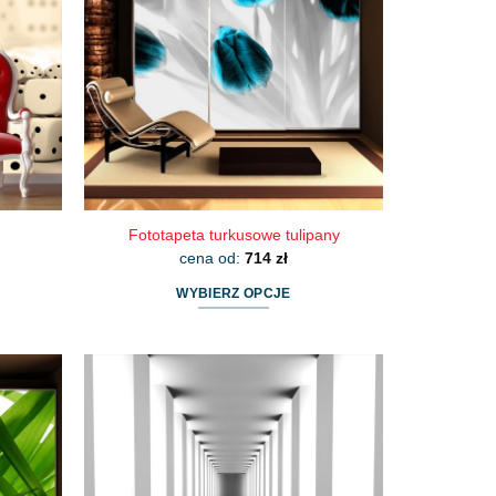
Fototapeta turkusowe tulipany
cena od:
714
zł
WYBIERZ OPCJE
Ten
produkt
ma
wiele
wariantów.
Opcje
można