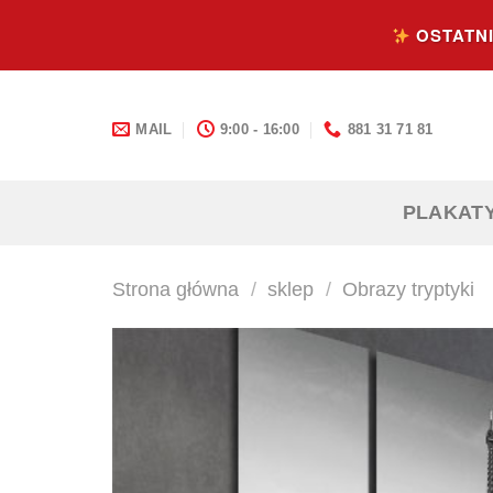
Skip
OSTATNI
to
content
MAIL
9:00 - 16:00
881 31 71 81
PLAKAT
Strona główna
/
sklep
/
Obrazy tryptyki