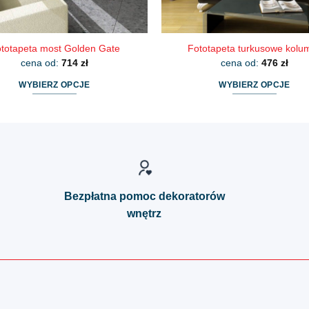
totapeta most Golden Gate
Fototapeta turkusowe kolu
cena od:
714
zł
cena od:
476
zł
WYBIERZ OPCJE
WYBIERZ OPCJE
Ten
Ten
produkt
produkt
ma
ma
wiele
wiele
wariantów.
wariantów.
Opcje
Opcje
Bezpłatna pomoc dekoratorów
można
można
wnętrz
wybrać
wybrać
na
na
stronie
stronie
produktu
produktu