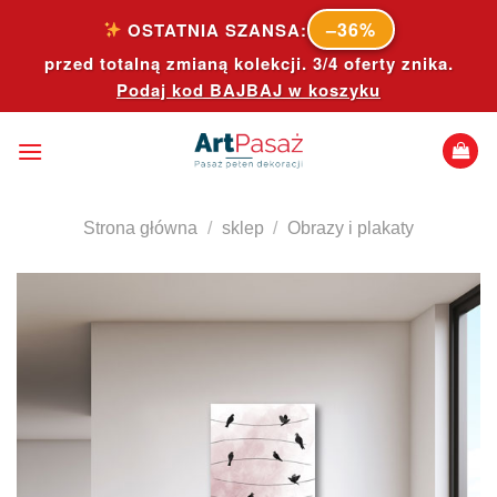
Skip
–36%
OSTATNIA SZANSA:
to
przed totalną zmianą kolekcji. 3/4 oferty znika.
content
Podaj kod
BAJBAJ
w koszyku
Strona główna
/
sklep
/
Obrazy i plakaty