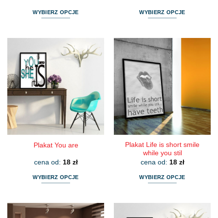
WYBIERZ OPCJE
WYBIERZ OPCJE
Ten
Ten
produkt
produkt
ma
ma
wiele
wiele
wariantów.
wariantów.
Opcje
Opcje
można
można
wybrać
wybrać
na
na
stronie
stronie
produktu
produktu
Plakat Life is short smile
Plakat You are
while you stil
cena od:
18
zł
cena od:
18
zł
WYBIERZ OPCJE
WYBIERZ OPCJE
Ten
Ten
produkt
produkt
ma
ma