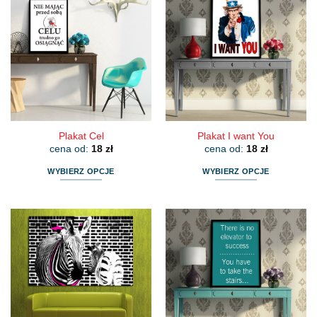
Plakat Cel
Plakat I want You
cena od:
18
zł
cena od:
18
zł
WYBIERZ OPCJE
WYBIERZ OPCJE
Ten
Ten
produkt
produkt
ma
ma
wiele
wiele
wariantów.
wariantów.
Opcje
Opcje
można
można
wybrać
wybrać
na
na