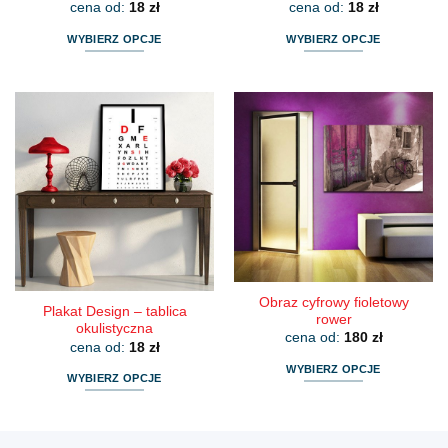
cena od:
18
zł
cena od:
18
zł
WYBIERZ OPCJE
WYBIERZ OPCJE
Ten
Ten
produkt
produkt
ma
ma
wiele
wiele
wariantów.
wariantów.
Opcje
Opcje
można
można
wybrać
wybrać
na
na
stronie
stronie
produktu
produktu
Obraz cyfrowy fioletowy
Plakat Design – tablica
rower
okulistyczna
cena od:
180
zł
cena od:
18
zł
WYBIERZ OPCJE
WYBIERZ OPCJE
Ten
Ten
produkt
produkt
ma
ma