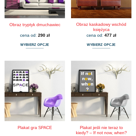
stronie
stronie
produktu
produktu
Obraz kaskadowy wschód
Obraz tryptyk dmuchawiec
księżyca
cena od:
290
zł
cena od:
477
zł
WYBIERZ OPCJE
WYBIERZ OPCJE
Ten
Ten
produkt
produkt
ma
ma
wiele
wiele
wariantów.
wariantów.
Opcje
Opcje
można
można
wybrać
wybrać
na
na
stronie
stronie
produktu
produktu
Plakat jeśli nie teraz to
Plakat gra SPACE
kiedy? – If not now, when?