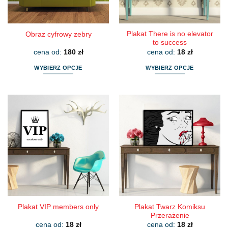
stronie
stronie
produktu
produktu
Plakat There is no elevator
Obraz cyfrowy zebry
to success
cena od:
180
zł
cena od:
18
zł
WYBIERZ OPCJE
WYBIERZ OPCJE
Ten
Ten
produkt
produkt
ma
ma
wiele
wiele
wariantów.
wariantów.
Opcje
Opcje
można
można
wybrać
wybrać
na
na
stronie
stronie
produktu
produktu
Plakat Twarz Komiksu
Plakat VIP members only
Przerażenie
cena od:
18
zł
cena od:
18
zł