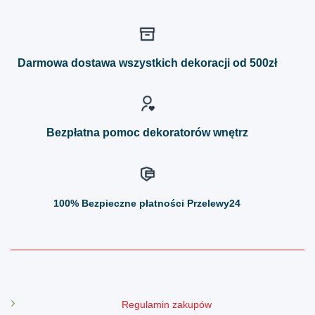
wiele
wiele
wariantów.
wariantów.
Opcje
Opcje
można
można
Darmowa dostawa wszystkich dekoracji od 500zł
wybrać
wybrać
na
na
stronie
stronie
produktu
produktu
Bezpłatna pomoc dekoratorów wnętrz
100%
Bezpieczne płatności Przelewy24
Regulamin zakupów