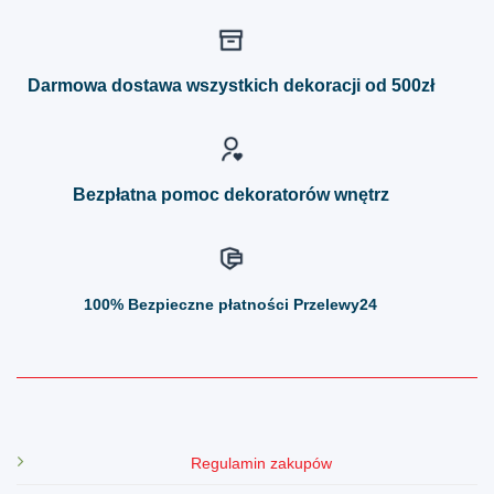
wiele
wiele
wariantów.
wariantów.
Opcje
Opcje
można
można
Darmowa dostawa wszystkich dekoracji od 500zł
wybrać
wybrać
na
na
stronie
stronie
produktu
produktu
Bezpłatna pomoc dekoratorów wnętrz
100%
Bezpieczne płatności Przelewy24
Regulamin zakupów