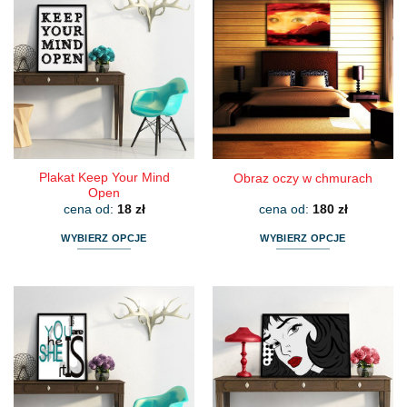
Plakat Keep Your Mind
Obraz oczy w chmurach
Open
cena od:
18
zł
cena od:
180
zł
WYBIERZ OPCJE
WYBIERZ OPCJE
Ten
Ten
produkt
produkt
ma
ma
wiele
wiele
wariantów.
wariantów.
Opcje
Opcje
można
można
wybrać
wybrać