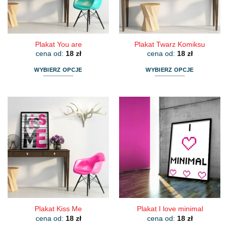
na
na
stronie
stronie
produktu
produktu
Plakat You are
Plakat Twarz Komiksu
cena od:
18
zł
cena od:
18
zł
WYBIERZ OPCJE
WYBIERZ OPCJE
Ten
Ten
produkt
produkt
ma
ma
wiele
wiele
wariantów.
wariantów.
Opcje
Opcje
można
można
wybrać
wybrać
na
na
stronie
stronie
produktu
produktu
Plakat Kiss Me
Plakat I love minimal
cena od:
18
zł
cena od:
18
zł