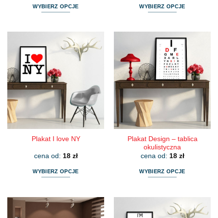
WYBIERZ OPCJE
WYBIERZ OPCJE
Ten
Ten
produkt
produkt
ma
ma
wiele
wiele
wariantów.
wariantów.
Opcje
Opcje
można
można
wybrać
wybrać
na
na
stronie
stronie
produktu
produktu
Plakat Design – tablica
Plakat I love NY
okulistyczna
cena od:
18
zł
cena od:
18
zł
WYBIERZ OPCJE
WYBIERZ OPCJE
Ten
Ten
produkt
produkt
ma
ma
wiele
wiele