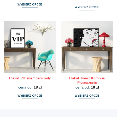
WYBIERZ OPCJE
WYBIERZ OPCJE
Ten
Ten
produkt
produkt
ma
ma
wiele
wiele
wariantów.
wariantów.
Opcje
Opcje
można
można
wybrać
wybrać
na
na
stronie
stronie
produktu
produktu
Plakat Twarz Komiksu
Plakat VIP members only
Przerażenie
cena od:
18
zł
cena od:
18
zł
WYBIERZ OPCJE
WYBIERZ OPCJE
Ten
Ten
produkt
produkt
ma
ma