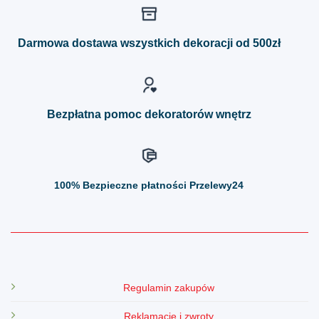
wariantów.
wariantów.
Opcje
Opcje
można
można
Darmowa dostawa wszystkich dekoracji od 500zł
wybrać
wybrać
na
na
stronie
stronie
produktu
produktu
Bezpłatna pomoc dekoratorów wnętrz
100%
Bezpieczne płatności Przelewy24
Regulamin zakupów
Reklamacje i zwroty