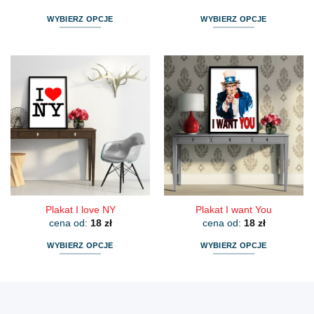
WYBIERZ OPCJE
WYBIERZ OPCJE
Ten
Ten
produkt
produkt
ma
ma
wiele
wiele
wariantów.
wariantów.
Opcje
Opcje
można
można
wybrać
wybrać
na
na
stronie
stronie
produktu
produktu
Plakat I love NY
Plakat I want You
cena od:
18
zł
cena od:
18
zł
WYBIERZ OPCJE
WYBIERZ OPCJE
Ten
Ten
produkt
produkt
ma
ma
wiele
wiele