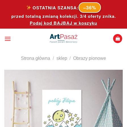
Skip
–36%
OSTATNIA SZANSA:
to
przed totalną zmianą kolekcji. 3/4 oferty znika.
content
Podaj kod
BAJBAJ
w koszyku
Strona główna
/
sklep
/
Obrazy pionowe