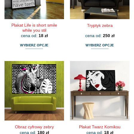
na
na
stronie
stronie
produktu
produktu
Plakat Life is short smile
Tryptyk zebra
while you stil
cena od:
18
zł
cena od:
250
zł
WYBIERZ OPCJE
WYBIERZ OPCJE
Ten
Ten
produkt
produkt
ma
ma
wiele
wiele
wariantów.
wariantów.
Opcje
Opcje
można
można
wybrać
wybrać
na
na
stronie
stronie
produktu
produktu
Obraz cyfrowy zebry
Plakat Twarz Komiksu
cena od:
180
zł
cena od:
18
zł