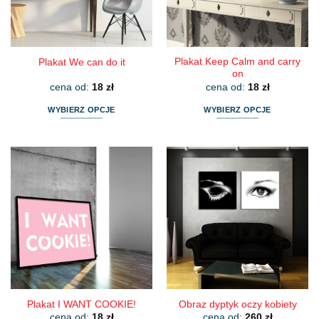
na
na
stronie
stronie
produktu
produktu
Plakat Keep Calm and carry
Plakat We can do it
on
cena od:
18
zł
cena od:
18
zł
WYBIERZ OPCJE
WYBIERZ OPCJE
Ten
Ten
produkt
produkt
ma
ma
wiele
wiele
wariantów.
wariantów.
Opcje
Opcje
można
można
wybrać
wybrać
na
na
stronie
stronie
produktu
produktu
Plakat I WANT COOKIE!
Obraz dyptyk oczy kobiety
cena od:
18
zł
cena od:
260
zł