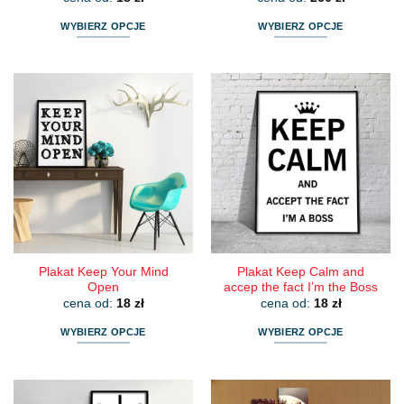
WYBIERZ OPCJE
WYBIERZ OPCJE
Ten
Ten
produkt
produkt
ma
ma
wiele
wiele
wariantów.
wariantów.
Opcje
Opcje
można
można
wybrać
wybrać
na
na
stronie
stronie
produktu
produktu
Plakat Keep Your Mind
Plakat Keep Calm and
Open
accep the fact I’m the Boss
cena od:
18
zł
cena od:
18
zł
WYBIERZ OPCJE
WYBIERZ OPCJE
Ten
Ten
produkt
produkt
ma
ma