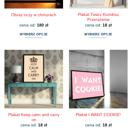
produktu
produktu
Plakat Twarz Komiksu
Obraz oczy w chmurach
Przerażenie
cena od:
180
zł
cena od:
18
zł
WYBIERZ OPCJE
WYBIERZ OPCJE
Ten
Ten
produkt
produkt
ma
ma
wiele
wiele
wariantów.
wariantów.
Opcje
Opcje
można
można
wybrać
wybrać
na
na
stronie
stronie
produktu
produktu
Plakat Keep calm and carry
Plakat I WANT COOKIE!
on
cena od:
18
zł
cena od:
18
zł