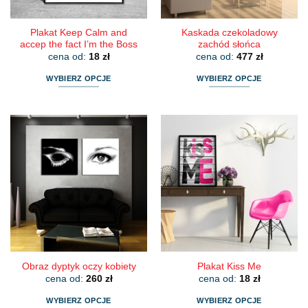
produktu
produktu
Plakat Keep Calm and
Kaskada czekoladowy
accep the fact I’m the Boss
zachód słońca
cena od:
18
zł
cena od:
477
zł
WYBIERZ OPCJE
WYBIERZ OPCJE
Ten
Ten
produkt
produkt
ma
ma
wiele
wiele
wariantów.
wariantów.
Opcje
Opcje
można
można
wybrać
wybrać
na
na
stronie
stronie
produktu
produktu
Obraz dyptyk oczy kobiety
Plakat Kiss Me
cena od:
260
zł
cena od:
18
zł
WYBIERZ OPCJE
WYBIERZ OPCJE