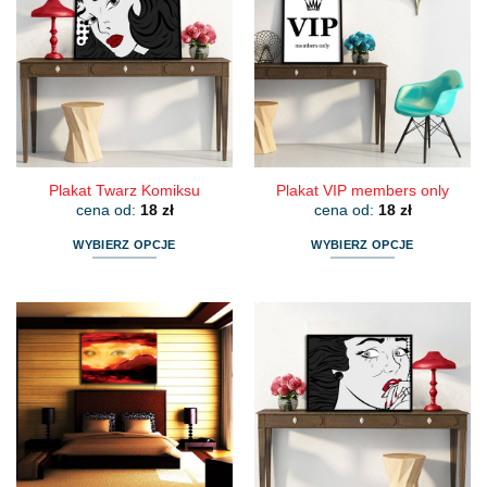
Plakat Twarz Komiksu
Plakat VIP members only
cena od:
18
zł
cena od:
18
zł
WYBIERZ OPCJE
WYBIERZ OPCJE
Ten
Ten
produkt
produkt
ma
ma
wiele
wiele
wariantów.
wariantów.
Opcje
Opcje
można
można
wybrać
wybrać
na
na
stronie
stronie