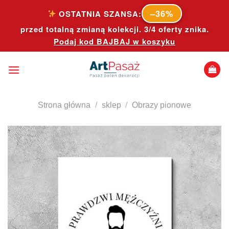
Skip
–36%
OSTATNIA SZANSA:
to
przed totalną zmianą kolekcji. 3/4 oferty znika.
content
Podaj kod
BAJBAJ
w koszyku
Strona główna
/
sklep
/
Obrazy pionowe