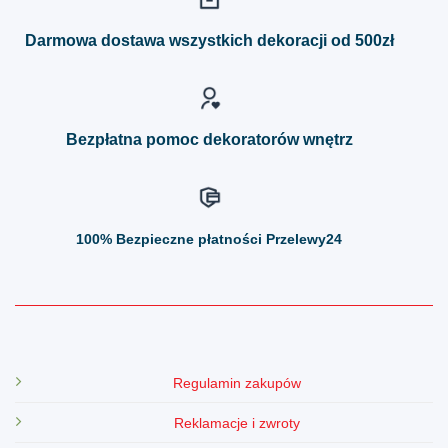
Opcje
można
można
Darmowa dostawa wszystkich dekoracji od 500zł
wybrać
wybrać
na
na
stronie
stronie
produktu
produktu
Bezpłatna pomoc dekoratorów wnętrz
100%
Bezpieczne płatności Przelewy24
Regulamin zakupów
Reklamacje i zwroty