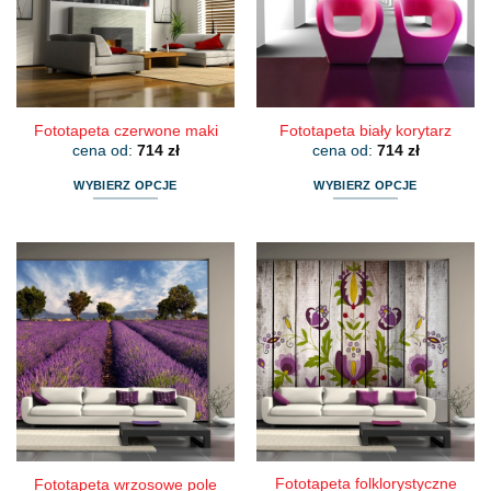
wybrać
wybrać
na
na
stronie
stronie
produktu
produktu
Fototapeta czerwone maki
Fototapeta biały korytarz
cena od:
714
zł
cena od:
714
zł
WYBIERZ OPCJE
WYBIERZ OPCJE
Ten
Ten
produkt
produkt
ma
ma
wiele
wiele
wariantów.
wariantów.
Opcje
Opcje
można
można
wybrać
wybrać
na
na
stronie
stronie
produktu
produktu
Fototapeta folklorystyczne
Fototapeta wrzosowe pole