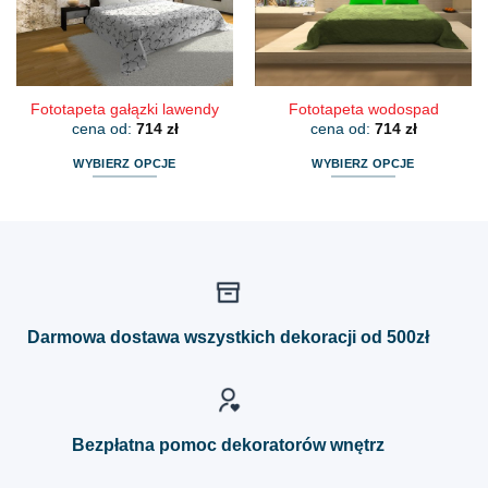
na
na
stronie
stronie
produktu
produktu
Fototapeta gałązki lawendy
Fototapeta wodospad
cena od:
714
zł
cena od:
714
zł
WYBIERZ OPCJE
WYBIERZ OPCJE
Ten
Ten
produkt
produkt
ma
ma
wiele
wiele
wariantów.
wariantów.
Opcje
Opcje
można
można
Darmowa dostawa wszystkich dekoracji od 500zł
wybrać
wybrać
na
na
stronie
stronie
produktu
produktu
Bezpłatna pomoc dekoratorów wnętrz