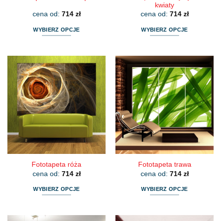
kwiaty
cena od:
714
zł
cena od:
714
zł
WYBIERZ OPCJE
WYBIERZ OPCJE
Ten
Ten
produkt
produkt
ma
ma
wiele
wiele
wariantów.
wariantów.
Opcje
Opcje
można
można
wybrać
wybrać
na
na
stronie
stronie
produktu
produktu
Fototapeta róża
Fototapeta trawa
cena od:
714
zł
cena od:
714
zł
WYBIERZ OPCJE
WYBIERZ OPCJE
Ten
Ten
produkt
produkt