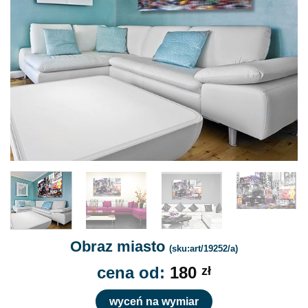
Obraz miasto
(sku:art/19252/a)
cena od:
180
zł
wyceń na wymiar