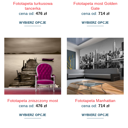
Fototapeta turkusowa
Fototapeta most Golden
tancerka
Gate
cena od:
476
zł
cena od:
714
zł
WYBIERZ OPCJE
WYBIERZ OPCJE
Ten
Ten
produkt
produkt
ma
ma
wiele
wiele
wariantów.
wariantów.
Opcje
Opcje
można
można
wybrać
wybrać
na
na
stronie
stronie
produktu
produktu
Fototapeta zniszczony most
Fototapeta Manhattan
cena od:
476
zł
cena od:
714
zł
WYBIERZ OPCJE
WYBIERZ OPCJE
Ten
Ten
produkt
produkt