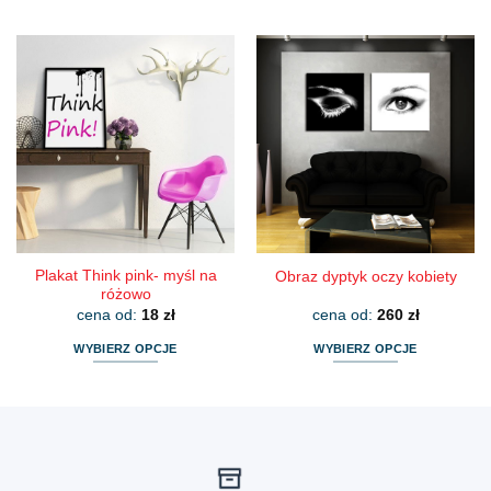
Ten
Ten
produkt
produkt
ma
ma
wiele
wiele
wariantów.
wariantów.
Opcje
Opcje
można
można
wybrać
wybrać
na
na
stronie
stronie
produktu
produktu
Plakat Think pink- myśl na
Obraz dyptyk oczy kobiety
różowo
cena od:
18
zł
cena od:
260
zł
WYBIERZ OPCJE
WYBIERZ OPCJE
Ten
Ten
produkt
produkt
ma
ma
wiele
wiele
wariantów.
wariantów.
Opcje
Opcje