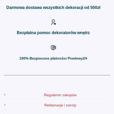
można
można
Darmowa dostawa wszystkich dekoracji od 500zł
wybrać
wybrać
na
na
stronie
stronie
produktu
produktu
Bezpłatna pomoc dekoratorów wnętrz
100%
Bezpieczne płatności Przelewy24
Regulamin zakupów
Reklamacje i zwroty