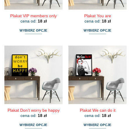
produktu
produktu
Plakat VIP members only
Plakat You are
cena od:
18
zł
cena od:
18
zł
WYBIERZ OPCJE
WYBIERZ OPCJE
Ten
Ten
produkt
produkt
ma
ma
wiele
wiele
wariantów.
wariantów.
Opcje
Opcje
można
można
wybrać
wybrać
na
na
stronie
stronie
produktu
produktu
Plakat Don’t worry be happy
Plakat We can do it
cena od:
18
zł
cena od:
18
zł
WYBIERZ OPCJE
WYBIERZ OPCJE