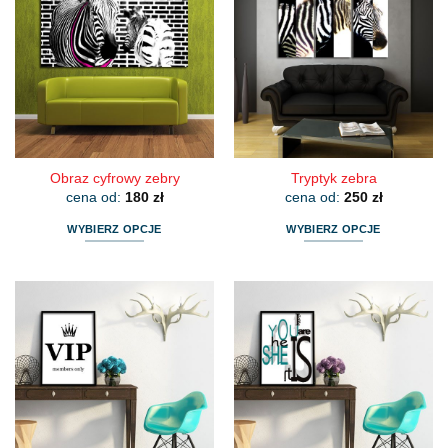
wariantów.
wariantów.
Opcje
Opcje
można
można
wybrać
wybrać
na
na
stronie
stronie
produktu
produktu
Obraz cyfrowy zebry
Tryptyk zebra
cena od:
180
zł
cena od:
250
zł
WYBIERZ OPCJE
WYBIERZ OPCJE
Ten
Ten
produkt
produkt
ma
ma
wiele
wiele
wariantów.
wariantów.
Opcje
Opcje
można
można
wybrać
wybrać
na
na
stronie
stronie