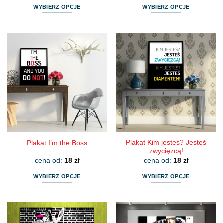
WYBIERZ OPCJE
WYBIERZ OPCJE
Ten
Ten
produkt
produkt
ma
ma
wiele
wiele
wariantów.
wariantów.
Opcje
Opcje
można
można
wybrać
wybrać
na
na
stronie
stronie
produktu
produktu
Plakat Kim jesteś? Jesteś
Plakat I’m the Boss
zwycięzcą!
cena od:
18
zł
cena od:
18
zł
WYBIERZ OPCJE
WYBIERZ OPCJE
Ten
Ten
produkt
produkt
ma
ma
wiele
wiele