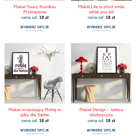
Plakat Twarz Komiksu
Plakat Life is short smile
Przerażenie
while you stil
cena od:
18
zł
cena od:
18
zł
WYBIERZ OPCJE
WYBIERZ OPCJE
Ten
Ten
produkt
produkt
ma
ma
wiele
wiele
wariantów.
wariantów.
Opcje
Opcje
można
można
wybrać
wybrać
na
na
stronie
stronie
produktu
produktu
Plakat motywujący Robię to
Plakat Design – tablica
tylko dla Siebie
okulistyczna
cena od:
18
zł
cena od:
18
zł
WYBIERZ OPCJE
WYBIERZ OPCJE