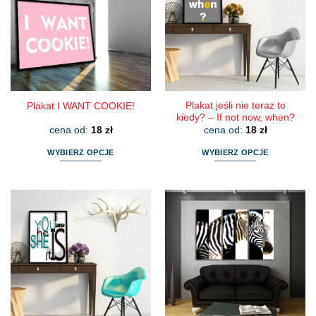
Plakat jeśli nie teraz to
Plakat I WANT COOKIE!
kiedy? – If not now, when?
cena od:
18
zł
cena od:
18
zł
WYBIERZ OPCJE
WYBIERZ OPCJE
Ten
Ten
produkt
produkt
ma
ma
wiele
wiele
wariantów.
wariantów.
Opcje
Opcje
można
można
wybrać
wybrać
na
na
stronie
stronie