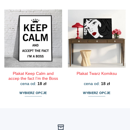
Ten
Ten
produkt
produkt
ma
ma
wiele
wiele
wariantów.
wariantów.
Opcje
Opcje
można
można
wybrać
wybrać
na
na
stronie
stronie
produktu
produktu
Plakat Keep Calm and
Plakat Twarz Komiksu
accep the fact I’m the Boss
cena od:
18
zł
cena od:
18
zł
WYBIERZ OPCJE
WYBIERZ OPCJE
Ten
Ten
produkt
produkt
ma
ma
wiele
wiele
wariantów.
wariantów.