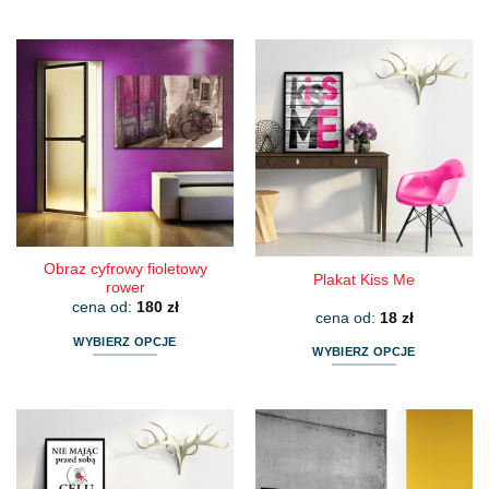
Ten
Ten
produkt
produkt
ma
ma
wiele
wiele
wariantów.
wariantów.
Opcje
Opcje
można
można
wybrać
wybrać
na
na
stronie
stronie
produktu
produktu
Obraz cyfrowy fioletowy
Plakat Kiss Me
rower
cena od:
180
zł
cena od:
18
zł
WYBIERZ OPCJE
WYBIERZ OPCJE
Ten
Ten
produkt
produkt
ma
ma
wiele
wiele
wariantów.
wariantów.
Opcje