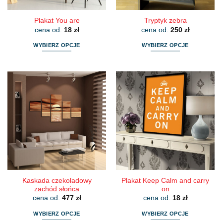
produktu
produktu
Plakat You are
Tryptyk zebra
cena od:
18
zł
cena od:
250
zł
WYBIERZ OPCJE
WYBIERZ OPCJE
Ten
Ten
produkt
produkt
ma
ma
wiele
wiele
wariantów.
wariantów.
Opcje
Opcje
można
można
wybrać
wybrać
na
na
stronie
stronie
produktu
produktu
Kaskada czekoladowy
Plakat Keep Calm and carry
zachód słońca
on
cena od:
477
zł
cena od:
18
zł
WYBIERZ OPCJE
WYBIERZ OPCJE