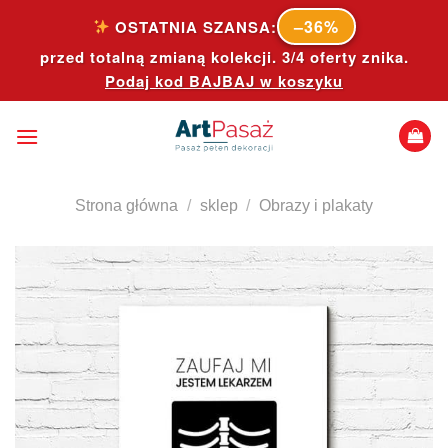
Skip
–36%
OSTATNIA SZANSA:
to
przed totalną zmianą kolekcji. 3/4 oferty znika.
content
Podaj kod
BAJBAJ
w koszyku
Strona główna
/
sklep
/
Obrazy i plakaty