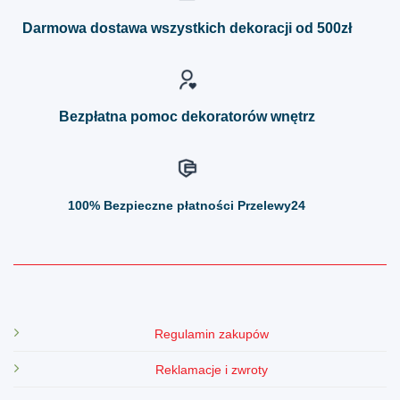
Opcje
Opcje
można
można
Darmowa dostawa wszystkich dekoracji od 500zł
wybrać
wybrać
na
na
stronie
stronie
produktu
produktu
Bezpłatna pomoc dekoratorów wnętrz
100%
Bezpieczne płatności Przelewy24
Regulamin zakupów
Reklamacje i zwroty