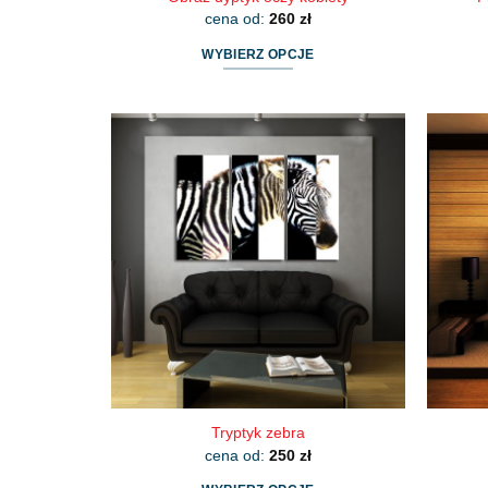
cena od:
260
zł
WYBIERZ OPCJE
Ten
produkt
ma
wiele
wariantów.
Opcje
można
wybrać
na
stronie
produktu
Tryptyk zebra
cena od:
250
zł