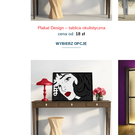
Plakat Design – tablica okulistyczna
cena od:
18
zł
WYBIERZ OPCJE
Ten
produkt
ma
wiele
wariantów.
Opcje
można
wybrać
na
stronie
produktu