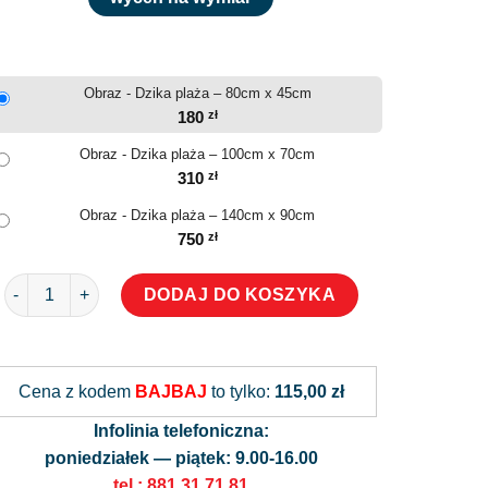
Obraz - Dzika plaża – 80cm x 45cm
180
zł
Obraz - Dzika plaża – 100cm x 70cm
310
zł
Obraz - Dzika plaża – 140cm x 90cm
750
zł
ilość Obraz - Dzika plaża
DODAJ DO KOSZYKA
Alternative:
Cena z kodem
BAJBAJ
to tylko:
115,00 zł
Infolinia telefoniczna:
poniedziałek — piątek: 9.00-16.00
tel.: 881 31 71 81