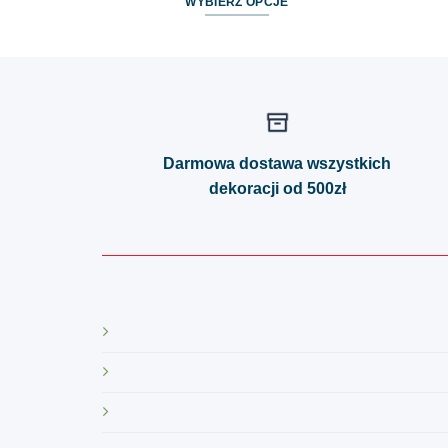
WYBIERZ OPCJE
Ten
produkt
ma
wiele
wariantów.
Opcje
Darmowa dostawa wszystkich
można
dekoracji od 500zł
wybrać
na
stronie
produktu