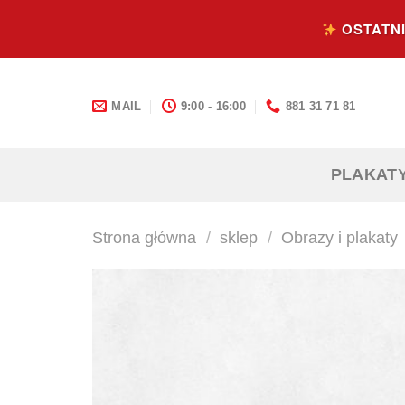
Skip
OSTATNI
to
content
MAIL
9:00 - 16:00
881 31 71 81
PLAKAT
Strona główna
/
sklep
/
Obrazy i plakaty