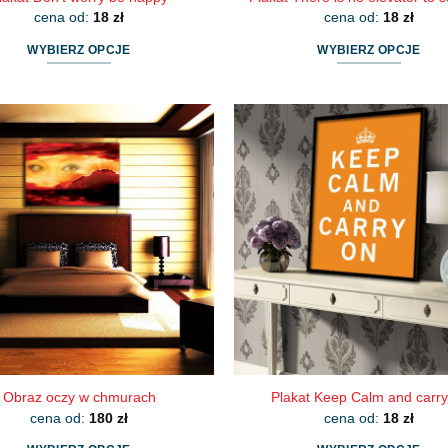
cena od:
18
zł
cena od:
18
zł
WYBIERZ OPCJE
WYBIERZ OPCJE
Ten
Ten
produkt
produkt
ma
ma
wiele
wiele
wariantów.
wariantów.
Opcje
Opcje
można
można
wybrać
wybrać
na
na
stronie
stronie
produktu
produktu
Obraz oczy w chmurach
Plakat Keep Calm and carry
cena od:
180
zł
cena od:
18
zł