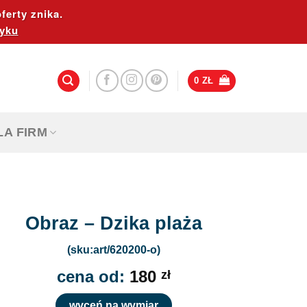
ferty znika.
yku
0
ZŁ
LA FIRM
Obraz – Dzika plaża
(sku:art/620200-o)
cena od:
180
zł
wyceń na wymiar