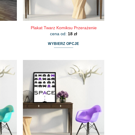
Plakat Twarz Komiksu Przerażenie
cena od:
18
zł
WYBIERZ OPCJE
Ten
produkt
ma
wiele
wariantów.
Opcje
można
wybrać
na
stronie
produktu