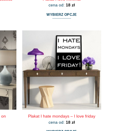
cena od:
18
zł
WYBIERZ OPCJE
Ten
produkt
ma
wiele
wariantów.
Opcje
można
wybrać
na
stronie
produktu
 on
Plakat I hate mondays – I love friday
cena od:
18
zł