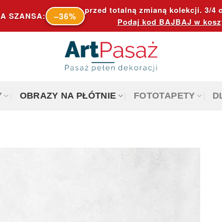
przed totalną zmianą kolekcji. 3/4 o
–36%
A SZANSA:
Podaj kod
BAJBAJ
w kosz
Y
OBRAZY NA PŁÓTNIE
FOTOTAPETY
D