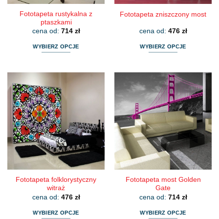
Fototapeta rustykalna z
Fototapeta zniszczony most
ptaszkami
cena od:
714
zł
cena od:
476
zł
WYBIERZ OPCJE
WYBIERZ OPCJE
Ten
Ten
produkt
produkt
ma
ma
wiele
wiele
wariantów.
wariantów.
Opcje
Opcje
można
można
wybrać
wybrać
na
na
stronie
stronie
produktu
produktu
Fototapeta folklorystyczny
Fototapeta most Golden
witraż
Gate
cena od:
476
zł
cena od:
714
zł
WYBIERZ OPCJE
WYBIERZ OPCJE