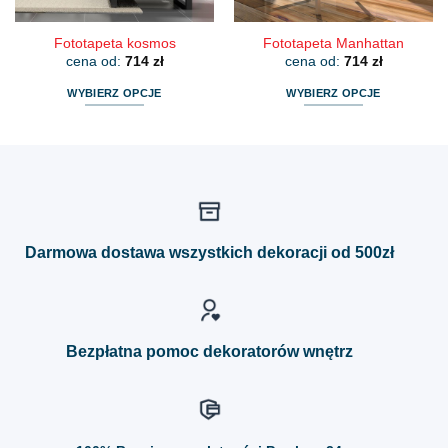
produktu
produktu
Fototapeta kosmos
Fototapeta Manhattan
cena od:
714
zł
cena od:
714
zł
WYBIERZ OPCJE
WYBIERZ OPCJE
Ten
Ten
produkt
produkt
ma
ma
wiele
wiele
wariantów.
wariantów.
Opcje
Opcje
można
można
Darmowa dostawa wszystkich dekoracji od 500zł
wybrać
wybrać
na
na
stronie
stronie
produktu
produktu
Bezpłatna pomoc dekoratorów wnętrz