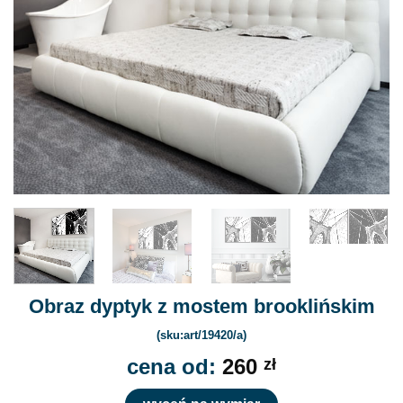
Obraz dyptyk z mostem brooklińskim
(sku:art/19420/a)
cena od:
260
zł