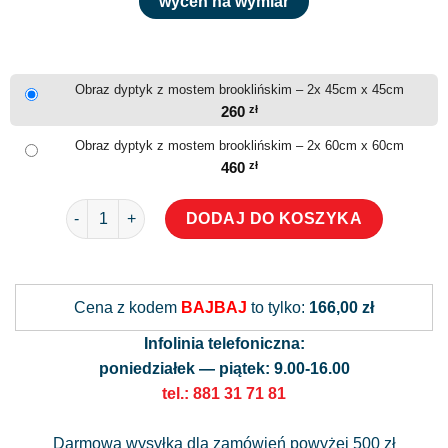
wyceń na wymiar
Obraz dyptyk z mostem brooklińskim – 2x 45cm x 45cm
260
zł
Obraz dyptyk z mostem brooklińskim – 2x 60cm x 60cm
460
zł
ilość Obraz dyptyk z mostem brooklińskim
DODAJ DO KOSZYKA
Alternative:
Cena z kodem
BAJBAJ
to tylko:
166,00 zł
Infolinia telefoniczna:
poniedziałek — piątek: 9.00-16.00
tel.: 881 31 71 81
Darmowa wysyłka dla zamówień powyżej 500 zł