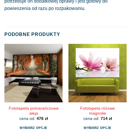
potrzebuje on dodatkowej oprawy i jest gotowy do
powieszenia od razu po rozpakowaniu.
PODOBNE PRODUKTY
Fototapeta pomarańczowa
Fototapeta różowe
aleja
magnolie
cena od:
476
zł
cena od:
714
zł
WYBIERZ OPCJE
WYBIERZ OPCJE