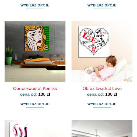
WYBIERZ OPCJE
WYBIERZ OPCJE
Ten
Ten
produkt
produkt
ma
ma
wiele
wiele
wariantów.
wariantów.
Opcje
Opcje
można
można
wybrać
wybrać
na
na
stronie
stronie
produktu
produktu
Obraz kwadrat Komiks
Obraz kwadrat Love
cena od:
130
zł
cena od:
130
zł
WYBIERZ OPCJE
WYBIERZ OPCJE
Ten
Ten
produkt
produkt
ma
ma
wiele
wiele
wariantów.
wariantów.