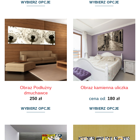
WYBIERZ OPCJE
WYBIERZ OPCJE
Ten
Ten
produkt
produkt
ma
ma
wiele
wiele
wariantów.
wariantów.
Opcje
Opcje
można
można
wybrać
wybrać
na
na
stronie
stronie
produktu
produktu
Obraz Podłużny
Obraz kamienna uliczka
dmuchawce
250
zł
cena od:
180
zł
WYBIERZ OPCJE
WYBIERZ OPCJE
Ten
Ten
produkt
produkt
ma
ma
wiele
wiele