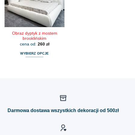
wybrać
wybrać
na
na
stronie
stronie
produktu
produktu
Obraz dyptyk z mostem
brooklińskim
cena od:
260
zł
WYBIERZ OPCJE
Ten
produkt
ma
wiele
wariantów.
Opcje
można
wybrać
Darmowa dostawa wszystkich dekoracji od 500zł
na
stronie
produktu