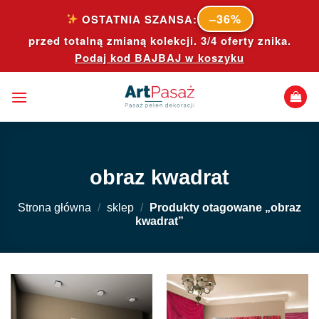
Skip
–36%
OSTATNIA SZANSA:
to
przed totalną zmianą kolekcji. 3/4 oferty znika.
content
Podaj kod
BAJBAJ
w koszyku
obraz kwadrat
Strona główna
/
sklep
/
Produkty otagowane „obraz
kwadrat”