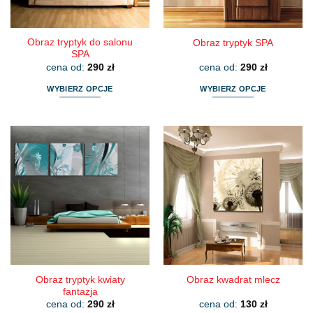
stronie
stronie
produktu
produktu
Obraz tryptyk do salonu
Obraz tryptyk SPA
SPA
cena od:
290
zł
cena od:
290
zł
WYBIERZ OPCJE
WYBIERZ OPCJE
Ten
Ten
produkt
produkt
ma
ma
wiele
wiele
wariantów.
wariantów.
Opcje
Opcje
można
można
wybrać
wybrać
na
na
stronie
stronie
produktu
produktu
Obraz tryptyk kwiaty
Obraz kwadrat mlecz
fantazja
cena od:
290
zł
cena od:
130
zł