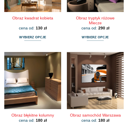
stronie
stronie
produktu
produktu
Obraz tryptyk różowe
Obraz kwadrat kobieta
Mlecze
cena od:
130
zł
cena od:
290
zł
WYBIERZ OPCJE
WYBIERZ OPCJE
Ten
Ten
produkt
produkt
ma
ma
wiele
wiele
wariantów.
wariantów.
Opcje
Opcje
można
można
wybrać
wybrać
na
na
stronie
stronie
produktu
produktu
Obraz błękitne kolumny
Obraz samochód Warszawa
cena od:
180
zł
cena od:
180
zł