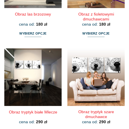
produktu
produktu
Obraz z fioletowymi
Obraz las brzozowy
dmuchawcami
cena od:
180
zł
cena od:
180
zł
WYBIERZ OPCJE
WYBIERZ OPCJE
Ten
Ten
produkt
produkt
ma
ma
wiele
wiele
wariantów.
wariantów.
Opcje
Opcje
można
można
wybrać
wybrać
na
na
stronie
stronie
produktu
produktu
Obraz tryptyk szare
Obraz tryptyk białe Mlecze
dmuchawce
cena od:
290
zł
cena od:
290
zł