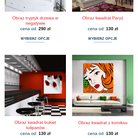
produktu
produktu
Obraz tryptyk drzewa w
Obraz kwadrat Paryż
negatywie
cena od:
290
zł
cena od:
130
zł
WYBIERZ OPCJE
WYBIERZ OPCJE
Ten
Ten
produkt
produkt
ma
ma
wiele
wiele
wariantów.
wariantów.
Opcje
Opcje
można
można
wybrać
wybrać
na
na
stronie
stronie
produktu
produktu
Obraz kwadrat bukiet
Obraz kwadrat z komiksu
tulipanów
cena od:
130
zł
cena od:
130
zł