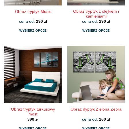
produktu
produktu
Obraz tryptyk z olejkiem i
Obraz tryptyk Music
kamieniami
cena od:
290
zł
cena od:
290
zł
WYBIERZ OPCJE
WYBIERZ OPCJE
Ten
Ten
produkt
produkt
ma
ma
wiele
wiele
wariantów.
wariantów.
Opcje
Opcje
można
można
wybrać
wybrać
na
na
stronie
stronie
produktu
produktu
Obraz tryptyk turkusowy
Obraz dyptyk Zielona Zebra
most
390
zł
cena od:
260
zł
WYBIERZ OPCJE
WYBIERZ OPCJE