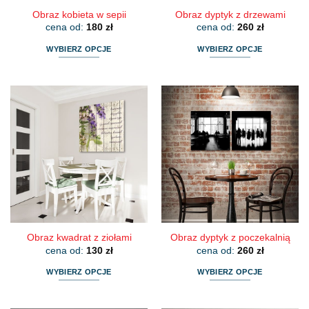
Obraz kobieta w sepii
Obraz dyptyk z drzewami
cena od:
180
zł
cena od:
260
zł
WYBIERZ OPCJE
WYBIERZ OPCJE
Ten
Ten
produkt
produkt
ma
ma
wiele
wiele
wariantów.
wariantów.
Opcje
Opcje
można
można
wybrać
wybrać
na
na
stronie
stronie
produktu
produktu
Obraz kwadrat z ziołami
Obraz dyptyk z poczekalnią
cena od:
130
zł
cena od:
260
zł
WYBIERZ OPCJE
WYBIERZ OPCJE
Ten
Ten
produkt
produkt