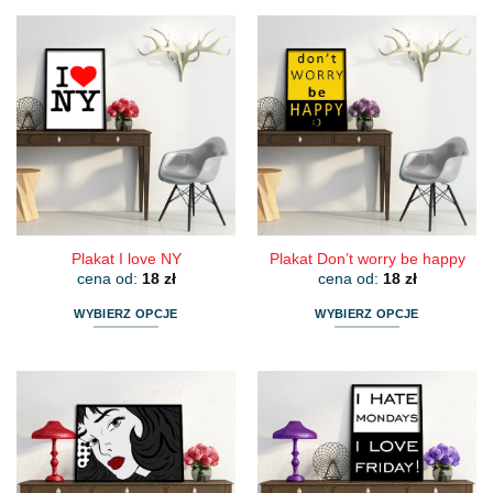
produkt
produkt
ma
ma
wiele
wiele
wariantów.
wariantów.
Opcje
Opcje
można
można
wybrać
wybrać
na
na
stronie
stronie
produktu
produktu
Plakat I love NY
Plakat Don’t worry be happy
cena od:
18
zł
cena od:
18
zł
WYBIERZ OPCJE
WYBIERZ OPCJE
Ten
Ten
produkt
produkt
ma
ma
wiele
wiele
wariantów.
wariantów.
Opcje
Opcje
można
można