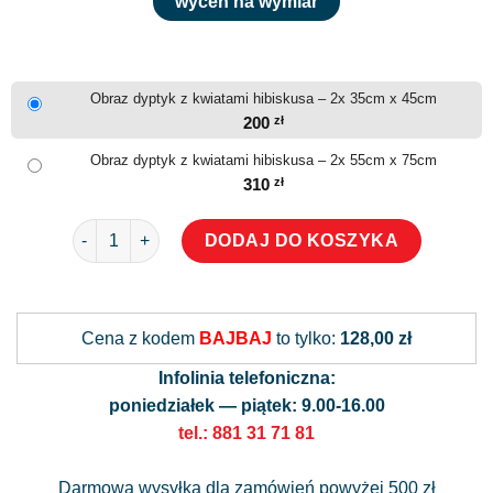
wyceń na wymiar
Obraz dyptyk z kwiatami hibiskusa – 2x 35cm x 45cm
200
zł
Obraz dyptyk z kwiatami hibiskusa – 2x 55cm x 75cm
310
zł
ilość Obraz dyptyk z kwiatami hibiskusa
DODAJ DO KOSZYKA
Alternative:
Cena z kodem
BAJBAJ
to tylko:
128,00 zł
Infolinia telefoniczna:
poniedziałek — piątek: 9.00-16.00
tel.: 881 31 71 81
Darmowa wysyłka dla zamówień powyżej 500 zł