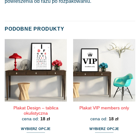
powieszenia od razu po rozpakowaniu.
PODOBNE PRODUKTY
Plakat Design – tablica
Plakat VIP members only
okulistyczna
cena od:
18
zł
cena od:
18
zł
WYBIERZ OPCJE
WYBIERZ OPCJE
Ten
Ten