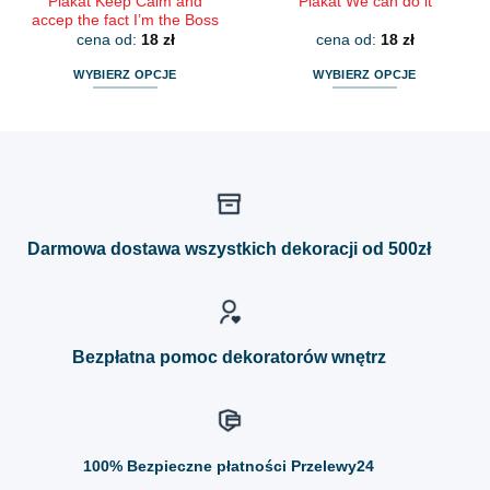
Plakat Keep Calm and
Plakat We can do it
accep the fact I’m the Boss
cena od:
18
zł
cena od:
18
zł
WYBIERZ OPCJE
WYBIERZ OPCJE
Ten
Ten
produkt
produkt
ma
ma
wiele
wiele
wariantów.
wariantów.
Opcje
Opcje
można
można
Darmowa dostawa wszystkich dekoracji od 500zł
wybrać
wybrać
na
na
stronie
stronie
produktu
produktu
Bezpłatna pomoc dekoratorów wnętrz
100%
Bezpieczne płatności Przelewy24