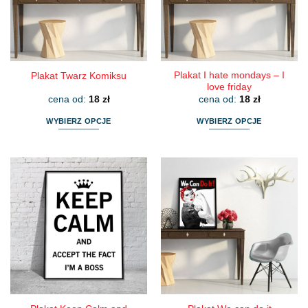
wybrać
wybrać
na
na
stronie
stronie
produktu
produktu
Plakat I hate mondays – I
Plakat Twarz Komiksu
love friday
cena od:
18
zł
cena od:
18
zł
WYBIERZ OPCJE
WYBIERZ OPCJE
Ten
Ten
produkt
produkt
ma
ma
wiele
wiele
wariantów.
wariantów.
Opcje
Opcje
można
można
wybrać
wybrać
na
na
stronie
stronie
produktu
produktu