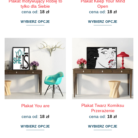
Plakat motywujący Robię to
Plakat Keep Your Mind
tylko dla Siebie
Open
cena od:
18
zł
cena od:
18
zł
WYBIERZ OPCJE
WYBIERZ OPCJE
Ten
Ten
produkt
produkt
ma
ma
wiele
wiele
wariantów.
wariantów.
Opcje
Opcje
można
można
wybrać
wybrać
na
na
stronie
stronie
produktu
produktu
Plakat Twarz Komiksu
Plakat You are
Przerażenie
cena od:
18
zł
cena od:
18
zł
WYBIERZ OPCJE
WYBIERZ OPCJE
Ten
Ten