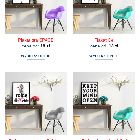
można
można
wybrać
wybrać
na
na
stronie
stronie
produktu
produktu
Plakat gra SPACE
Plakat Cel
cena od:
18
zł
cena od:
18
zł
WYBIERZ OPCJE
WYBIERZ OPCJE
Ten
Ten
produkt
produkt
ma
ma
wiele
wiele
wariantów.
wariantów.
Opcje
Opcje
można
można
wybrać
wybrać
na
na
stronie
stronie
produktu
produktu