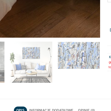
K
g
t
OPIS
INFORMACJE DODATKOWE
OPINIE (0)