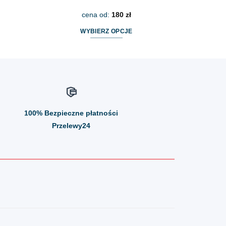
cena od:
180
zł
WYBIERZ OPCJE
Ten
produkt
ma
wiele
wariantów.
Opcje
100%
Bezpieczne płatności
można
wybrać
Przelewy24
na
stronie
produktu