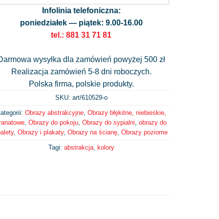
Infolinia telefoniczna:
poniedziałek — piątek: 9.00-16.00
tel.: 881 31 71 81
Darmowa wysyłka dla zamówień powyżej 500 zł
Realizacja zamówień 5-8 dni roboczych.
Polska firma, polskie produkty.
SKU: art/
610529-o
ategorii:
Obrazy abstrakcyjne
,
Obrazy błękitne, niebieskie,
ranatowe
,
Obrazy do pokoju
,
Obrazy do sypialni
,
obrazy do
oalety
,
Obrazy i plakaty
,
Obrazy na ścianę
,
Obrazy poziome
Tagi:
abstrakcja
,
kolory