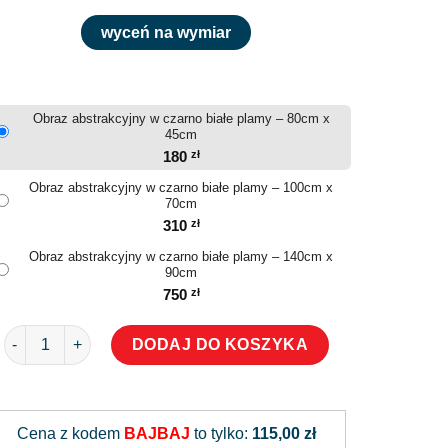
wyceń na wymiar
Obraz abstrakcyjny w czarno białe plamy – 80cm x
45cm
180
zł
Obraz abstrakcyjny w czarno białe plamy – 100cm x
70cm
310
zł
Obraz abstrakcyjny w czarno białe plamy – 140cm x
90cm
750
zł
ilość Obraz abstrakcyjny w czarno białe plamy
DODAJ DO KOSZYKA
Alternative:
Cena z kodem
BAJBAJ
to tylko:
115,00 zł