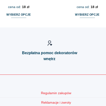
cena od:
18
zł
cena od:
18
zł
WYBIERZ OPCJE
WYBIERZ OPCJE
Ten
Ten
produkt
produkt
ma
ma
wiele
wiele
wariantów.
wariantów.
Opcje
Opcje
Bezpłatna pomoc dekoratorów
można
można
wnętrz
wybrać
wybrać
na
na
stronie
stronie
produktu
produktu
Regulamin zakupów
Reklamacje i zwroty