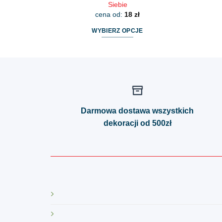
Siebie
cena od:
18
zł
WYBIERZ OPCJE
Ten
produkt
ma
wiele
wariantów.
Opcje
Darmowa dostawa wszystkich
można
dekoracji od 500zł
wybrać
na
stronie
produktu