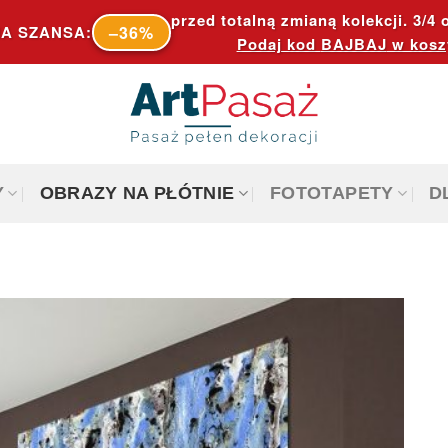
przed totalną zmianą kolekcji. 3/4 o
–36%
A SZANSA:
Podaj kod
BAJBAJ
w kosz
Y
OBRAZY NA PŁÓTNIE
FOTOTAPETY
D