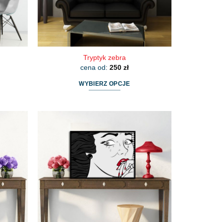
Tryptyk zebra
cena od:
250
zł
WYBIERZ OPCJE
Ten
produkt
ma
wiele
wariantów.
Opcje
można
wybrać
na
stronie
produktu