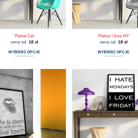
Plakat Cel
Plakat I love NY
cena od:
18
zł
cena od:
18
zł
WYBIERZ OPCJE
WYBIERZ OPCJE
Ten
Ten
produkt
produkt
ma
ma
wiele
wiele
wariantów.
wariantów.
Opcje
Opcje
można
można
wybrać
wybrać
na
na
stronie
stronie
produktu
produktu