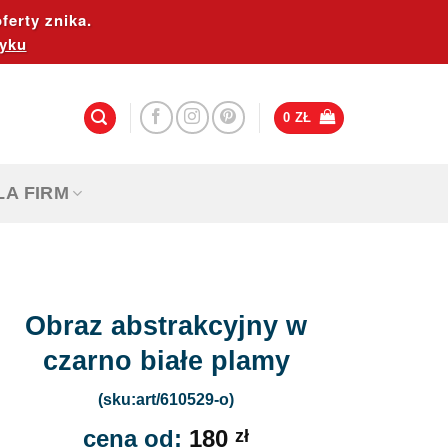
ferty znika.
yku
0
ZŁ
LA FIRM
Obraz abstrakcyjny w
czarno białe plamy
(sku:art/610529-o)
cena od:
180
zł