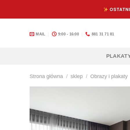
Skip
OSTATNI
to
content
MAIL
9:00 - 16:00
881 31 71 81
PLAKAT
Strona główna
/
sklep
/
Obrazy i plakaty