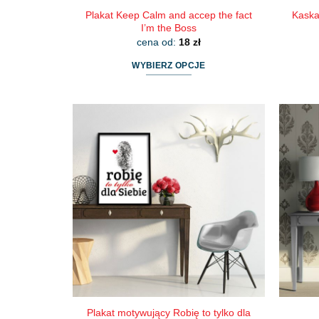
Plakat Keep Calm and accep the fact
Kaska
I’m the Boss
cena od:
18
zł
WYBIERZ OPCJE
Ten
produkt
ma
wiele
wariantów.
Opcje
można
wybrać
na
stronie
produktu
Plakat motywujący Robię to tylko dla