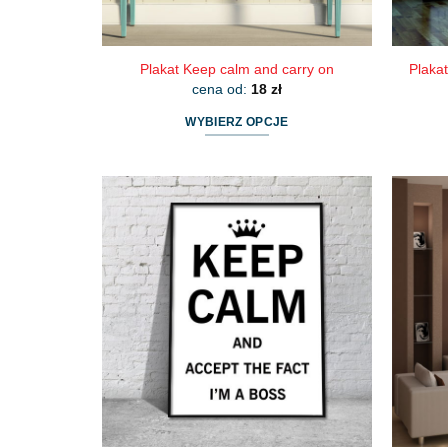
Plakat Keep calm and carry on
Plakat
cena od:
18
zł
WYBIERZ OPCJE
Ten
produkt
ma
wiele
wariantów.
Opcje
można
wybrać
na
stronie
produktu