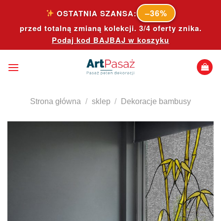
Skip
–36%
OSTATNIA SZANSA:
to
przed totalną zmianą kolekcji. 3/4 oferty znika.
content
Podaj kod
BAJBAJ
w koszyku
Strona główna
/
sklep
/
Dekoracje bambusy