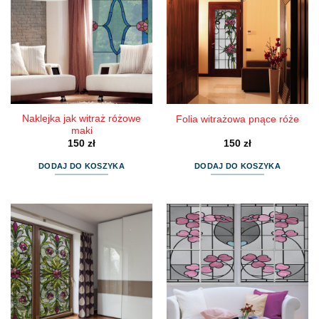
Naklejka jak witraż różowe
Folia witrażowa pnące róże
maki
150
zł
150
zł
DODAJ DO KOSZYKA
DODAJ DO KOSZYKA