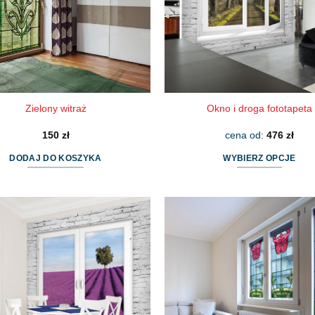
Zielony witraż
Okno i droga fototapeta
150
zł
cena od:
476
zł
DODAJ DO KOSZYKA
WYBIERZ OPCJE
Ten
produkt
ma
wiele
wariantów.
Opcje
można
wybrać
na