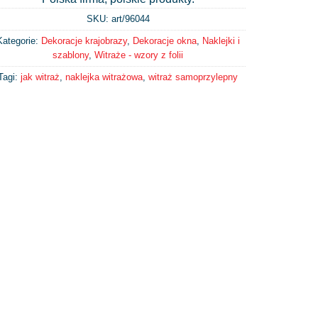
SKU: art/
96044
Kategorie:
Dekoracje krajobrazy
,
Dekoracje okna
,
Naklejki i
szablony
,
Witraże - wzory z folii
Tagi:
jak witraż
,
naklejka witrażowa
,
witraż samoprzylepny