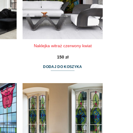
Naklejka witraż czerwony kwiat
150
zł
DODAJ DO KOSZYKA