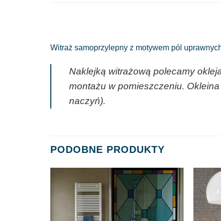
Witraż samoprzylepny z motywem pól uprawnych i
Naklejką witrażową polecamy okleja
montażu w pomieszczeniu. Okleina j
naczyń).
PODOBNE PRODUKTY