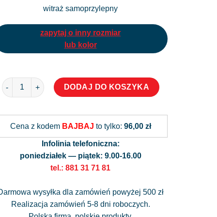
witraż samoprzylepny
zapytaj o inny rozmiar
lub kolor
ilość Naklejka witrażowa - Wiejski krajobraz
Alternative:
DODAJ DO KOSZYKA
Cena z kodem
BAJBAJ
to tylko:
96,00 zł
Infolinia telefoniczna:
poniedziałek — piątek: 9.00-16.00
tel.: 881 31 71 81
Darmowa wysyłka dla zamówień powyżej 500 zł
Realizacja zamówień 5-8 dni roboczych.
Polska firma, polskie produkty.