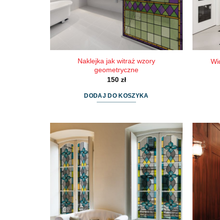
Naklejka jak witraż wzory
Wi
geometryczne
150
zł
DODAJ DO KOSZYKA