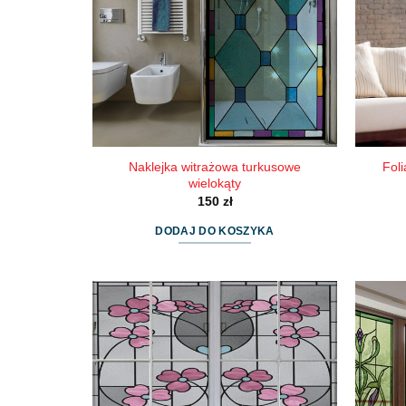
Naklejka witrażowa turkusowe
Foli
wielokąty
150
zł
DODAJ DO KOSZYKA