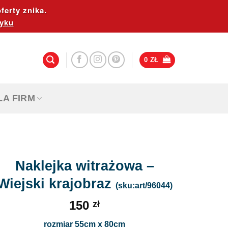
ferty znika.
yku
0
ZŁ
LA FIRM
Naklejka witrażowa –
Wiejski krajobraz
(sku:art/96044)
150
zł
rozmiar 55cm x 80cm