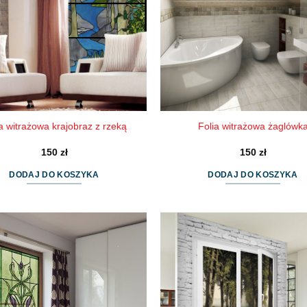
a witrażowa krajobraz z rzeką
Folia witrażowa żaglówk
150
zł
150
zł
DODAJ DO KOSZYKA
DODAJ DO KOSZYKA