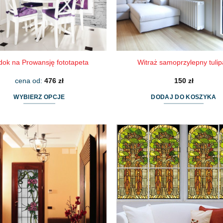
stronie
produktu
dok na Prowansję fototapeta
Witraż samoprzylepny tuli
cena od:
476
zł
150
zł
WYBIERZ OPCJE
DODAJ DO KOSZYKA
Ten
produkt
ma
wiele
wariantów.
Opcje
można
wybrać
na
stronie