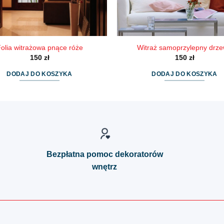
produktu
olia witrażowa pnące róże
Witraż samoprzylepny drz
150
zł
150
zł
DODAJ DO KOSZYKA
DODAJ DO KOSZYKA
Bezpłatna pomoc dekoratorów
wnętrz