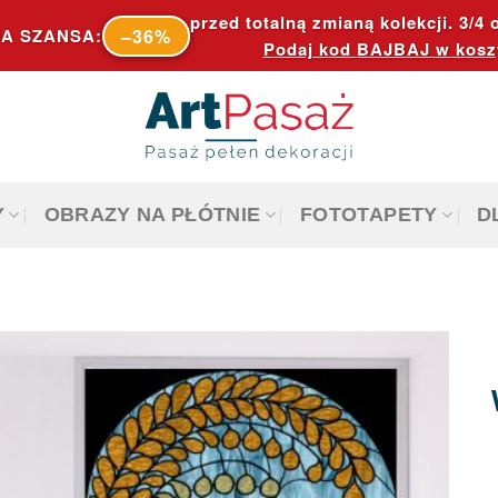
przed totalną zmianą kolekcji. 3/4 o
–36%
A SZANSA:
Podaj kod
BAJBAJ
w kosz
Y
OBRAZY NA PŁÓTNIE
FOTOTAPETY
D