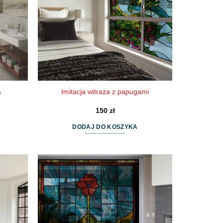
a
Imitacja witraża z papugami
150
zł
DODAJ DO KOSZYKA