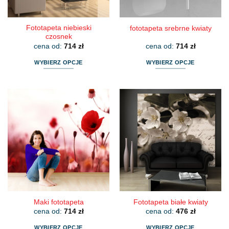
produktu
Fototapeta niebieski
fototapeta srebrne kwiaty
czosnek
cena od:
714
zł
cena od:
714
zł
WYBIERZ OPCJE
WYBIERZ OPCJE
Ten
Ten
produkt
produkt
ma
ma
wiele
wiele
wariantów.
wariantów.
Opcje
Opcje
można
można
wybrać
wybrać
na
na
stronie
stronie
produktu
produktu
Maki fototapeta
Fototapeta białe kwiaty
cena od:
714
zł
cena od:
476
zł
WYBIERZ OPCJE
WYBIERZ OPCJE