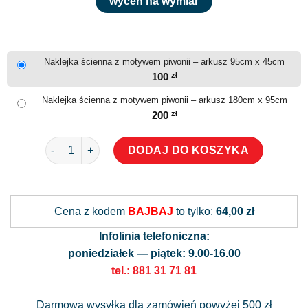
wyceń na wymiar
Naklejka ścienna z motywem piwonii – arkusz 95cm x 45cm
100
zł
Naklejka ścienna z motywem piwonii – arkusz 180cm x 95cm
200
zł
ilość Naklejka ścienna z motywem piwonii
DODAJ DO KOSZYKA
Alternative:
Cena z kodem
BAJBAJ
to tylko:
64,00 zł
Infolinia telefoniczna:
poniedziałek — piątek: 9.00-16.00
tel.: 881 31 71 81
Darmowa wysyłka dla zamówień powyżej 500 zł