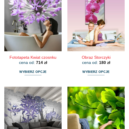
Fototapeta Kwiat czosnku
Obraz Storczyki
cena od:
714
zł
cena od:
180
zł
WYBIERZ OPCJE
WYBIERZ OPCJE
Ten
Ten
produkt
produkt
ma
ma
wiele
wiele
wariantów.
wariantów.
Opcje
Opcje
można
można
wybrać
wybrać
na
na