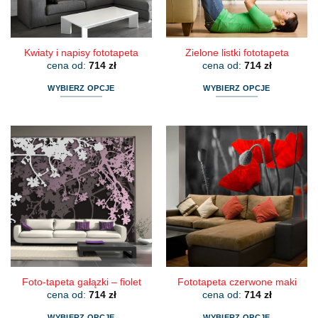
stronie
stronie
produktu
produktu
Kwiaty i napisy fototapeta
Zielone listki fototapeta
cena od:
714
zł
cena od:
714
zł
WYBIERZ OPCJE
WYBIERZ OPCJE
Ten
Ten
produkt
produkt
ma
ma
wiele
wiele
wariantów.
wariantów.
Opcje
Opcje
można
można
wybrać
wybrać
na
na
stronie
stronie
produktu
produktu
Foto-tapeta gałązki – fiolet
Fototapeta czerwone maki
cena od:
714
zł
cena od:
714
zł
WYBIERZ OPCJE
WYBIERZ OPCJE