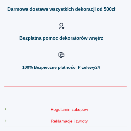
Opcje
Opcje
można
można
Darmowa dostawa wszystkich dekoracji od 500zł
wybrać
wybrać
na
na
stronie
stronie
produktu
produktu
Bezpłatna pomoc dekoratorów wnętrz
100%
Bezpieczne płatności Przelewy24
Regulamin zakupów
Reklamacje i zwroty