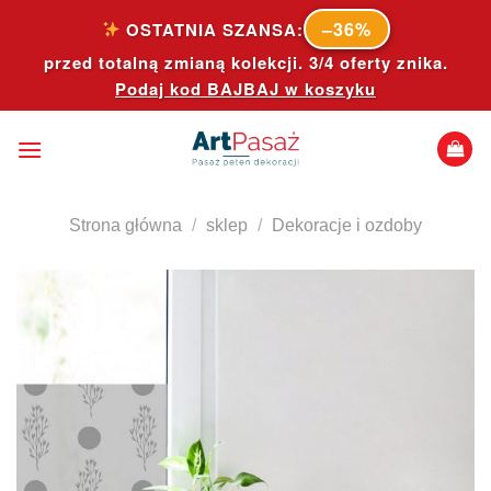
Skip
–36%
OSTATNIA SZANSA:
to
przed totalną zmianą kolekcji. 3/4 oferty znika.
content
Podaj kod
BAJBAJ
w koszyku
Strona główna
/
sklep
/
Dekoracje i ozdoby