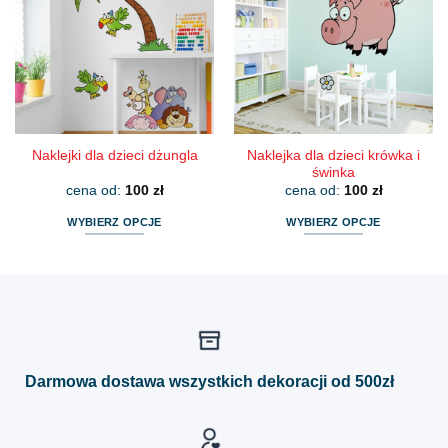
Opcje
Opcje
można
można
wybrać
wybrać
na
na
stronie
stronie
produktu
produktu
Naklejka dla dzieci krówka i
Naklejki dla dzieci dżungla
świnka
cena od:
100
zł
cena od:
100
zł
WYBIERZ OPCJE
WYBIERZ OPCJE
Ten
Ten
produkt
produkt
ma
ma
wiele
wiele
wariantów.
wariantów.
Opcje
Opcje
można
można
Darmowa dostawa wszystkich dekoracji od 500zł
wybrać
wybrać
na
na
stronie
stronie