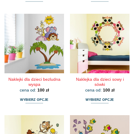
Ten
Ten
produkt
produkt
ma
ma
wiele
wiele
wariantów.
wariantów.
Opcje
Opcje
można
można
wybrać
wybrać
na
na
stronie
stronie
produktu
produktu
Naklejki dla dzieci bezludna
Naklejka dla dzieci sowy i
wyspa
sówki
cena od:
100
zł
cena od:
100
zł
WYBIERZ OPCJE
WYBIERZ OPCJE
Ten
Ten
produkt
produkt
ma
ma
wiele
wiele
wariantów.
wariantów.