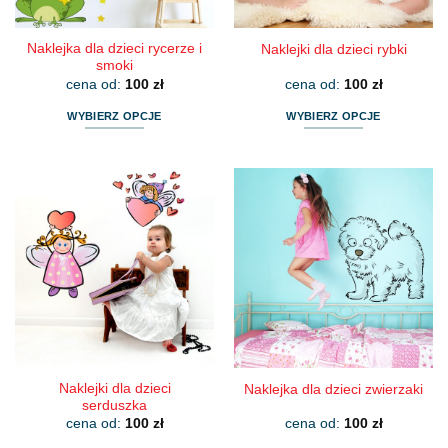
produktu
produktu
Naklejka dla dzieci rycerze i
Naklejki dla dzieci rybki
smoki
cena od:
100
zł
cena od:
100
zł
WYBIERZ OPCJE
WYBIERZ OPCJE
Ten
Ten
produkt
produkt
ma
ma
wiele
wiele
wariantów.
wariantów.
Opcje
Opcje
można
można
wybrać
wybrać
na
na
stronie
stronie
produktu
produktu
Naklejki dla dzieci
Naklejka dla dzieci zwierzaki
serduszka
cena od:
100
zł
cena od:
100
zł