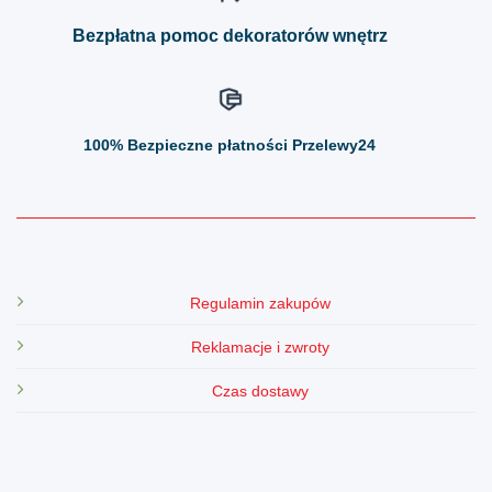
produktu
produktu
Bezpłatna pomoc dekoratorów wnętrz
100%
Bezpieczne płatności Przelewy24
Regulamin zakupów
Reklamacje i zwroty
Czas dostawy