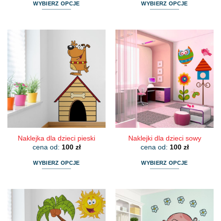
WYBIERZ OPCJE
WYBIERZ OPCJE
Ten
Ten
produkt
produkt
ma
ma
wiele
wiele
wariantów.
wariantów.
Opcje
Opcje
można
można
wybrać
wybrać
na
na
stronie
stronie
produktu
produktu
Naklejka dla dzieci pieski
Naklejki dla dzieci sowy
cena od:
100
zł
cena od:
100
zł
WYBIERZ OPCJE
WYBIERZ OPCJE
Ten
Ten
produkt
produkt
ma
ma
wiele
wiele
wariantów.
wariantów.