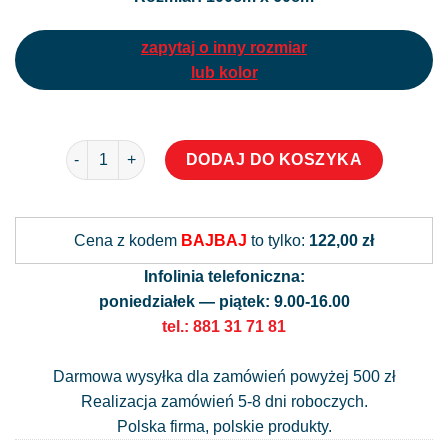
zapytaj o inny rozmiar
lub kolor
ilość Naklejka na szybę okienną roślinki i kropeczki
Alternati
DODAJ DO KOSZYKA
Cena z kodem
BAJBAJ
to tylko:
122,00 zł
Infolinia telefoniczna:
poniedziałek — piątek: 9.00-16.00
tel.: 881 31 71 81
Darmowa wysyłka dla zamówień powyżej 500 zł
Realizacja zamówień 5-8 dni roboczych.
Polska firma, polskie produkty.