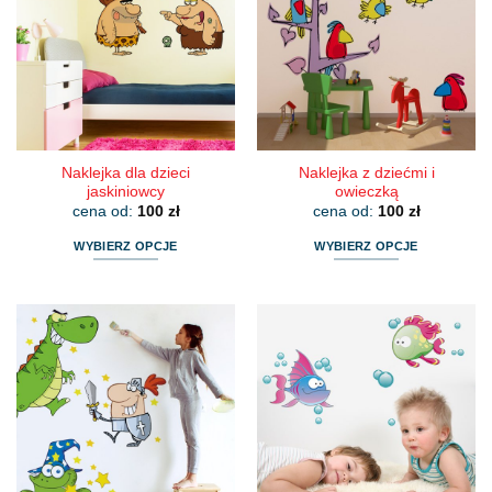
Opcje
Opcje
można
można
wybrać
wybrać
na
na
stronie
stronie
produktu
produktu
Naklejka dla dzieci
Naklejka z dziećmi i
jaskiniowcy
owieczką
cena od:
100
zł
cena od:
100
zł
WYBIERZ OPCJE
WYBIERZ OPCJE
Ten
Ten
produkt
produkt
ma
ma
wiele
wiele
wariantów.
wariantów.
Opcje
Opcje
można
można
wybrać
wybrać
na
na
stronie
stronie