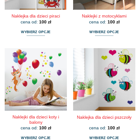
Naklejka dla dzieci piraci
Naklejki z motocyklami
cena od:
100
zł
cena od:
100
zł
WYBIERZ OPCJE
WYBIERZ OPCJE
Ten
Ten
produkt
produkt
ma
ma
wiele
wiele
wariantów.
wariantów.
Opcje
Opcje
można
można
wybrać
wybrać
na
na
stronie
stronie
produktu
produktu
Naklejki dla dzieci koty i
Naklejka dla dzieci pszczoły
balony
cena od:
100
zł
cena od:
100
zł
WYBIERZ OPCJE
WYBIERZ OPCJE