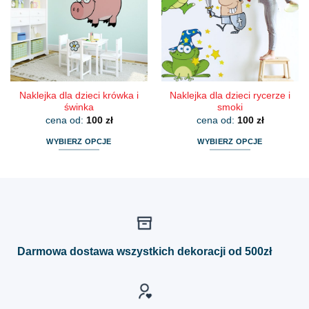
można
można
wybrać
wybrać
na
na
stronie
stronie
produktu
produktu
Naklejka dla dzieci krówka i
Naklejka dla dzieci rycerze i
świnka
smoki
cena od:
100
zł
cena od:
100
zł
WYBIERZ OPCJE
WYBIERZ OPCJE
Ten
Ten
produkt
produkt
ma
ma
wiele
wiele
wariantów.
wariantów.
Opcje
Opcje
można
można
Darmowa dostawa wszystkich dekoracji od 500zł
wybrać
wybrać
na
na
stronie
stronie
produktu
produktu