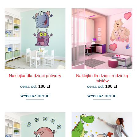
produkt
produkt
ma
ma
wiele
wiele
wariantów.
wariantów.
Opcje
Opcje
można
można
wybrać
wybrać
na
na
stronie
stronie
produktu
produktu
Naklejki dla dzieci rodzinką
Naklejka dla dzieci potwory
misiów
cena od:
100
zł
cena od:
100
zł
WYBIERZ OPCJE
WYBIERZ OPCJE
Ten
Ten
produkt
produkt
ma
ma
wiele
wiele
wariantów.
wariantów.
Opcje
Opcje