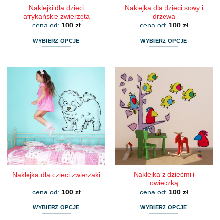
Naklejki dla dzieci
Naklejka dla dzieci sowy i
afrykańskie zwierzęta
drzewa
cena od:
100
zł
cena od:
100
zł
WYBIERZ OPCJE
WYBIERZ OPCJE
Ten
Ten
produkt
produkt
ma
ma
wiele
wiele
wariantów.
wariantów.
Opcje
Opcje
można
można
wybrać
wybrać
na
na
stronie
stronie
produktu
produktu
Naklejka z dziećmi i
Naklejka dla dzieci zwierzaki
owieczką
cena od:
100
zł
cena od:
100
zł
WYBIERZ OPCJE
WYBIERZ OPCJE
Ten
Ten