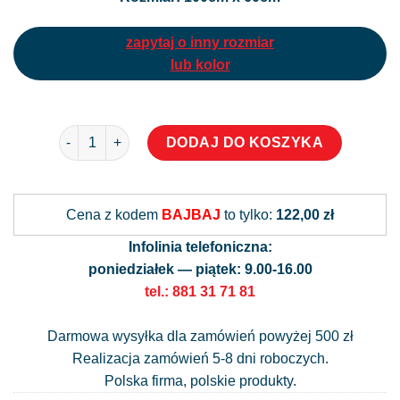
zapytaj o inny rozmiar
lub kolor
ilość Naklejka na okno z polnymi kwiatami
Alternati
DODAJ DO KOSZYKA
Cena z kodem
BAJBAJ
to tylko:
122,00 zł
Infolinia telefoniczna:
poniedziałek — piątek: 9.00-16.00
tel.: 881 31 71 81
Darmowa wysyłka dla zamówień powyżej 500 zł
Realizacja zamówień 5-8 dni roboczych.
Polska firma, polskie produkty.