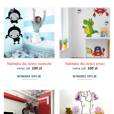
Ten
Ten
produkt
produkt
ma
ma
wiele
wiele
wariantów.
wariantów.
Opcje
Opcje
można
można
wybrać
wybrać
na
na
stronie
stronie
produktu
produktu
Naklejka dla dzieci owieczki
Naklejka dla dzieci piraci
cena od:
100
zł
cena od:
100
zł
WYBIERZ OPCJE
WYBIERZ OPCJE
Ten
Ten
produkt
produkt
ma
ma
wiele
wiele
wariantów.
wariantów.
Opcje
Opcje