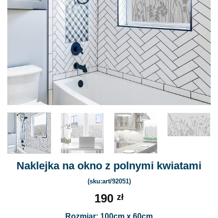
Naklejka na okno z polnymi kwiatami
(sku:art/92051)
190
zł
Rozmiar: 100cm x 60cm