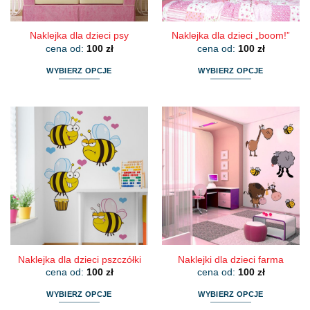
Naklejka dla dzieci psy
Naklejka dla dzieci „boom!”
cena od:
100
zł
cena od:
100
zł
WYBIERZ OPCJE
WYBIERZ OPCJE
Ten
Ten
produkt
produkt
ma
ma
wiele
wiele
wariantów.
wariantów.
Opcje
Opcje
można
można
wybrać
wybrać
na
na
stronie
stronie
produktu
produktu
Naklejka dla dzieci pszczółki
Naklejki dla dzieci farma
cena od:
100
zł
cena od:
100
zł
WYBIERZ OPCJE
WYBIERZ OPCJE