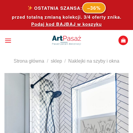
Skip
–36%
OSTATNIA SZANSA:
to
przed totalną zmianą kolekcji. 3/4 oferty znika.
content
Podaj kod
BAJBAJ
w koszyku
Strona główna
/
sklep
/
Naklejki na szyby i okna