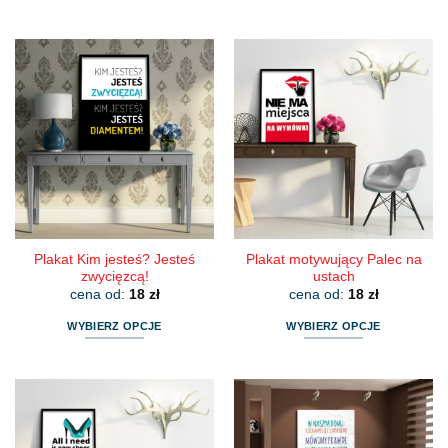
Ten
Ten
produkt
produkt
ma
ma
wiele
wiele
wariantów.
wariantów.
Opcje
Opcje
można
można
wybrać
wybrać
na
na
stronie
stronie
produktu
produktu
Plakat Kim jesteś? Jesteś
Plakat motywujący Palec na
zwycięzcą!
ustach
cena od:
18
zł
cena od:
18
zł
WYBIERZ OPCJE
WYBIERZ OPCJE
Ten
Ten
produkt
produkt
ma
ma
wiele
wiele
wariantów.
wariantów.