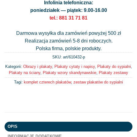
Infolinia telefoniczna:
poniedziałek — piątek: 9.00-16.00
tel.: 881 31 71 81
Darmowa wysyłka dla zamówień powyżej 500 zł
Realizacja zamówień 5-8 dni roboczych.
Polska firma, polskie produkty.
SKU: art/
610432-p
Kategorii:
Obrazy i plakaty
,
Plakaty cytaty i napisy
,
Plakaty do sypialni
,
Plakaty na ściany
,
Plakaty wzory skandynawskie
,
Plakaty zestawy
Tagi:
komplet czterech plakatów
,
zestaw plakatów do sypialni
OPIS
INFORMACJE DODATKOWE