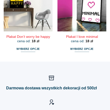
Opcje
Opcje
można
można
wybrać
wybrać
na
na
stronie
stronie
produktu
produktu
Plakat Don’t worry be happy
Plakat I love minimal
cena od:
18
zł
cena od:
18
zł
WYBIERZ OPCJE
WYBIERZ OPCJE
Ten
Ten
produkt
produkt
ma
ma
wiele
wiele
wariantów.
wariantów.
Opcje
Opcje
można
można
Darmowa dostawa wszystkich dekoracji od 500zł
wybrać
wybrać
na
na
stronie
stronie
produktu
produktu