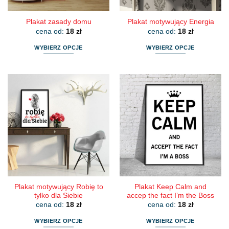
produktu
produktu
Plakat zasady domu
Plakat motywujący Energia
cena od:
18
zł
cena od:
18
zł
WYBIERZ OPCJE
WYBIERZ OPCJE
Ten
Ten
produkt
produkt
ma
ma
wiele
wiele
wariantów.
wariantów.
Opcje
Opcje
można
można
wybrać
wybrać
na
na
stronie
stronie
produktu
produktu
Plakat motywujący Robię to
Plakat Keep Calm and
tylko dla Siebie
accep the fact I’m the Boss
cena od:
18
zł
cena od:
18
zł
WYBIERZ OPCJE
WYBIERZ OPCJE