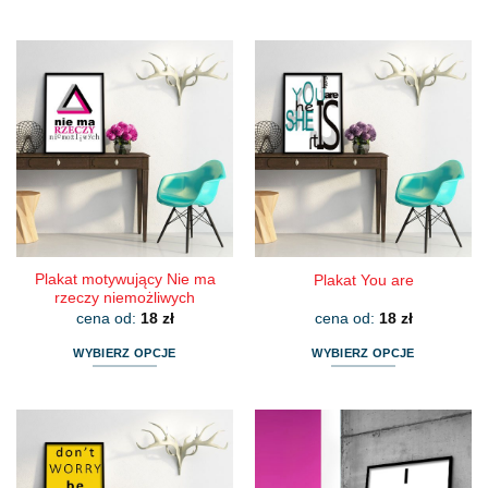
Ten
Ten
produkt
produkt
ma
ma
wiele
wiele
wariantów.
wariantów.
Opcje
Opcje
można
można
wybrać
wybrać
na
na
stronie
stronie
produktu
produktu
Plakat motywujący Nie ma
Plakat You are
rzeczy niemożliwych
cena od:
18
zł
cena od:
18
zł
WYBIERZ OPCJE
WYBIERZ OPCJE
Ten
Ten
produkt
produkt
ma
ma
wiele
wiele
wariantów.
wariantów.