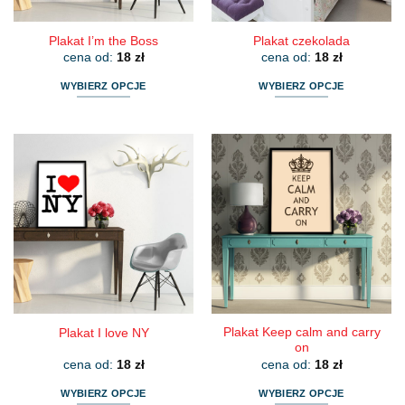
Plakat I’m the Boss
Plakat czekolada
cena od:
18
zł
cena od:
18
zł
WYBIERZ OPCJE
WYBIERZ OPCJE
Ten
Ten
produkt
produkt
ma
ma
wiele
wiele
wariantów.
wariantów.
Opcje
Opcje
można
można
wybrać
wybrać
na
na
stronie
stronie
produktu
produktu
Plakat Keep calm and carry
Plakat I love NY
on
cena od:
18
zł
cena od:
18
zł
WYBIERZ OPCJE
WYBIERZ OPCJE