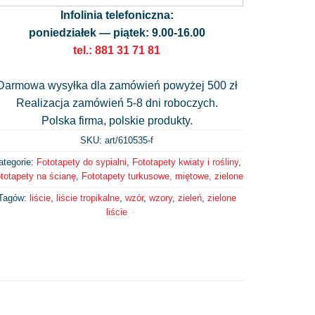
Infolinia telefoniczna:
poniedziałek — piątek: 9.00-16.00
tel.: 881 31 71 81
Darmowa wysyłka dla zamówień powyżej 500 zł
Realizacja zamówień 5-8 dni roboczych.
Polska firma, polskie produkty.
SKU: art/
610535-f
ategorie:
Fototapety do sypialni
,
Fototapety kwiaty i rośliny
,
totapety na ścianę
,
Fototapety turkusowe, miętowe, zielone
Tagów:
liście
,
liście tropikalne
,
wzór
,
wzory
,
zieleń
,
zielone
liście