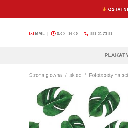
Skip
OSTATNI
to
content
MAIL
9:00 - 16:00
881 31 71 81
PLAKAT
Strona główna
/
sklep
/
Fototapety na śc