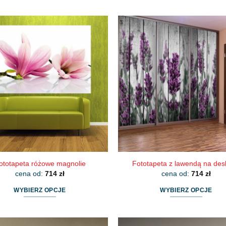
ototapeta różowe magnolie
Fototapeta z lawendą na de
cena od:
714
zł
cena od:
714
zł
WYBIERZ OPCJE
WYBIERZ OPCJE
Ten
Ten
produkt
produkt
ma
ma