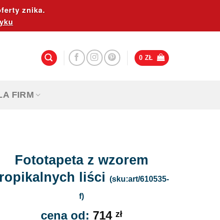
ferty znika.
yku
0
ZŁ
LA FIRM
Fototapeta z wzorem
tropikalnych liści
(sku:art/610535-
f)
cena od:
714
zł