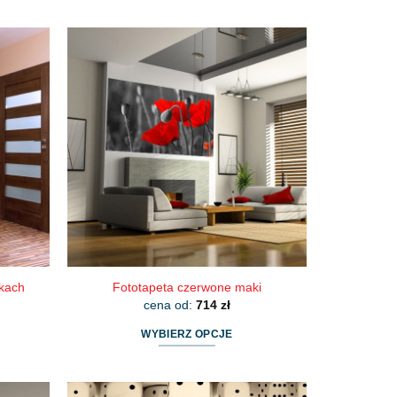
skach
Fototapeta czerwone maki
cena od:
714
zł
WYBIERZ OPCJE
Ten
produkt
ma