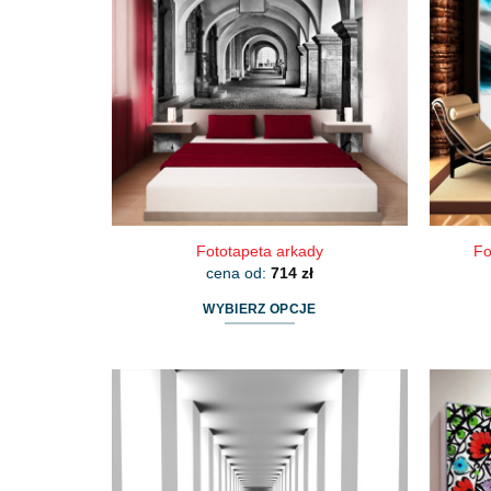
Opcje
można
wybrać
na
stronie
produktu
Fototapeta arkady
Fo
cena od:
714
zł
WYBIERZ OPCJE
Ten
produkt
ma
wiele
wariantów.
Opcje
można