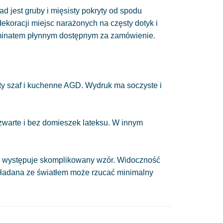
ad jest gruby i mięsisty pokryty od spodu
 dekoracji miejsc narażonych na częsty dotyk i
minatem płynnym dostępnym za zamówienie.
y szaf i kuchenne AGD. Wydruk ma soczyste i
 zwarte i bez domieszek lateksu. W innym
nie występuje skomplikowany wzór. Widoczność
układana ze światłem może rzucać minimalny