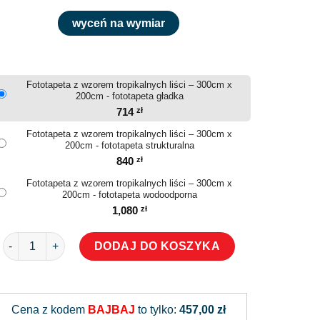
wyceń na wymiar
Fototapeta z wzorem tropikalnych liści – 300cm x
200cm - fototapeta gładka
714
zł
Fototapeta z wzorem tropikalnych liści – 300cm x
200cm - fototapeta strukturalna
840
zł
Fototapeta z wzorem tropikalnych liści – 300cm x
200cm - fototapeta wodoodporna
1,080
zł
ilość Fototapeta z wzorem tropikalnych liści
DODAJ DO KOSZYKA
Alternative:
Cena z kodem
BAJBAJ
to tylko:
457,00 zł