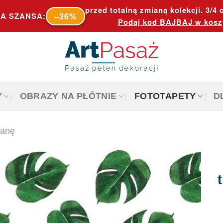
przed totalną zmianą kolekcji. 3/4 o
–36%
A SZANSA:
Podaj kod
BAJBAJ
w kosz
Y
OBRAZY NA PŁÓTNIE
FOTOTAPETY
D
ianę