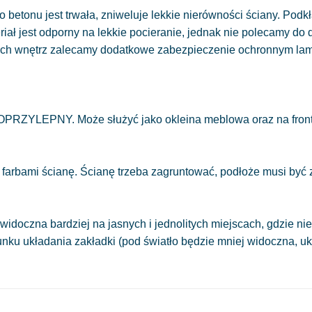
 betonu jest trwała, zniweluje lekkie nierówności ściany. Podkł
eriał jest odporny na lekkie pocieranie, jednak nie polecamy do
ych wnętrz zalecamy dodatkowe zabezpieczenie ochronnym la
OPRZYLEPNY. Może służyć jako okleina meblowa oraz na front
 farbami ścianę. Ścianę trzeba zagruntować, podłoże musi być
.
widoczna bardziej na jasnych i jednolitych miejscach, gdzie 
runku układania zakładki (pod światło będzie mniej widoczna, 