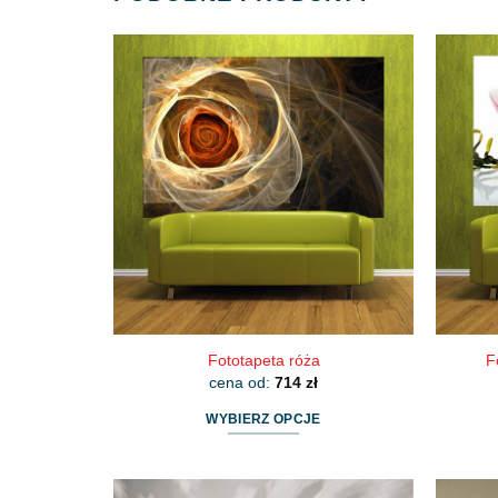
Fototapeta róża
F
cena od:
714
zł
WYBIERZ OPCJE
Ten
produkt
ma