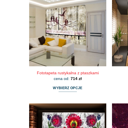
wiele
wariantów.
Opcje
można
wybrać
na
stronie
produktu
Fototapeta rustykalna z ptaszkami
cena od:
714
zł
WYBIERZ OPCJE
Ten
produkt
ma
wiele
wariantów.
Opcje