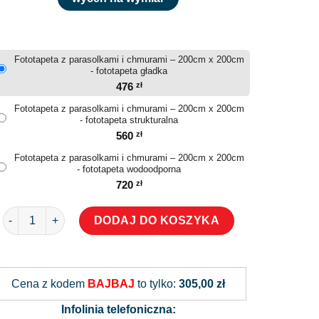
Fototapeta z parasolkami i chmurami – 200cm x 200cm
- fototapeta gładka
476
zł
Fototapeta z parasolkami i chmurami – 200cm x 200cm
- fototapeta strukturalna
560
zł
Fototapeta z parasolkami i chmurami – 200cm x 200cm
- fototapeta wodoodporna
720
zł
ilość Fototapeta z parasolkami i chmurami
DODAJ DO KOSZYKA
Alternative:
Cena z kodem
BAJBAJ
to tylko:
305,00 zł
Infolinia telefoniczna: