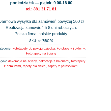
poniedziałek — piątek: 9.00-16.00
tel.: 881 31 71 81
Darmowa wysyłka dla zamówień powyżej 500 zł
Realizacja zamówień 5-8 dni roboczych.
Polska firma, polskie produkty.
SKU: art/
350220
tegorie:
Fototapety do pokoju dziecka
,
Fototapety i okleiny
,
Fototapety na ścianę
agów:
dekoracje na ściany
,
dekoracje z balonami
,
fototapety
z chmurami
,
tapety dla dzieci
,
tapety z parasolkami