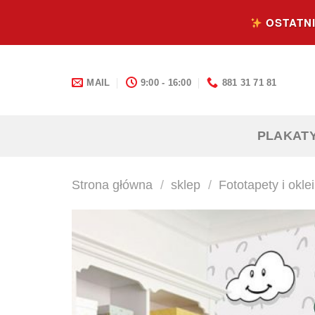
Skip
OSTATNI
to
content
MAIL
9:00 - 16:00
881 31 71 81
PLAKAT
Strona główna
/
sklep
/
Fototapety i okle