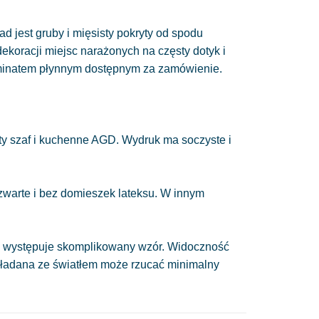
ad jest gruby i mięsisty pokryty od spodu
 dekoracji miejsc narażonych na częsty dotyk i
minatem płynnym dostępnym za zamówienie.
y szaf i kuchenne AGD. Wydruk ma soczyste i
 zwarte i bez domieszek lateksu. W innym
nie występuje skomplikowany wzór. Widoczność
układana ze światłem może rzucać minimalny