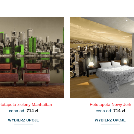
totapeta zielony Manhattan
Fototapeta Nowy Jork
cena od:
714
zł
cena od:
714
zł
WYBIERZ OPCJE
WYBIERZ OPCJE
Ten
Ten