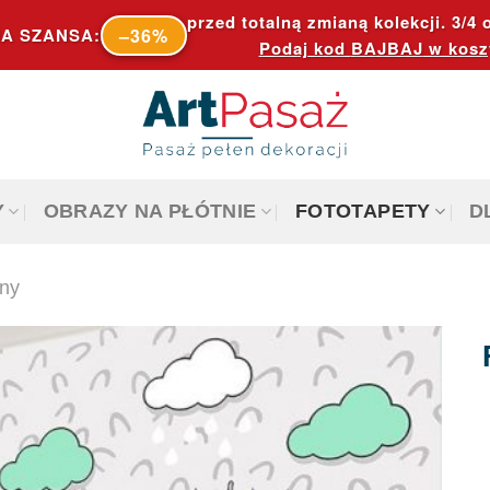
przed totalną zmianą kolekcji. 3/4 o
–36%
A SZANSA:
Podaj kod
BAJBAJ
w kosz
Y
OBRAZY NA PŁÓTNIE
FOTOTAPETY
D
iny