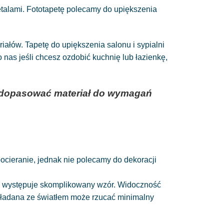
talami. Fototapetę polecamy do upiększenia
łów. Tapetę do upiększenia salonu i sypialni
as jeśli chcesz ozdobić kuchnię lub łazienkę,
az dopasować materiał do wymagań
 pocieranie, jednak nie polecamy do dekoracji
nie występuje skomplikowany wzór. Widoczność
układana ze światłem może rzucać minimalny