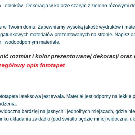
 i obłoków. Dekoracja w kolorze szarym z zielono-różowymi de
ne w Twoim domu. Zapewniamy wysoką jakość wydruków i materia
atunkowych materiałów prezentowanych na stronie. Napisz do n
ym i wodoodpornym materiale.
nić rozmiar i kolor prezentowanej dekoracji or
czegółowy opis fototapet
totapeta lateksowa jest trwała. Materiał jest odporny na lekkie
udzenia.
widoczna bardziej na jasnych i jednolitych miejscach, gdzie 
runku układania zakładki (pod światło będzie mniej widoczna, 