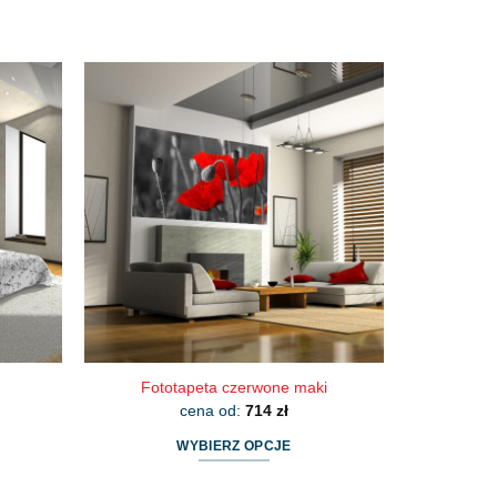
Fototapeta czerwone maki
cena od:
714
zł
WYBIERZ OPCJE
Ten