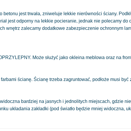
 betonu jest trwała, zniweluje lekkie nierówności ściany. Podkł
eriał jest odporny na lekkie pocieranie, jednak nie polecamy do
ych wnętrz zalecamy dodatkowe zabezpieczenie ochronnym la
OPRZYLEPNY. Może służyć jako okleina meblowa oraz na front
 farbami ścianę. Ścianę trzeba zagruntować, podłoże musi być
.
widoczna bardziej na jasnych i jednolitych miejscach, gdzie 
runku układania zakładki (pod światło będzie mniej widoczna, 