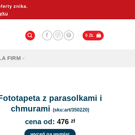
ferty znika.
yku
0
ZŁ
LA FIRM
Fototapeta z parasolkami i
chmurami
(sku:art/350220)
cena od:
476
zł
wyceń na wymiar