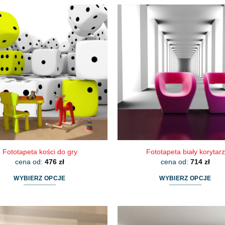
produkt
produkt
ma
ma
wiele
wiele
wariantów.
wariantów.
Opcje
Opcje
można
można
wybrać
wybrać
na
na
stronie
stronie
produktu
produktu
Fototapeta kości do gry
Fototapeta biały korytarz
cena od:
476
zł
cena od:
714
zł
WYBIERZ OPCJE
WYBIERZ OPCJE
Ten
Ten
produkt
produkt
ma
ma