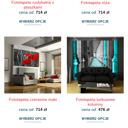
Fototapeta rustykalna z
Fototapeta róża
ptaszkami
cena od:
714
zł
cena od:
714
zł
WYBIERZ OPCJE
WYBIERZ OPCJE
Ten
Ten
produkt
produkt
ma
ma
wiele
wiele
wariantów.
wariantów.
Opcje
Opcje
można
można
wybrać
wybrać
na
na
stronie
stronie
produktu
produktu
Fototapeta turkusowe
Fototapeta czerwone maki
kolumny
cena od:
714
zł
cena od:
476
zł
WYBIERZ OPCJE
WYBIERZ OPCJE
Ten
Ten