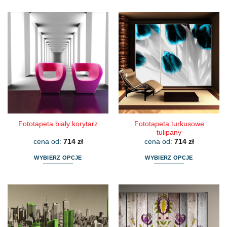
Fototapeta turkusowe
Fototapeta biały korytarz
tulipany
cena od:
714
zł
cena od:
714
zł
WYBIERZ OPCJE
WYBIERZ OPCJE
Ten
Ten
produkt
produkt
ma
ma
wiele
wiele
wariantów.
wariantów.
Opcje
Opcje