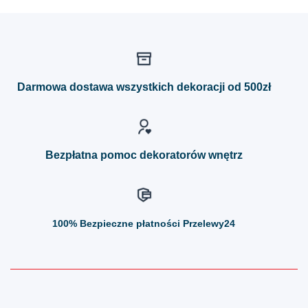
produkt
produkt
ma
ma
wiele
wiele
wariantów.
wariantów.
Opcje
Opcje
można
można
Darmowa dostawa wszystkich dekoracji od 500zł
wybrać
wybrać
na
na
stronie
stronie
produktu
produktu
Bezpłatna pomoc dekoratorów wnętrz
100%
Bezpieczne płatności Przelewy24