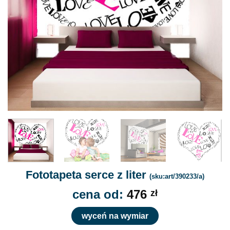
Fototapeta serce z liter
(sku:art/390233/a)
cena od:
476
zł
wyceń na wymiar