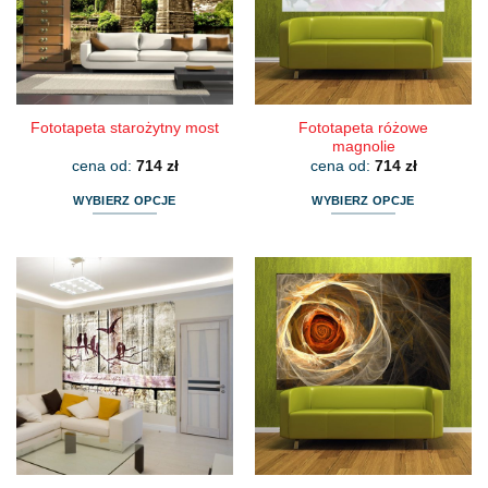
wybrać
wybrać
na
na
stronie
stronie
produktu
produktu
Fototapeta różowe
Fototapeta starożytny most
magnolie
cena od:
714
zł
cena od:
714
zł
WYBIERZ OPCJE
WYBIERZ OPCJE
Ten
Ten
produkt
produkt
ma
ma
wiele
wiele
wariantów.
wariantów.
Opcje
Opcje
można
można
wybrać
wybrać
na
na
stronie
stronie
produktu
produktu