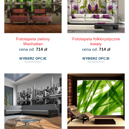
można
można
wybrać
wybrać
na
na
stronie
stronie
produktu
produktu
Fototapeta zielony
Fototapeta folklorystyczne
Manhattan
kwiaty
cena od:
714
zł
cena od:
714
zł
WYBIERZ OPCJE
WYBIERZ OPCJE
Ten
Ten
produkt
produkt
ma
ma
wiele
wiele
wariantów.
wariantów.
Opcje
Opcje
można
można
wybrać
wybrać
na
na
stronie
stronie
produktu
produktu