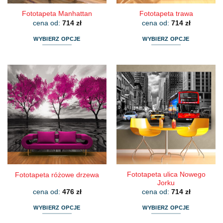
Fototapeta Manhattan
Fototapeta trawa
cena od:
714
zł
cena od:
714
zł
WYBIERZ OPCJE
WYBIERZ OPCJE
Ten
Ten
produkt
produkt
ma
ma
wiele
wiele
wariantów.
wariantów.
Opcje
Opcje
można
można
wybrać
wybrać
na
na
stronie
stronie
produktu
produktu
Fototapeta ulica Nowego
Fototapeta różowe drzewa
Jorku
cena od:
476
zł
cena od:
714
zł
WYBIERZ OPCJE
WYBIERZ OPCJE
Ten
Ten