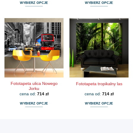
WYBIERZ OPCJE
WYBIERZ OPCJE
Ten
Ten
produkt
produkt
ma
ma
wiele
wiele
wariantów.
wariantów.
Opcje
Opcje
można
można
wybrać
wybrać
na
na
stronie
stronie
produktu
produktu
Fototapeta ulica Nowego
Fototapeta tropikalny las
Jorku
cena od:
714
zł
cena od:
714
zł
WYBIERZ OPCJE
WYBIERZ OPCJE
Ten
Ten
produkt
produkt
ma
ma
wiele
wiele