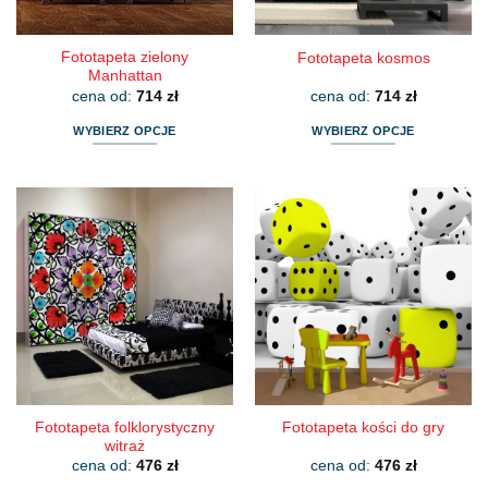
produktu
produktu
Fototapeta zielony
Fototapeta kosmos
Manhattan
cena od:
714
zł
cena od:
714
zł
WYBIERZ OPCJE
WYBIERZ OPCJE
Ten
Ten
produkt
produkt
ma
ma
wiele
wiele
wariantów.
wariantów.
Opcje
Opcje
można
można
wybrać
wybrać
na
na
stronie
stronie
produktu
produktu
Fototapeta folklorystyczny
Fototapeta kości do gry
witraż
cena od:
476
zł
cena od:
476
zł