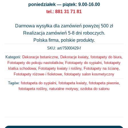
poniedziałek — piątek: 9.00-16.00
tel.: 881 31 71 81
Darmowa wysyłka dla zamówień powyżej 500 zł
Realizacja zamówień 5-8 dni roboczych.
Polska firma, polskie produkty.
SKU: art/
75000429-f
Kategorii:
Dekoracje botaniczne
,
Dekoracje kwiaty
,
fototapety do biura
,
Fototapety do pokoju nastolatków
,
Fototapety do sypialni
,
fototapety
klatka schodowa
,
Fototapety kwiaty i rośliny
,
Fototapety na ścianę
,
Fototapety różowe i fioletowe
,
fototapety salon kosmetyczny
Tagów:
fototapeta do sypialni
,
fototapeta kwiaty
,
fototapeta piwonie
,
fototapeta rośliny
,
naturalne motywy
,
ozdoba do salonu