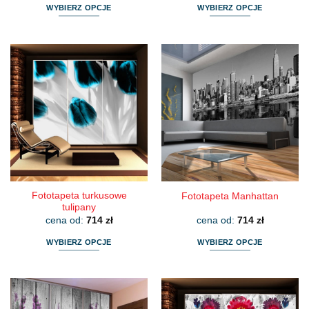
WYBIERZ OPCJE
WYBIERZ OPCJE
Ten
Ten
produkt
produkt
ma
ma
wiele
wiele
wariantów.
wariantów.
Opcje
Opcje
można
można
wybrać
wybrać
na
na
stronie
stronie
produktu
produktu
Fototapeta turkusowe
Fototapeta Manhattan
tulipany
cena od:
714
zł
cena od:
714
zł
WYBIERZ OPCJE
WYBIERZ OPCJE
Ten
Ten
produkt
produkt
ma
ma
wiele
wiele