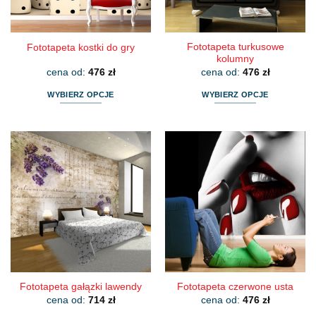
stronie
stronie
produktu
produktu
Fototapeta turkusowe
Fototapeta kostki do gry
kolumny
cena od:
476
zł
cena od:
476
zł
WYBIERZ OPCJE
WYBIERZ OPCJE
Ten
Ten
produkt
produkt
ma
ma
wiele
wiele
wariantów.
wariantów.
Opcje
Opcje
można
można
wybrać
wybrać
na
na
stronie
stronie
produktu
produktu
Fototapeta gałązki lawendy
Fototapeta czerwone usta
cena od:
714
zł
cena od:
476
zł