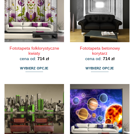
Fototapeta folklorystyczne
Fototapeta betonowy
kwiaty
korytarz
cena od:
714
zł
cena od:
714
zł
WYBIERZ OPCJE
WYBIERZ OPCJE
Ten
Ten
produkt
produkt
ma
ma
wiele
wiele
wariantów.
wariantów.
Opcje
Opcje
można
można
wybrać
wybrać
na
na
stronie
stronie