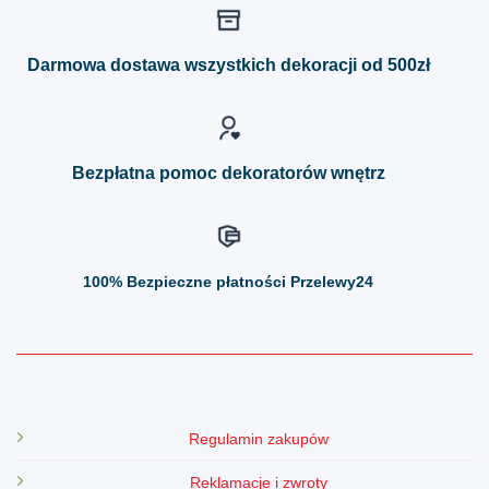
wariantów.
wariantów.
Opcje
Opcje
można
można
Darmowa dostawa wszystkich dekoracji od 500zł
wybrać
wybrać
na
na
stronie
stronie
produktu
produktu
Bezpłatna pomoc dekoratorów wnętrz
100%
Bezpieczne płatności Przelewy24
Regulamin zakupów
Reklamacje i zwroty