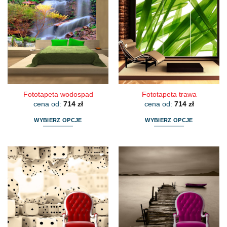
Fototapeta wodospad
Fototapeta trawa
cena od:
714
zł
cena od:
714
zł
WYBIERZ OPCJE
WYBIERZ OPCJE
Ten
Ten
produkt
produkt
ma
ma
wiele
wiele
wariantów.
wariantów.
Opcje
Opcje
można
można
wybrać
wybrać
na
na