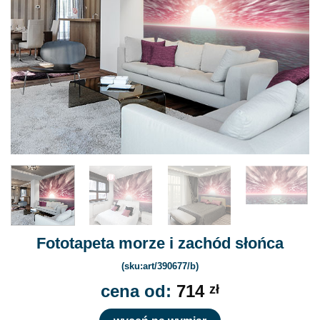
Fototapeta morze i zachód słońca
(sku:art/390677/b)
cena od:
714
zł