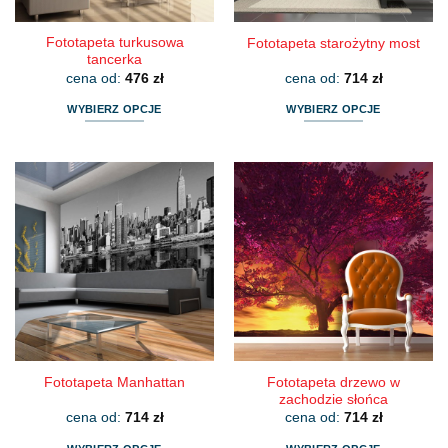
produktu
produktu
Fototapeta turkusowa
Fototapeta starożytny most
tancerka
cena od:
476
zł
cena od:
714
zł
WYBIERZ OPCJE
WYBIERZ OPCJE
Ten
Ten
produkt
produkt
ma
ma
wiele
wiele
wariantów.
wariantów.
Opcje
Opcje
można
można
wybrać
wybrać
na
na
stronie
stronie
produktu
produktu
Fototapeta drzewo w
Fototapeta Manhattan
zachodzie słońca
cena od:
714
zł
cena od:
714
zł