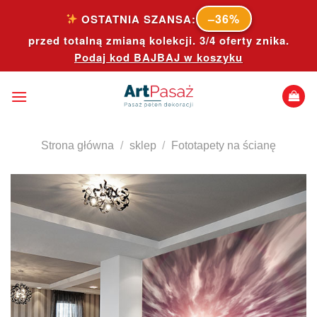
Skip
–36%
OSTATNIA SZANSA:
to
przed totalną zmianą kolekcji. 3/4 oferty znika.
content
Podaj kod
BAJBAJ
w koszyku
Strona główna
/
sklep
/
Fototapety na ścianę