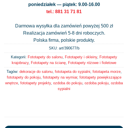
poniedziałek — piątek: 9.00-16.00
tel.: 881 31 71 81
Darmowa wysyłka dla zamówień powyżej 500 zł
Realizacja zamówień 5-8 dni roboczych.
Polska firma, polskie produkty.
SKU: art/
390677/b
Kategorii:
Fototapety do salonu
,
Fototapety i okleiny
,
Fototapety
krajobrazy
,
Fototapety na ścianę
,
Fototapety różowe i fioletowe
Tagów:
dekoracje do salonu
,
fototapeta do sypialni
,
fototapeta morze
,
fototapety do pokoju
,
fototapety na wymiar
,
fototapety powiększające
wnętrze
,
fototapety projekty
,
ozdoba do pokoju
,
ozdoba pokoju
,
ozdoba
sypialni