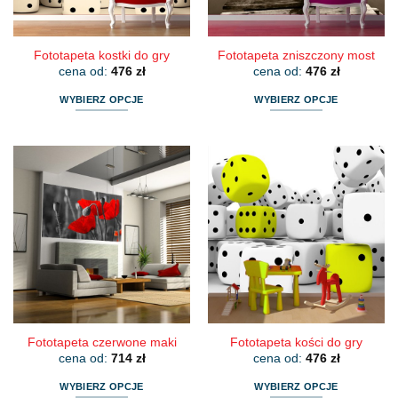
stronie
stronie
produktu
produktu
Fototapeta kostki do gry
Fototapeta zniszczony most
cena od:
476
zł
cena od:
476
zł
WYBIERZ OPCJE
WYBIERZ OPCJE
Ten
Ten
produkt
produkt
ma
ma
wiele
wiele
wariantów.
wariantów.
Opcje
Opcje
można
można
wybrać
wybrać
na
na
stronie
stronie
produktu
produktu
Fototapeta czerwone maki
Fototapeta kości do gry
cena od:
714
zł
cena od:
476
zł
WYBIERZ OPCJE
WYBIERZ OPCJE