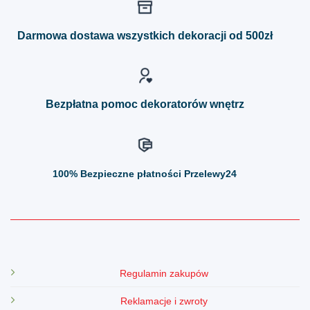
Opcje
Opcje
można
można
Darmowa dostawa wszystkich dekoracji od 500zł
wybrać
wybrać
na
na
stronie
stronie
produktu
produktu
Bezpłatna pomoc dekoratorów wnętrz
100%
Bezpieczne płatności Przelewy24
Regulamin zakupów
Reklamacje i zwroty