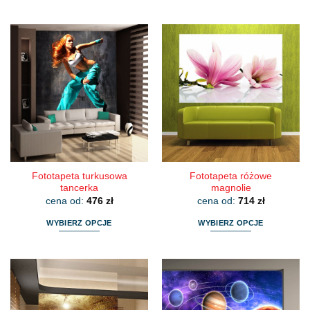
Ten
Ten
produkt
produkt
ma
ma
wiele
wiele
wariantów.
wariantów.
Opcje
Opcje
można
można
wybrać
wybrać
na
na
stronie
stronie
produktu
produktu
Fototapeta turkusowa
Fototapeta różowe
tancerka
magnolie
cena od:
476
zł
cena od:
714
zł
WYBIERZ OPCJE
WYBIERZ OPCJE
Ten
Ten
produkt
produkt
ma
ma
wiele
wiele
wariantów.
wariantów.