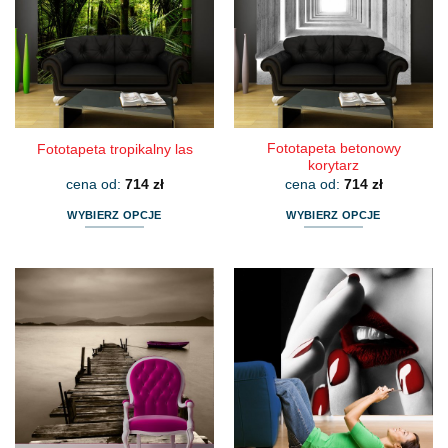
Opcje
Opcje
można
można
wybrać
wybrać
na
na
stronie
stronie
produktu
produktu
Fototapeta betonowy
Fototapeta tropikalny las
korytarz
cena od:
714
zł
cena od:
714
zł
WYBIERZ OPCJE
WYBIERZ OPCJE
Ten
Ten
produkt
produkt
ma
ma
wiele
wiele
wariantów.
wariantów.
Opcje
Opcje
można
można
wybrać
wybrać
na
na
stronie
stronie