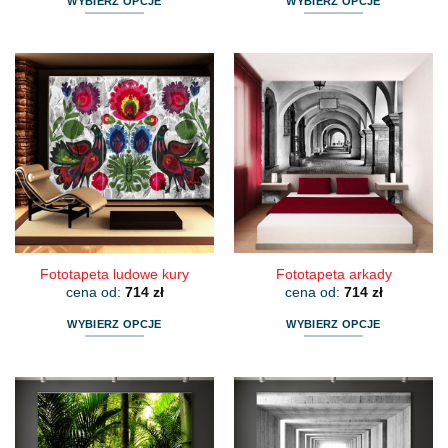
WYBIERZ OPCJE
WYBIERZ OPCJE
Ten
Ten
produkt
produkt
ma
ma
wiele
wiele
wariantów.
wariantów.
Opcje
Opcje
można
można
wybrać
wybrać
na
na
stronie
stronie
produktu
produktu
Fototapeta ludowe kury
Fototapeta arkady
cena od:
714
zł
cena od:
714
zł
WYBIERZ OPCJE
WYBIERZ OPCJE
Ten
Ten
produkt
produkt
ma
ma
wiele
wiele
wariantów.
wariantów.