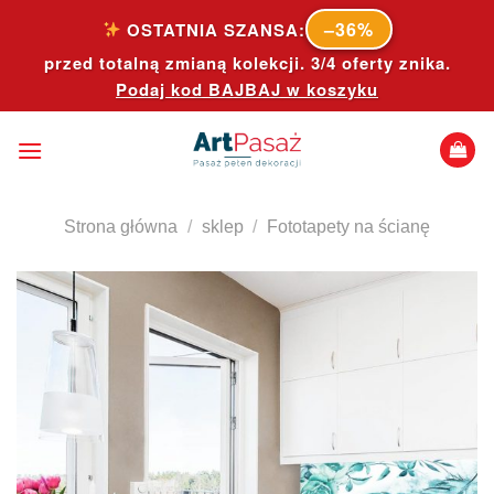
Skip
–36%
OSTATNIA SZANSA:
to
przed totalną zmianą kolekcji. 3/4 oferty znika.
content
Podaj kod
BAJBAJ
w koszyku
Strona główna
/
sklep
/
Fototapety na ścianę