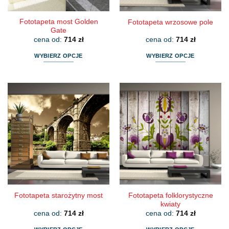
Fototapeta most Golden
Fototapeta wrzosowe pole
Gate
cena od:
714
zł
cena od:
714
zł
WYBIERZ OPCJE
WYBIERZ OPCJE
Ten
Ten
produkt
produkt
ma
ma
wiele
wiele
wariantów.
wariantów.
Opcje
Opcje
można
można
wybrać
wybrać
na
na
stronie
stronie
produktu
produktu
Fototapeta folklorystyczne
Fototapeta starożytny most
kwiaty
cena od:
714
zł
cena od:
714
zł