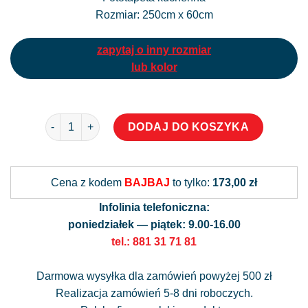
Rozmiar: 250cm x 60cm
zapytaj o inny rozmiar
lub kolor
ilość Fototapeta kuchenna - Róża i piórko
Alternati
DODAJ DO KOSZYKA
Cena z kodem
BAJBAJ
to tylko:
173,00 zł
Infolinia telefoniczna:
poniedziałek — piątek: 9.00-16.00
tel.: 881 31 71 81
Darmowa wysyłka dla zamówień powyżej 500 zł
Realizacja zamówień 5-8 dni roboczych.