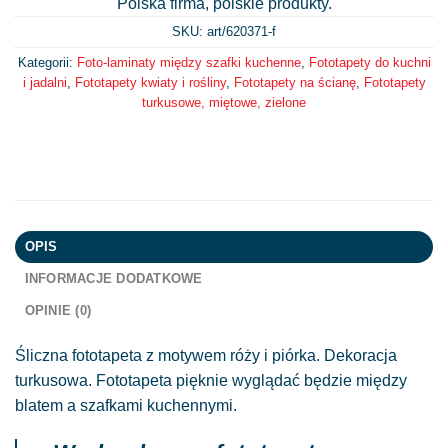
Polska firma, polskie produkty.
SKU: art/
620371-f
Kategorii:
Foto-laminaty między szafki kuchenne
,
Fototapety do kuchni
i jadalni
,
Fototapety kwiaty i rośliny
,
Fototapety na ścianę
,
Fototapety
turkusowe, miętowe, zielone
OPIS
INFORMACJE DODATKOWE
OPINIE (0)
Śliczna fototapeta z motywem róży i piórka. Dekoracja
turkusowa. Fototapeta pięknie wyglądać będzie między
blatem a szafkami kuchennymi.