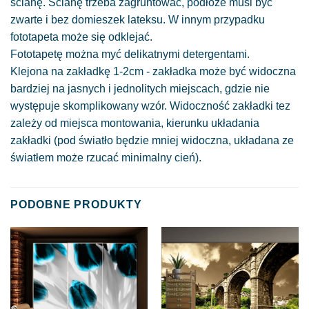
ścianę. Ścianę trzeba zagruntować, podłoże musi być
zwarte i bez domieszek lateksu. W innym przypadku
fototapeta może się odklejać.
Fototapetę można myć delikatnymi detergentami.
Klejona na zakładkę 1-2cm - zakładka może być widoczna
bardziej na jasnych i jednolitych miejscach, gdzie nie
występuje skomplikowany wzór. Widoczność zakładki tez
zależy od miejsca montowania, kierunku układania
zakładki (pod światło będzie mniej widoczna, układana ze
światłem może rzucać minimalny cień).
PODOBNE PRODUKTY