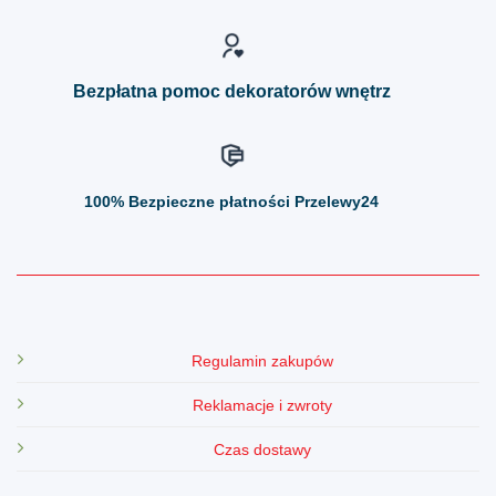
na
na
stronie
stronie
produktu
produktu
Bezpłatna pomoc dekoratorów wnętrz
100%
Bezpieczne płatności Przelewy24
Regulamin zakupów
Reklamacje i zwroty
Czas dostawy