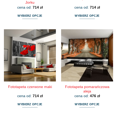
Jorku
cena od:
714
zł
cena od:
714
zł
WYBIERZ OPCJE
WYBIERZ OPCJE
Ten
Ten
produkt
produkt
ma
ma
wiele
wiele
wariantów.
wariantów.
Opcje
Opcje
można
można
wybrać
wybrać
na
na
stronie
stronie
produktu
produktu
Fototapeta pomarańczowa
Fototapeta czerwone maki
aleja
cena od:
714
zł
cena od:
476
zł
WYBIERZ OPCJE
WYBIERZ OPCJE
Ten
Ten
produkt
produkt