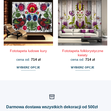
wiele
wiele
wariantów.
wariantów.
Opcje
Opcje
można
można
wybrać
wybrać
na
na
stronie
stronie
produktu
produktu
Fototapeta folklorystyczne
Fototapeta ludowe kury
kwiaty
cena od:
714
zł
cena od:
714
zł
WYBIERZ OPCJE
WYBIERZ OPCJE
Ten
Ten
produkt
produkt
ma
ma
wiele
wiele
wariantów.
wariantów.
Opcje
Opcje
można
można
Darmowa dostawa wszystkich dekoracji od 500zł
wybrać
wybrać