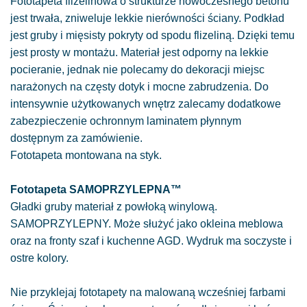
Fototapeta flizelinowa o strukturze nowoczesnego betonu
jest trwała, zniweluje lekkie nierówności ściany. Podkład
jest gruby i mięsisty pokryty od spodu flizeliną. Dzięki temu
jest prosty w montażu. Materiał jest odporny na lekkie
pocieranie, jednak nie polecamy do dekoracji miejsc
narażonych na częsty dotyk i mocne zabrudzenia. Do
intensywnie użytkowanych wnętrz zalecamy dodatkowe
zabezpieczenie ochronnym laminatem płynnym
dostępnym za zamówienie.
Fototapeta montowana na styk.
Fototapeta SAMOPRZYLEPNA™
Gładki gruby materiał z powłoką winylową.
SAMOPRZYLEPNY. Może służyć jako okleina meblowa
oraz na fronty szaf i kuchenne AGD. Wydruk ma soczyste i
ostre kolory.
Nie przyklejaj fototapety na malowaną wcześniej farbami