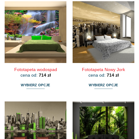
ma
ma
wiele
wiele
wariantów.
wariantów.
Opcje
Opcje
można
można
wybrać
wybrać
na
na
stronie
stronie
produktu
produktu
Fototapeta wodospad
Fototapeta Nowy Jork
cena od:
714
zł
cena od:
714
zł
WYBIERZ OPCJE
WYBIERZ OPCJE
Ten
Ten
produkt
produkt
ma
ma
wiele
wiele
wariantów.
wariantów.
Opcje
Opcje
można
można
wybrać
wybrać