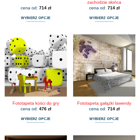
zachodzie słońca
cena od:
714
zł
cena od:
714
zł
WYBIERZ OPCJE
WYBIERZ OPCJE
Ten
Ten
produkt
produkt
ma
ma
wiele
wiele
wariantów.
wariantów.
Opcje
Opcje
można
można
wybrać
wybrać
na
na
stronie
stronie
produktu
produktu
Fototapeta kości do gry
Fototapeta gałązki lawendy
cena od:
476
zł
cena od:
714
zł
WYBIERZ OPCJE
WYBIERZ OPCJE
Ten
Ten
produkt
produkt
ma
ma