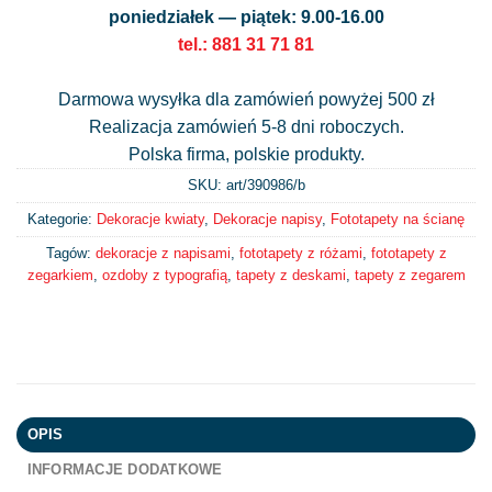
poniedziałek — piątek: 9.00-16.00
tel.: 881 31 71 81
Darmowa wysyłka dla zamówień powyżej 500 zł
Realizacja zamówień 5-8 dni roboczych.
Polska firma, polskie produkty.
SKU: art/
390986/b
Kategorie:
Dekoracje kwiaty
,
Dekoracje napisy
,
Fototapety na ścianę
Tagów:
dekoracje z napisami
,
fototapety z różami
,
fototapety z
zegarkiem
,
ozdoby z typografią
,
tapety z deskami
,
tapety z zegarem
OPIS
INFORMACJE DODATKOWE