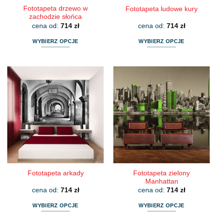
Fototapeta drzewo w
Fototapeta ludowe kury
zachodzie słońca
cena od:
714
zł
cena od:
714
zł
WYBIERZ OPCJE
WYBIERZ OPCJE
Ten
Ten
produkt
produkt
ma
ma
wiele
wiele
wariantów.
wariantów.
Opcje
Opcje
można
można
wybrać
wybrać
na
na
stronie
stronie
produktu
produktu
Fototapeta zielony
Fototapeta arkady
Manhattan
cena od:
714
zł
cena od:
714
zł
WYBIERZ OPCJE
WYBIERZ OPCJE
Ten
Ten