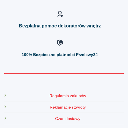
wybrać
wybrać
na
na
stronie
stronie
produktu
produktu
Bezpłatna pomoc dekoratorów wnętrz
100%
Bezpieczne płatności Przelewy24
Regulamin zakupów
Reklamacje i zwroty
Czas dostawy