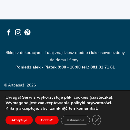
Sklep z dekoracjami. Tutaj znajdziesz modne i luksusowe ozdoby
do domu i firmy.
Poniedziałek - Piątek 9:00 - 16:00 tel.: 881 31 71 81
© Artpasaż 2026
Uwaga! Serwis wykorzystuje pliki cookies (ciasteczka).
Wymagane jest zaakceptowanie polityki prywatności.
Kliknij akceptuje, aby zamknąć ten komunikat.
ZAMKNIJ PANE
Akceptuje
Odrzuć
Ustawienia
Modne plakaty, obrazy, fototapety i dekoracje na ściany.