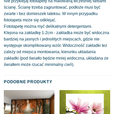
Nie przyklejaj fototapety na malowaną wcześniej farbami
ścianę. Ścianę trzeba zagruntować, podłoże musi być
zwarte i bez domieszek lateksu. W innym przypadku
fototapeta może się odklejać.
Fototapetę można myć delikatnymi detergentami.
Klejona na zakładkę 1-2cm - zakładka może być widoczna
bardziej na jasnych i jednolitych miejscach, gdzie nie
występuje skomplikowany wzór. Widoczność zakładki tez
zależy od miejsca montowania, kierunku układania
zakładki (pod światło będzie mniej widoczna, układana ze
światłem może rzucać minimalny cień).
PODOBNE PRODUKTY