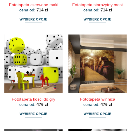
Fototapeta czerwone maki
Fototapeta starożytny most
cena od:
714
zł
cena od:
714
zł
WYBIERZ OPCJE
WYBIERZ OPCJE
Ten
Ten
produkt
produkt
ma
ma
wiele
wiele
wariantów.
wariantów.
Opcje
Opcje
można
można
wybrać
wybrać
na
na
stronie
stronie
produktu
produktu
Fototapeta kości do gry
Fototapeta winnica
cena od:
476
zł
cena od:
476
zł
WYBIERZ OPCJE
WYBIERZ OPCJE
Ten
Ten
produkt
produkt