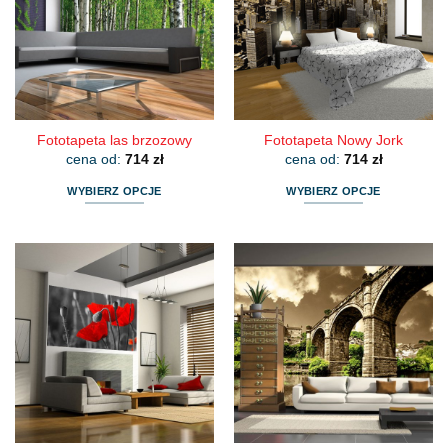
można
można
wybrać
wybrać
na
na
stronie
stronie
produktu
produktu
Fototapeta las brzozowy
Fototapeta Nowy Jork
cena od:
714
zł
cena od:
714
zł
WYBIERZ OPCJE
WYBIERZ OPCJE
Ten
Ten
produkt
produkt
ma
ma
wiele
wiele
wariantów.
wariantów.
Opcje
Opcje
można
można
wybrać
wybrać
na
na
stronie
stronie
produktu
produktu