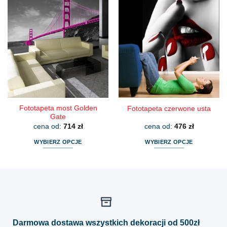
ma
ma
wiele
wiele
wariantów.
wariantów.
Opcje
Opcje
można
można
wybrać
wybrać
na
na
stronie
stronie
produktu
produktu
Fototapeta most Golden
Fototapeta czerwone usta
Gate
cena od:
714
zł
cena od:
476
zł
WYBIERZ OPCJE
WYBIERZ OPCJE
Ten
Ten
produkt
produkt
ma
ma
wiele
wiele
wariantów.
wariantów.
Opcje
Opcje
można
można
Darmowa dostawa wszystkich dekoracji od 500zł