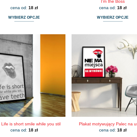
I’m the Boss
cena od:
18
zł
cena od:
18
zł
WYBIERZ OPCJE
WYBIERZ OPCJE
Ten
Ten
produkt
produkt
ma
ma
wiele
wiele
wariantów.
wariantów.
Opcje
Opcje
można
można
wybrać
wybrać
na
na
stronie
stronie
produktu
produktu
 Life is short smile while you stil
Plakat motywujący Palec na u
cena od:
18
zł
cena od:
18
zł