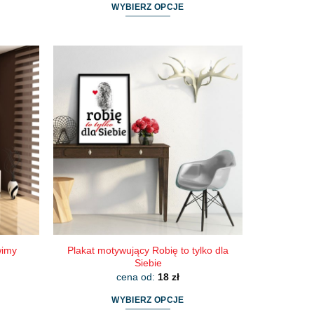
WYBIERZ OPCJE
Ten
produkt
ma
wiele
wariantów.
Opcje
można
wybrać
na
stronie
produktu
wimy
Plakat motywujący Robię to tylko dla
Siebie
cena od:
18
zł
WYBIERZ OPCJE