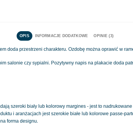
OPIS
INFORMACJE DODATKOWE
OPINIE (3)
m doda przestrzeni charakteru. Ozdobę można oprawić w ramę,
m salonie czy sypialni. Pozytywny napis na plakacie doda pa
ają szeroki biały lub kolorowy margines - jest to nadrukowane 
oduktu i aranżacjach jest szerokie białe lub kolorowe passe-part
sna forma designu.