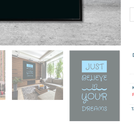
K
p
T