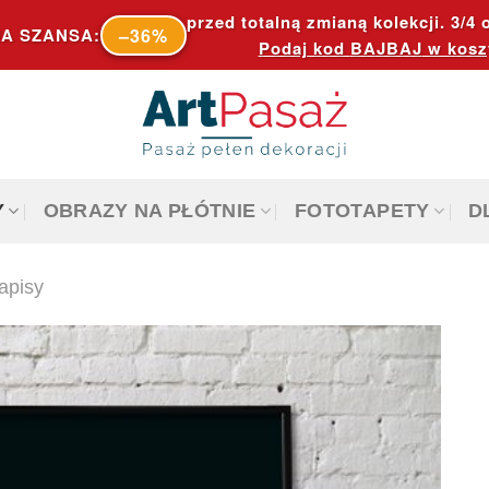
przed totalną zmianą kolekcji. 3/4 o
–36%
A SZANSA:
Podaj kod
BAJBAJ
w kosz
Y
OBRAZY NA PŁÓTNIE
FOTOTAPETY
D
napisy