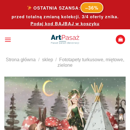
Skip
–36%
OSTATNIA SZANSA:
to
przed totalną zmianą kolekcji. 3/4 oferty znika.
content
Podaj kod
BAJBAJ
w koszyku
Strona główna
/
sklep
/
Fototapety turkusowe, miętowe,
zielone