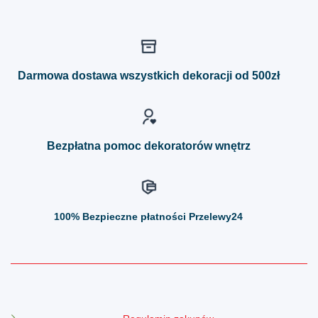
ma
ma
wiele
wiele
wariantów.
wariantów.
Opcje
Opcje
można
można
Darmowa dostawa wszystkich dekoracji od 500zł
wybrać
wybrać
na
na
stronie
stronie
produktu
produktu
Bezpłatna pomoc dekoratorów wnętrz
100%
Bezpieczne płatności Przelewy24