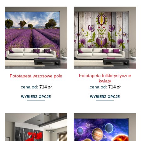
Fototapeta folklorystyczne
Fototapeta wrzosowe pole
kwiaty
cena od:
714
zł
cena od:
714
zł
WYBIERZ OPCJE
WYBIERZ OPCJE
Ten
Ten
produkt
produkt
ma
ma
wiele
wiele
wariantów.
wariantów.
Opcje
Opcje