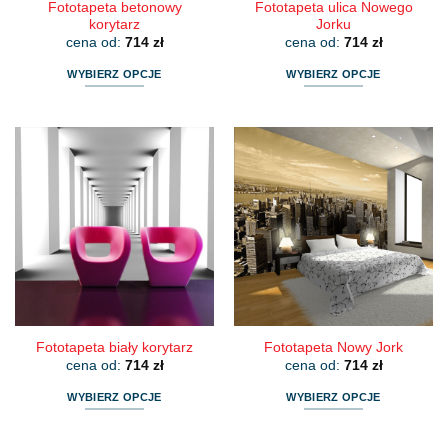
Fototapeta betonowy
Fototapeta ulica Nowego
korytarz
Jorku
cena od:
714
zł
cena od:
714
zł
WYBIERZ OPCJE
WYBIERZ OPCJE
Ten
Ten
produkt
produkt
ma
ma
wiele
wiele
wariantów.
wariantów.
Opcje
Opcje
można
można
wybrać
wybrać
na
na
stronie
stronie
produktu
produktu
Fototapeta biały korytarz
Fototapeta Nowy Jork
cena od:
714
zł
cena od:
714
zł
WYBIERZ OPCJE
WYBIERZ OPCJE
Ten
Ten
produkt
produkt