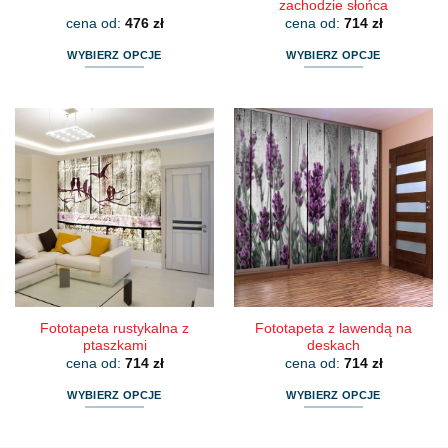
zachodzie słońca
cena od:
476
zł
cena od:
714
zł
WYBIERZ OPCJE
WYBIERZ OPCJE
Ten
Ten
produkt
produkt
ma
ma
wiele
wiele
wariantów.
wariantów.
Opcje
Opcje
można
można
wybrać
wybrać
na
na
stronie
stronie
produktu
produktu
Fototapeta rustykalna z
Fototapeta z lawendą na
ptaszkami
deskach
cena od:
714
zł
cena od:
714
zł
WYBIERZ OPCJE
WYBIERZ OPCJE
Ten
Ten
produkt
produkt