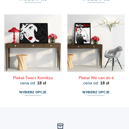
Ten
Ten
produkt
produkt
ma
ma
wiele
wiele
wariantów.
wariantów.
Opcje
Opcje
można
można
wybrać
wybrać
na
na
stronie
stronie
produktu
produktu
Plakat Twarz Komiksu
Plakat We can do it
cena od:
18
zł
cena od:
18
zł
WYBIERZ OPCJE
WYBIERZ OPCJE
Ten
Ten
produkt
produkt
ma
ma
wiele
wiele
wariantów.
wariantów.