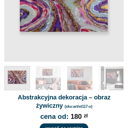
Abstrakcyjna dekoracja – obraz
żywiczny
(sku:art/et117-o)
cena od:
180
zł