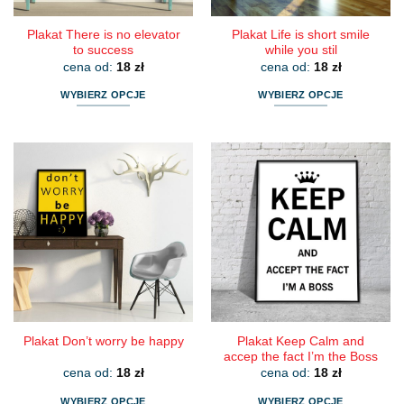
Plakat There is no elevator
Plakat Life is short smile
to success
while you stil
cena od:
18
zł
cena od:
18
zł
WYBIERZ OPCJE
WYBIERZ OPCJE
Ten
Ten
produkt
produkt
ma
ma
wiele
wiele
wariantów.
wariantów.
Opcje
Opcje
można
można
wybrać
wybrać
na
na
stronie
stronie
produktu
produktu
Plakat Keep Calm and
Plakat Don’t worry be happy
accep the fact I’m the Boss
cena od:
18
zł
cena od:
18
zł
WYBIERZ OPCJE
WYBIERZ OPCJE