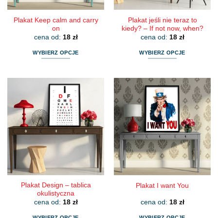
produktu
produktu
Plakat Keep calm and carry
Plakat jeśli nie teraz to
on
kiedy? – If not now, when?
cena od:
18
zł
cena od:
18
zł
WYBIERZ OPCJE
WYBIERZ OPCJE
Ten
Ten
produkt
produkt
ma
ma
wiele
wiele
wariantów.
wariantów.
Opcje
Opcje
można
można
wybrać
wybrać
na
na
stronie
stronie
produktu
produktu
Plakat Design – tablica
Plakat I want You
okulistyczna
cena od:
18
zł
cena od:
18
zł
WYBIERZ OPCJE
WYBIERZ OPCJE