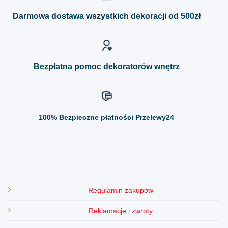
Opcje
Opcje
można
można
Darmowa dostawa wszystkich dekoracji od 500zł
wybrać
wybrać
na
na
stronie
stronie
produktu
produktu
Bezpłatna pomoc dekoratorów wnętrz
100%
Bezpieczne płatności Przelewy24
Regulamin zakupów
Reklamacje i zwroty