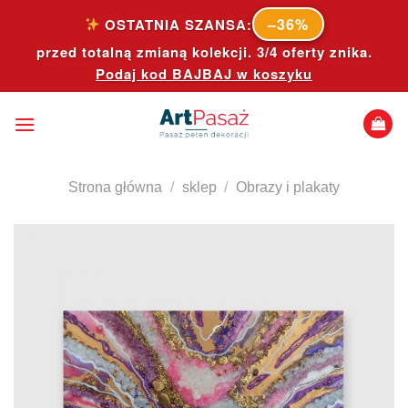
Skip
–36%
OSTATNIA SZANSA:
to
przed totalną zmianą kolekcji. 3/4 oferty znika.
content
Podaj kod
BAJBAJ
w koszyku
Strona główna
/
sklep
/
Obrazy i plakaty