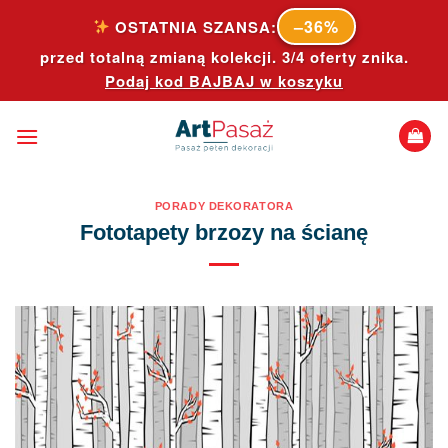
Skip
–36%
OSTATNIA SZANSA:
to
przed totalną zmianą kolekcji. 3/4 oferty znika.
content
Podaj kod
BAJBAJ
w koszyku
PORADY DEKORATORA
Fototapety brzozy na ścianę