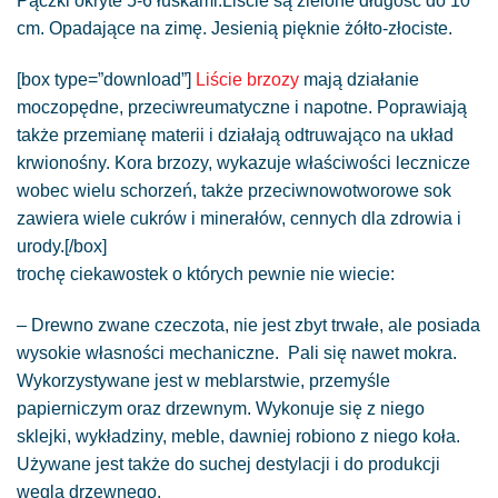
Pączki okryte 5-6 łuskami.Liście są zielone długość do 10
cm. Opadające na zimę. Jesienią pięknie żółto-złociste.
[box type=”download”]
Liście brzozy
mają działanie
moczopędne, przeciwreumatyczne i napotne. Poprawiają
także przemianę materii i działają odtruwająco na układ
krwionośny. Kora brzozy, wykazuje właściwości lecznicze
wobec wielu schorzeń, także przeciwnowotworowe sok
zawiera wiele cukrów i minerałów, cennych dla zdrowia i
urody.[/box]
trochę ciekawostek o których pewnie nie wiecie:
– Drewno zwane czeczota, nie jest zbyt trwałe, ale posiada
wysokie własności mechaniczne. Pali się nawet mokra.
Wykorzystywane jest w meblarstwie, przemyśle
papierniczym oraz drzewnym. Wykonuje się z niego
sklejki, wykładziny, meble, dawniej robiono z niego koła.
Używane jest także do suchej destylacji i do produkcji
węgla drzewnego.