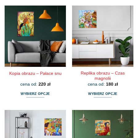
Replika obrazu – Czas
Kopia obrazu – Pałace snu
magnolii
cena od:
220
zł
cena od:
180
zł
WYBIERZ OPCJE
WYBIERZ OPCJE
Ten
Ten
produkt
produkt
ma
ma
wiele
wiele
wariantów.
wariantów.
Opcje
Opcje