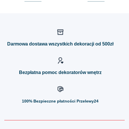
Ten
Ten
produkt
produkt
ma
ma
wiele
wiele
wariantów.
wariantów.
Opcje
Opcje
można
można
Darmowa dostawa wszystkich dekoracji od 500zł
wybrać
wybrać
na
na
stronie
stronie
produktu
produktu
Bezpłatna pomoc dekoratorów wnętrz
100%
Bezpieczne płatności Przelewy24