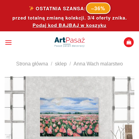
Skip
–36%
OSTATNIA SZANSA:
to
przed totalną zmianą kolekcji. 3/4 oferty znika.
content
Podaj kod
BAJBAJ
w koszyku
Strona główna
/
sklep
/
Anna Wach malarstwo