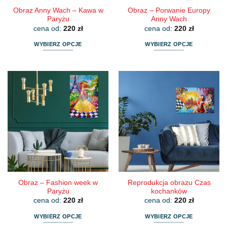
Obraz Anny Wach – Kawa w
Obraz – Porwanie Europy
Paryżu
Anny Wach
cena od:
220
zł
cena od:
220
zł
WYBIERZ OPCJE
WYBIERZ OPCJE
Ten
Ten
produkt
produkt
ma
ma
wiele
wiele
wariantów.
wariantów.
Opcje
Opcje
można
można
wybrać
wybrać
na
na
stronie
stronie
produktu
produktu
Obraz – Fashion week w
Reprodukcja obrazu Czas
Paryżu
kochanków
cena od:
220
zł
cena od:
220
zł
WYBIERZ OPCJE
WYBIERZ OPCJE