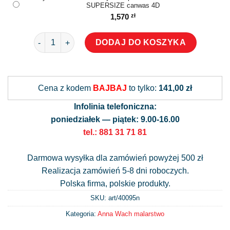
SUPERSIZE canwas 4D
1,570
zł
ilość Wydruk obrazu z różowymi tulipanami
DODAJ DO KOSZYKA
Alternative:
Cena z kodem
BAJBAJ
to tylko:
141,00 zł
Infolinia telefoniczna:
poniedziałek — piątek: 9.00-16.00
tel.: 881 31 71 81
Darmowa wysyłka dla zamówień powyżej 500 zł
Realizacja zamówień 5-8 dni roboczych.
Polska firma, polskie produkty.
SKU: art/
40095n
Kategoria:
Anna Wach malarstwo