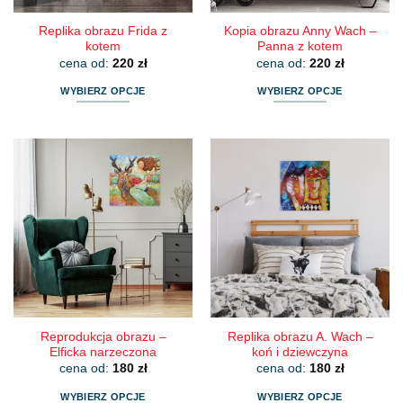
Replika obrazu Frida z
Kopia obrazu Anny Wach –
kotem
Panna z kotem
cena od:
220
zł
cena od:
220
zł
WYBIERZ OPCJE
WYBIERZ OPCJE
Ten
Ten
produkt
produkt
ma
ma
wiele
wiele
wariantów.
wariantów.
Opcje
Opcje
można
można
wybrać
wybrać
na
na
stronie
stronie
produktu
produktu
Reprodukcja obrazu –
Replika obrazu A. Wach –
Elficka narzeczona
koń i dziewczyna
cena od:
180
zł
cena od:
180
zł
WYBIERZ OPCJE
WYBIERZ OPCJE