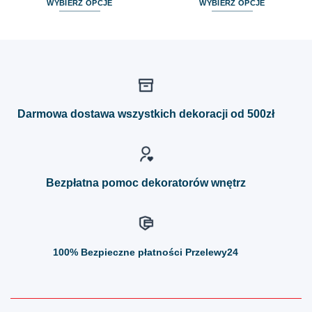
WYBIERZ OPCJE
WYBIERZ OPCJE
Ten
Ten
produkt
produkt
ma
ma
wiele
wiele
wariantów.
wariantów.
Opcje
Opcje
można
można
Darmowa dostawa wszystkich dekoracji od 500zł
wybrać
wybrać
na
na
stronie
stronie
produktu
produktu
Bezpłatna pomoc dekoratorów wnętrz
100%
Bezpieczne płatności Przelewy24