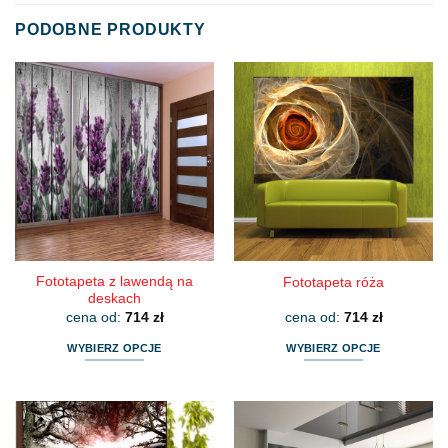
PODOBNE PRODUKTY
Fototapeta z lawendą na
Fototapeta róża
deskach
cena od:
714
zł
cena od:
714
zł
WYBIERZ OPCJE
WYBIERZ OPCJE
Ten
Ten
produkt
produkt
ma
ma
wiele
wiele