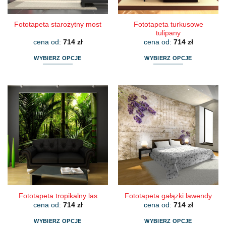
produktu
produktu
Fototapeta turkusowe
Fototapeta starożytny most
tulipany
cena od:
714
zł
cena od:
714
zł
WYBIERZ OPCJE
WYBIERZ OPCJE
Ten
Ten
produkt
produkt
ma
ma
wiele
wiele
wariantów.
wariantów.
Opcje
Opcje
można
można
wybrać
wybrać
na
na
stronie
stronie
produktu
produktu
Fototapeta tropikalny las
Fototapeta gałązki lawendy
cena od:
714
zł
cena od:
714
zł
WYBIERZ OPCJE
WYBIERZ OPCJE