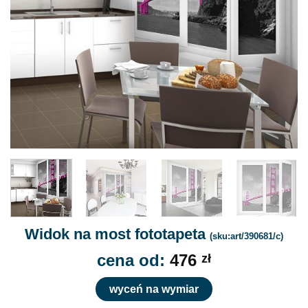
Widok na most fototapeta
(sku:art/390681/c)
cena od:
476
zł
wyceń na wymiar