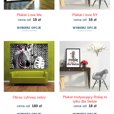
produktu
produktu
Plakat Love Me
Plakat I love NY
cena od:
18
zł
cena od:
18
zł
WYBIERZ OPCJE
WYBIERZ OPCJE
Ten
Ten
produkt
produkt
ma
ma
wiele
wiele
wariantów.
wariantów.
Opcje
Opcje
można
można
wybrać
wybrać
na
na
stronie
stronie
produktu
produktu
Plakat motywujący Robię to
Obraz cyfrowy zebry
tylko dla Siebie
cena od:
180
zł
cena od:
18
zł