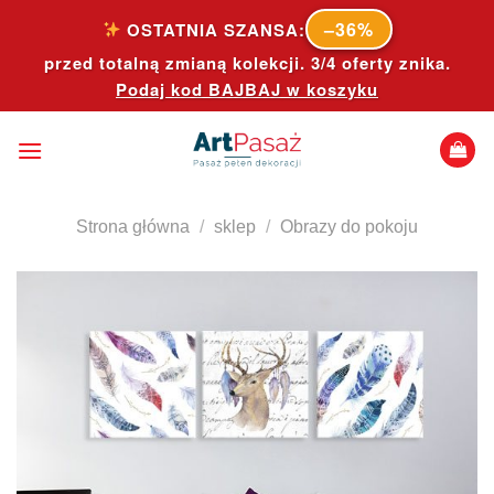
Skip
–36%
OSTATNIA SZANSA:
to
przed totalną zmianą kolekcji. 3/4 oferty znika.
content
Podaj kod
BAJBAJ
w koszyku
Strona główna
/
sklep
/
Obrazy do pokoju