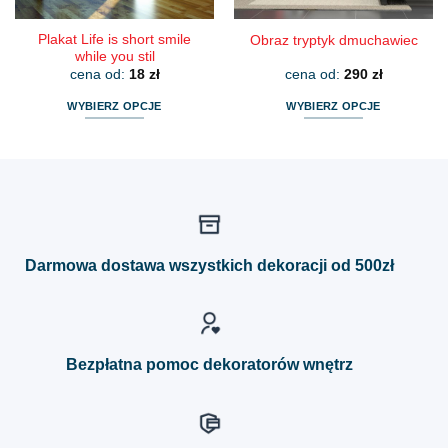
produktu
produktu
Plakat Life is short smile
Obraz tryptyk dmuchawiec
while you stil
cena od:
18
zł
cena od:
290
zł
WYBIERZ OPCJE
WYBIERZ OPCJE
Ten
Ten
produkt
produkt
ma
ma
wiele
wiele
wariantów.
wariantów.
Opcje
Opcje
można
można
Darmowa dostawa wszystkich dekoracji od 500zł
wybrać
wybrać
na
na
stronie
stronie
produktu
produktu
Bezpłatna pomoc dekoratorów wnętrz