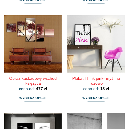
WYBIERZ OPCJE
WYBIERZ OPCJE
Ten
Ten
produkt
produkt
ma
ma
wiele
wiele
wariantów.
wariantów.
Opcje
Opcje
można
można
wybrać
wybrać
na
na
stronie
stronie
produktu
produktu
Obraz kaskadowy wschód
Plakat Think pink- myśl na
księżyca
różowo
cena od:
477
zł
cena od:
18
zł
WYBIERZ OPCJE
WYBIERZ OPCJE
Ten
Ten
produkt
produkt
ma
ma
wiele
wiele
wariantów.
wariantów.