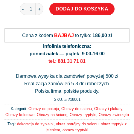
ilość Tryptyk z jeleniem i piórami
DODAJ DO KOSZYKA
Alternative:
Cena z kodem
BAJBAJ
to tylko:
186,00 zł
Infolinia telefoniczna:
poniedziałek — piątek: 9.00-16.00
tel.: 881 31 71 81
Darmowa wysyłka dla zamówień powyżej 500 zł
Realizacja zamówień 5-8 dni roboczych.
Polska firma, polskie produkty.
SKU: art/
18001
Kategorii:
Obrazy do pokoju
,
Obrazy do salonu
,
Obrazy i plakaty
,
Obrazy kolorowe
,
Obrazy na ścianę
,
Obrazy tryptyki
,
Obrazy zwierzęta
Tagi:
dekoracja do sypialni
,
obraz potrójny do salonu
,
obraz tryptyk z
jeleniem
,
obrazy tryptyki