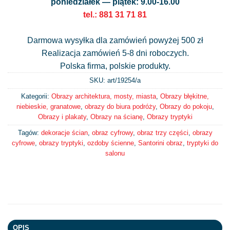
poniedziałek — piątek: 9.00-16.00
tel.: 881 31 71 81
Darmowa wysyłka dla zamówień powyżej 500 zł
Realizacja zamówień 5-8 dni roboczych.
Polska firma, polskie produkty.
SKU: art/
19254/a
Kategorii:
Obrazy architektura, mosty, miasta
,
Obrazy błękitne,
niebieskie, granatowe
,
obrazy do biura podróży
,
Obrazy do pokoju
,
Obrazy i plakaty
,
Obrazy na ścianę
,
Obrazy tryptyki
Tagów:
dekoracje ścian
,
obraz cyfrowy
,
obraz trzy części
,
obrazy
cyfrowe
,
obrazy tryptyki
,
ozdoby ścienne
,
Santorini obraz
,
tryptyki do
salonu
OPIS