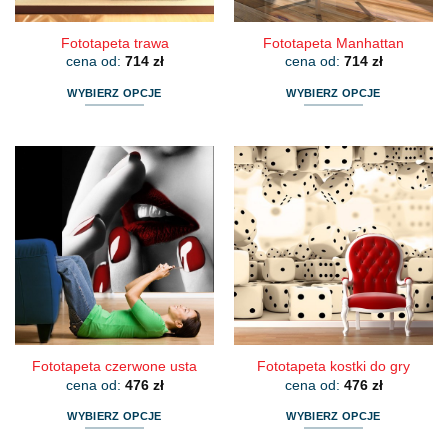
produktu
produktu
Fototapeta trawa
Fototapeta Manhattan
cena od:
714
zł
cena od:
714
zł
WYBIERZ OPCJE
WYBIERZ OPCJE
Ten
Ten
produkt
produkt
ma
ma
wiele
wiele
wariantów.
wariantów.
Opcje
Opcje
można
można
wybrać
wybrać
na
na
stronie
stronie
produktu
produktu
Fototapeta czerwone usta
Fototapeta kostki do gry
cena od:
476
zł
cena od:
476
zł
WYBIERZ OPCJE
WYBIERZ OPCJE
Ten
Ten