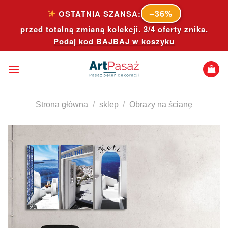
Skip
–36%
OSTATNIA SZANSA:
to
przed totalną zmianą kolekcji. 3/4 oferty znika.
content
Podaj kod
BAJBAJ
w koszyku
Strona główna
/
sklep
/
Obrazy na ścianę