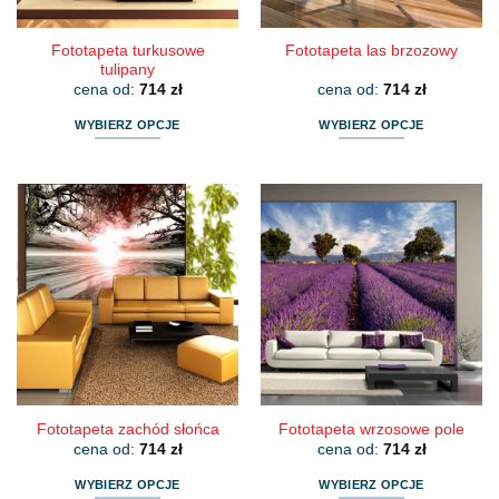
Fototapeta turkusowe
Fototapeta las brzozowy
tulipany
cena od:
714
zł
cena od:
714
zł
WYBIERZ OPCJE
WYBIERZ OPCJE
Ten
Ten
produkt
produkt
ma
ma
wiele
wiele
wariantów.
wariantów.
Opcje
Opcje
można
można
wybrać
wybrać
na
na
stronie
stronie
produktu
produktu
Fototapeta zachód słońca
Fototapeta wrzosowe pole
cena od:
714
zł
cena od:
714
zł
WYBIERZ OPCJE
WYBIERZ OPCJE