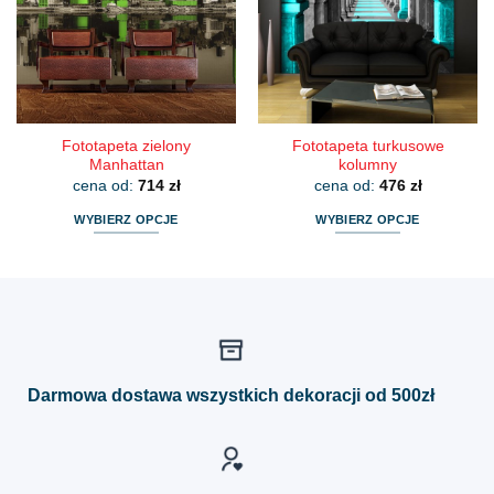
można
można
wybrać
wybrać
na
na
stronie
stronie
produktu
produktu
Fototapeta zielony
Fototapeta turkusowe
Manhattan
kolumny
cena od:
714
zł
cena od:
476
zł
WYBIERZ OPCJE
WYBIERZ OPCJE
Ten
Ten
produkt
produkt
ma
ma
wiele
wiele
wariantów.
wariantów.
Opcje
Opcje
można
można
Darmowa dostawa wszystkich dekoracji od 500zł
wybrać
wybrać
na
na
stronie
stronie
produktu
produktu